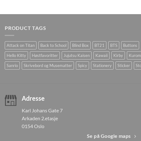
PRODUCT TAGS
Attack on Titan
Back to School
Blind Box
BT21
BTS
Buttons
Hello Kitty
Høstfavoritter
Jujutsu Kaisen
Kawaii
Kirby
Kurom
Sanrio
Skrivebord og Musematter
Spicy
Stationery
Sticker
Sto
Adresse
Karl Johans Gate 7
Arkaden 2.etasje
0154 Oslo
Se på Google maps