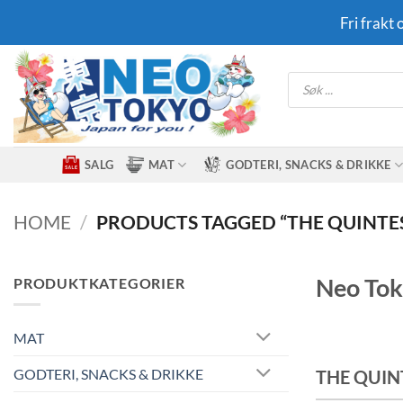
Skip
Fri frakt
to
content
Products
search
SALG
MAT
GODTERI, SNACKS & DRIKKE
HOME
/
PRODUCTS TAGGED “THE QUINTE
Neo Tok
PRODUKTKATEGORIER
MAT
GODTERI, SNACKS & DRIKKE
THE QUIN