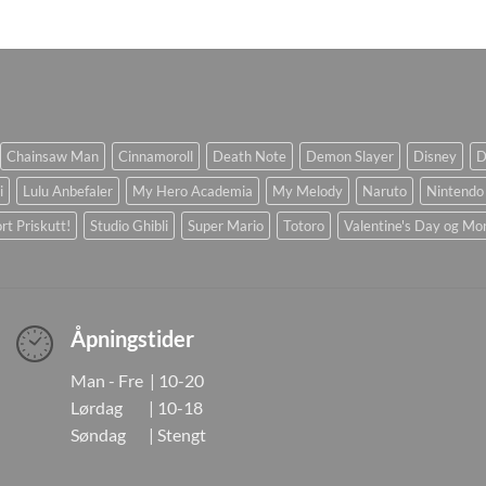
Chainsaw Man
Cinnamoroll
Death Note
Demon Slayer
Disney
D
i
Lulu Anbefaler
My Hero Academia
My Melody
Naruto
Nintendo
rt Priskutt!
Studio Ghibli
Super Mario
Totoro
Valentine's Day og Mo
Åpningstider
Man - Fre | 10-20
Lørdag | 10-18
Søndag | Stengt