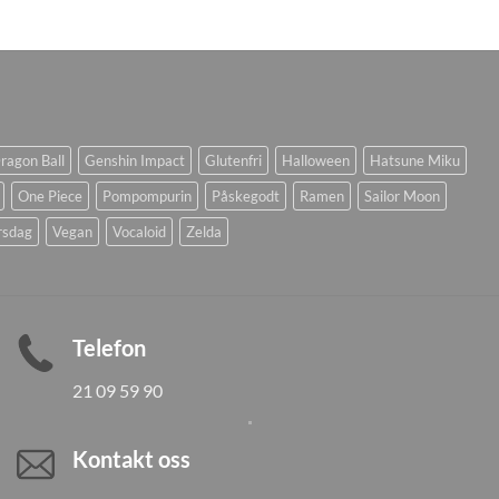
ragon Ball
Genshin Impact
Glutenfri
Halloween
Hatsune Miku
One Piece
Pompompurin
Påskegodt
Ramen
Sailor Moon
rsdag
Vegan
Vocaloid
Zelda
Telefon
21 09 59 90
Kontakt oss