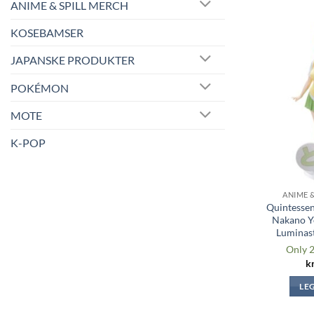
ANIME & SPILL MERCH
KOSEBAMSER
JAPANSKE PRODUKTER
POKÉMON
MOTE
K-POP
ANIME 
Quintessen
Nakano Y
Luminast
Only 2
k
LE