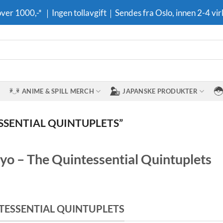
 over 1000,-* ｜Ingen tollavgift｜Sendes fra Oslo, innen 2-4 vir
ANIME & SPILL MERCH
JAPANSKE PRODUKTER
SSENTIAL QUINTUPLETS”
yo – The Quintessential Quintuplets
TESSENTIAL QUINTUPLETS