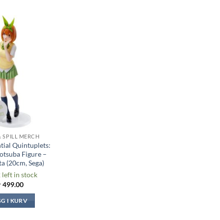
Legg til i
ønskeliste
& SPILL MERCH
tial Quintuplets:
otsuba Figure –
a (20cm, Sega)
 left in stock
r
499.00
GG I KURV