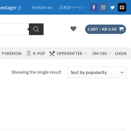
kedager :)
Kontakt oss
日本語ページ
CART /
KR
0.00
POKÉMON
K-POP
OPPSKRIFTER
OM OSS
LOGIN
Showing the single result