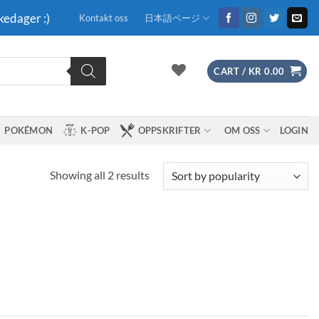
kedager :)
Kontakt oss
日本語ページ
CART /
KR
0.00
POKÉMON
K-POP
OPPSKRIFTER
OM OSS
LOGIN
Sorted
Showing all 2 results
by
popularity