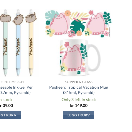
Legg til i
Legg til i
ønskeliste
ønskeliste
& SPILL MERCH
KOPPER & GLASS
seable Ink Gel Pen
Pusheen: Tropical Vacation Mug
(0.7mm, Pyramid)
(315ml, Pyramid)
n stock
Only 3 left in stock
r
39.00
kr
149.00
GG I KURV
LEGG I KURV