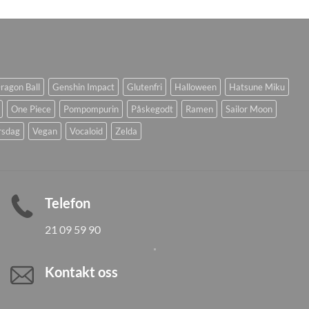
ragon Ball
Genshin Impact
Glutenfri
Halloween
Hatsune Miku
One Piece
Pompompurin
Påskegodt
Ramen
Sailor Moon
rsdag
Vegan
Vocaloid
Zelda
Telefon
21 09 59 90
Kontakt oss