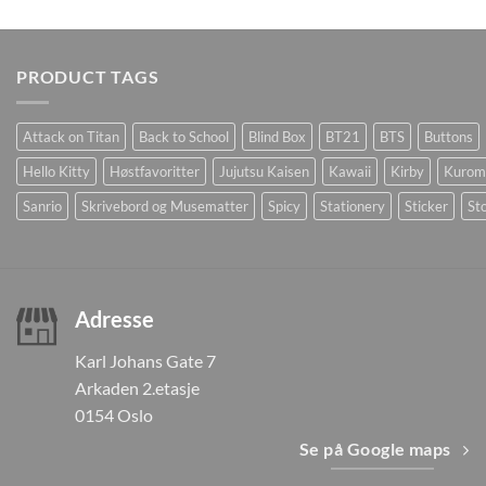
PRODUCT TAGS
Attack on Titan
Back to School
Blind Box
BT21
BTS
Buttons
Hello Kitty
Høstfavoritter
Jujutsu Kaisen
Kawaii
Kirby
Kurom
Sanrio
Skrivebord og Musematter
Spicy
Stationery
Sticker
Sto
Adresse
Karl Johans Gate 7
Arkaden 2.etasje
0154 Oslo
Se på Google maps