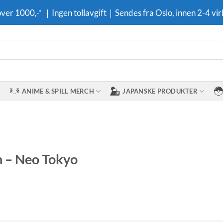
 over 1000,-* ｜Ingen tollavgift｜Sendes fra Oslo, innen 2-4 vir
ANIME & SPILL MERCH
JAPANSKE PRODUKTER
 – Neo Tokyo