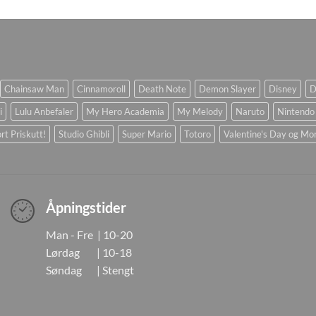
Chainsaw Man
Cinnamoroll
Death Note
Demon Slayer
Disney
D
i
Lulu Anbefaler
My Hero Academia
My Melody
Naruto
Nintendo
rt Priskutt!
Studio Ghibli
Super Mario
Totoro
Valentine's Day og Mo
Åpningstider
Man - Fre | 10-20
Lørdag | 10-18
Søndag | Stengt