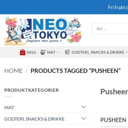
Skip
Fri frakt
to
content
Products
search
SALG
MAT
GODTERI, SNACKS & DRIKKE
HOME
/
PRODUCTS TAGGED “PUSHEEN”
Pusheen
PRODUKTKATEGORIER
MAT
GODTERI, SNACKS & DRIKKE
PUSHEEN