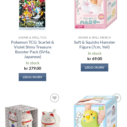
ANIME & SPILL TCG
ANIME & SPILL MERCH
Pokemon TCG: Scarlet &
Soft & Squishy Hamster
Violet Shiny Treasure
Figure (7cm, Yell)
Booster Pack (SV4a,
In stock
Japanese)
kr
69.00
In stock
LEGG I KURV
kr
279.00
LEGG I KURV
Legg til i
Legg til i
ønskeliste
ønskeliste