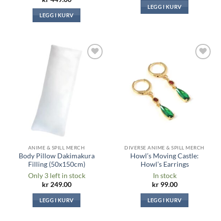
LEGG I KURV
LEGG I KURV
Legg til i
Legg til i
ønskeliste
ønskeliste
ANIME & SPILL MERCH
DIVERSE ANIME & SPILL MERCH
Body Pillow Dakimakura
Howl’s Moving Castle:
Filling (50x150cm)
Howl’s Earrings
Only 3 left in stock
In stock
kr
249.00
kr
99.00
LEGG I KURV
LEGG I KURV