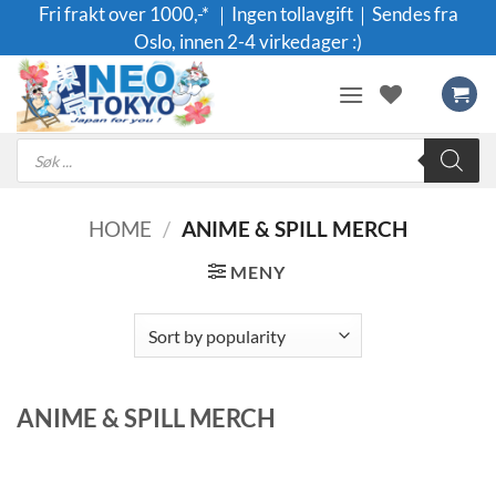
Skip
Fri frakt over 1000,-* ｜Ingen tollavgift｜Sendes fra
to
Oslo, innen 2-4 virkedager :)
content
Products
search
HOME
/
ANIME & SPILL MERCH
MENY
ANIME & SPILL MERCH