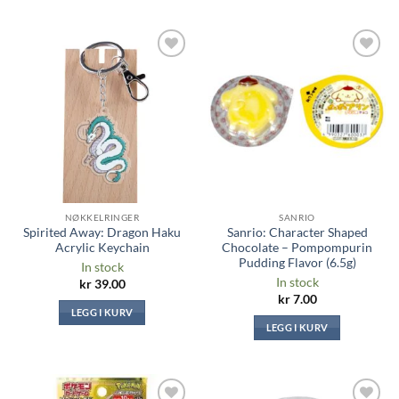
Legg til i
Legg til i
ønskeliste
ønskeliste
NØKKELRINGER
SANRIO
Spirited Away: Dragon Haku
Sanrio: Character Shaped
Acrylic Keychain
Chocolate – Pompompurin
Pudding Flavor (6.5g)
In stock
In stock
kr
39.00
kr
7.00
LEGG I KURV
LEGG I KURV