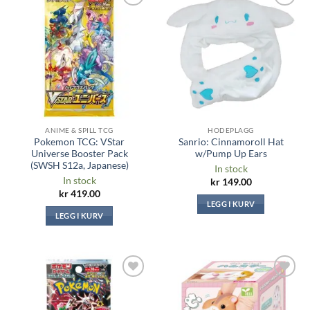
Legg til i
Legg til i
ønskeliste
ønskeliste
ANIME & SPILL TCG
HODEPLAGG
Pokemon TCG: VStar
Sanrio: Cinnamoroll Hat
Universe Booster Pack
w/Pump Up Ears
(SWSH S12a, Japanese)
In stock
In stock
kr
149.00
kr
419.00
LEGG I KURV
LEGG I KURV
Legg til i
Legg til i
ønskeliste
ønskeliste