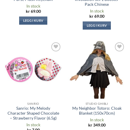
Pack Chinese
In stock
In stock
kr
69.00
kr
69.00
LEGG I KURV
LEGG I KURV
Legg til i
Legg til i
ønskeliste
ønskeliste
SANRIO
STUDIO GHIBLI
Sanrio: My Melody
My Neighbor Totoro: Cloak
Character Shaped Chocolate
Blanket (150x70cm)
– Strawberry Flavor (6.5g)
In stock
In stock
kr
349.00