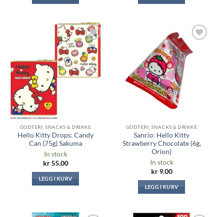
Legg til i
Legg til i
ønskeliste
ønskeliste
GODTERI, SNACKS & DRIKKE
GODTERI, SNACKS & DRIKKE
Hello Kitty Drops: Candy
Sanrio: Hello Kitty
Can (75g) Sakuma
Strawberry Chocolate (6g,
Orion)
In stock
In stock
kr
55.00
kr
9.00
LEGG I KURV
LEGG I KURV