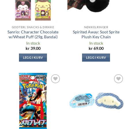
GODTERI, SNACKS & DRIKKE
NØKKELRINGER
Sanrio: Character Chocolate
Spirited Away: Soot Sprite
w/Wheat Puff (29g, Bandai)
Plush Key Chain
In stock
In stock
kr
39.00
kr
69.00
LEGG I KURV
LEGG I KURV
Legg til i
Legg til i
ønskeliste
ønskeliste