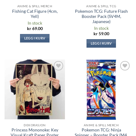
ANIME & SPILL MERCH
ANIME & SPILL TCG
Fishing Cat Figure (4cm,
Pokemon TCG: Future Flash
Yell)
Booster Pack (SV4M,
Japanese)
In stock
In stock
kr
69.00
kr
59.00
LEGG I KURV
LEGG I KURV
Legg til i
Legg til i
ønskeliste
ønskeliste
DEKORASJON
ANIME & SPILL MERCH
Princess Mononoke: Key
Pokemon TCG: Ninja
Visual Kraft Paper Poster
Spinner – Booster Pack (M4,