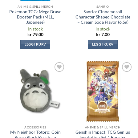
ANIME & SPILL MERCH
SANRIO
Pokemon TCG: Mega Brave
Sanrio: Cinnamoroll
Booster Pack (M1L,
Character Shaped Chocolate
Japanese)
– Cream Soda Flavor (6.5g)
In stock
In stock
kr
79.00
kr
7.00
LEGG I KURV
LEGG I KURV
Legg til i
Legg til i
ønskeliste
ønskeliste
ACCESSORIES
ANIME & SPILL MERCH
My Neighbor Totoro: Coin
Genshin Impact: TCG Genius
Purse Plush Keychain
Invokation Set 1 Booster