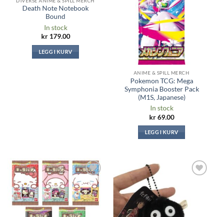
DIVERSE ANIME & SPILL MERCH
Death Note Notebook
Bound
In stock
kr
179.00
LEGG I KURV
ANIME & SPILL MERCH
Pokemon TCG: Mega
Symphonia Booster Pack
(M1S, Japanese)
In stock
kr
69.00
LEGG I KURV
Legg til i
Legg til i
ønskeliste
ønskeliste