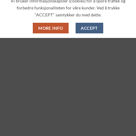
Vi bruker informasjonskapsler (cookies) for å spore trafikk og
Legg til i
Legg til i
ønskeliste
ønskeliste
forbedre funksjonaliteten for våre kunder. Ved å trykke
"ACCEPT" samtykker du med dette.
MORE INFO
ACCEPT
ANIME & SPILL MERCH
COSPLAY
Sanrio: Bath Bomb Figure
Naruto: Frog Plush Coin
Collection – Strawberry
Purse
Cake Scent (55g, Bandai)
In stock
In stock
kr
129.00
kr
99.00
LEGG I KURV
LEGG I KURV
Legg til i
Legg til i
ønskeliste
ønskeliste