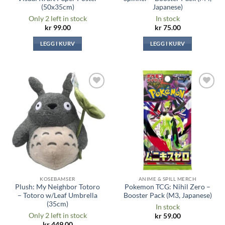
(50x35cm)
Japanese)
Only 2 left in stock
In stock
kr
99.00
kr
75.00
LEGG I KURV
LEGG I KURV
Legg til i
Legg til i
ønskeliste
ønskeliste
KOSEBAMSER
ANIME & SPILL MERCH
Plush: My Neighbor Totoro
Pokemon TCG: Nihil Zero –
– Totoro w/Leaf Umbrella
Booster Pack (M3, Japanese)
(35cm)
In stock
Only 2 left in stock
kr
59.00
kr
449.00