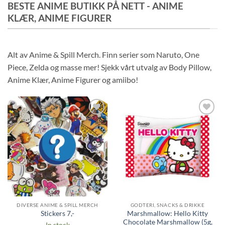
BESTE ANIME BUTIKK PÅ NETT - ANIME
KLÆR, ANIME FIGURER
Alt av Anime & Spill Merch. Finn serier som Naruto, One
Piece, Zelda og masse mer! Sjekk vårt utvalg av Body Pillow,
Anime Klær, Anime Figurer og amiibo!
Legg til i
Legg til i
ønskeliste
ønskeliste
DIVERSE ANIME & SPILL MERCH
GODTERI, SNACKS & DRIKKE
Marshmallow: Hello Kitty
Stickers 7,-
Chocolate Marshmallow (5g,
In stock