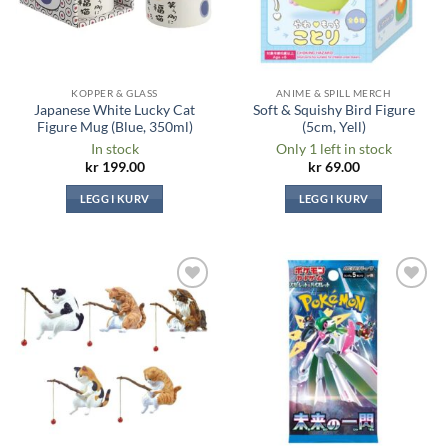
KOPPER & GLASS
ANIME & SPILL MERCH
Japanese White Lucky Cat
Soft & Squishy Bird Figure
Figure Mug (Blue, 350ml)
(5cm, Yell)
In stock
Only 1 left in stock
kr
199.00
kr
69.00
LEGG I KURV
LEGG I KURV
Legg til i
Legg til i
ønskeliste
ønskeliste