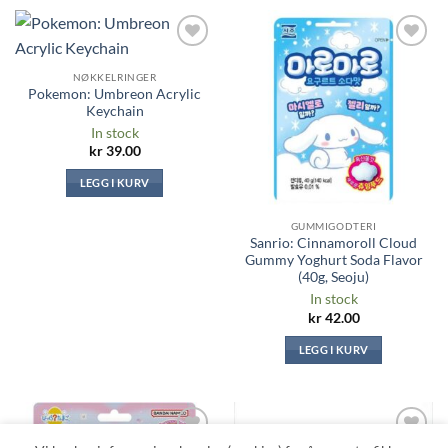
Legg til i
Legg til i
ønskeliste
ønskeliste
NØKKELRINGER
Pokemon: Umbreon Acrylic
Keychain
In stock
kr
39.00
LEGG I KURV
GUMMIGODTERI
Sanrio: Cinnamoroll Cloud
Gummy Yoghurt Soda Flavor
(40g, Seoju)
In stock
kr
42.00
LEGG I KURV