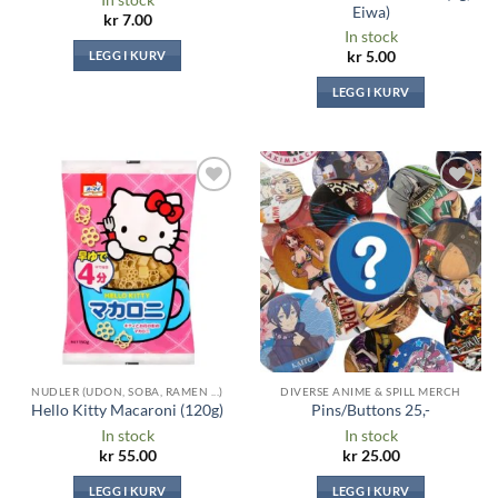
Eiwa)
kr
7.00
In stock
LEGG I KURV
kr
5.00
LEGG I KURV
Legg til i
Legg til i
ønskeliste
ønskeliste
NUDLER (UDON, SOBA, RAMEN ...)
DIVERSE ANIME & SPILL MERCH
Hello Kitty Macaroni (120g)
Pins/Buttons 25,-
In stock
In stock
kr
55.00
kr
25.00
LEGG I KURV
LEGG I KURV