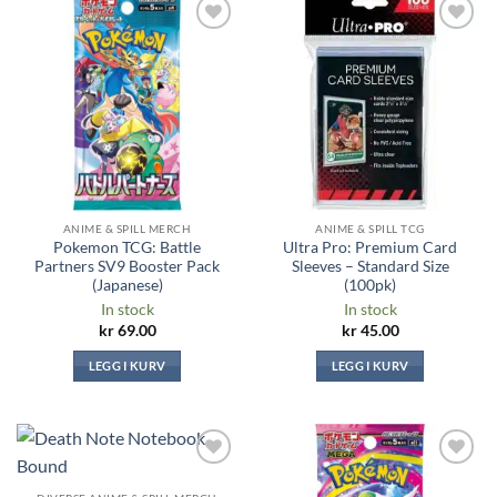
Legg til i
Legg til i
ønskeliste
ønskeliste
ANIME & SPILL MERCH
ANIME & SPILL TCG
Pokemon TCG: Battle
Ultra Pro: Premium Card
Partners SV9 Booster Pack
Sleeves – Standard Size
(Japanese)
(100pk)
In stock
In stock
kr
69.00
kr
45.00
LEGG I KURV
LEGG I KURV
Legg til i
Legg til i
ønskeliste
ønskeliste