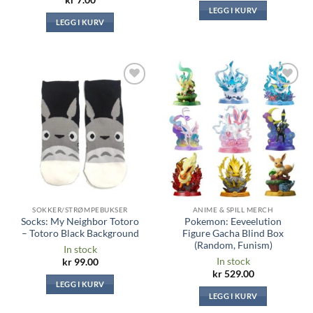
kr
7.00
LEGG I KURV
LEGG I KURV
Legg til i
Legg til i
ønskeliste
ønskeliste
SOKKER/STRØMPEBUKSER
ANIME & SPILL MERCH
Socks: My Neighbor Totoro
Pokemon: Eeveelution
– Totoro Black Background
Figure Gacha Blind Box
(Random, Funism)
In stock
In stock
kr
99.00
kr
529.00
LEGG I KURV
LEGG I KURV