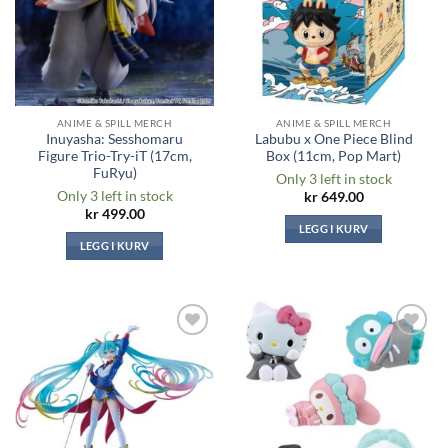
ANIME & SPILL MERCH
ANIME & SPILL MERCH
Inuyasha: Sesshomaru
Labubu x One Piece Blind
Figure Trio-Try-iT (17cm,
Box (11cm, Pop Mart)
FuRyu)
Only 3 left in stock
Only 3 left in stock
kr
649.00
kr
499.00
LEGG I KURV
LEGG I KURV
Legg til i
Legg til i
ønskeliste
ønskeliste