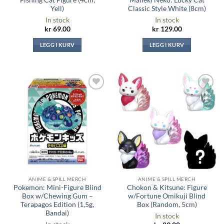
Fishing Cat Figure (4cm,
Maneki Neko: Lucky Cat
Yell)
Classic Style White (8cm)
In stock
In stock
kr
69.00
kr
129.00
LEGG I KURV
LEGG I KURV
Legg til i
Legg til i
ønskeliste
ønskeliste
ANIME & SPILL MERCH
ANIME & SPILL MERCH
Pokemon: Mini-Figure Blind
Chokon & Kitsune: Figure
Box w/Chewing Gum –
w/Fortune Omikuji Blind
Terapagos Edition (1,5g,
Box (Random, 5cm)
Bandai)
In stock