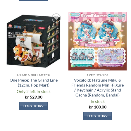
Legg til i
Legg til i
ønskeliste
ønskeliste
ANIME & SPILL MERCH
AKRYLSTANDS
One Piece: The Grand Line
Vocaloid: Hatsune Miku &
(12cm, Pop Mart)
Friends Random Mini-Figure
/ Keychain / Acrylic Stand
Only 2 left in stock
Gacha (Random, Bandai)
kr
529.00
In stock
LEGG I KURV
kr
100.00
LEGG I KURV