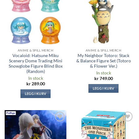
ønskeliste
ønskeliste
ANIME & SPILL MERCH
ANIME & SPILL MERCH
Vocaloid: Hatsune Miku
My Neighbor Totoro: Stack
Scenery Dome Trading Mini
& Balance Figure Set (Totoro
Snowglobe Figure Blind Box
& Flower Ver.)
(Random)
In stock
In stock
kr
749.00
kr
289.00
LEGG I KURV
LEGG I KURV
Legg til i
Legg til i
ønskeliste
ønskeliste