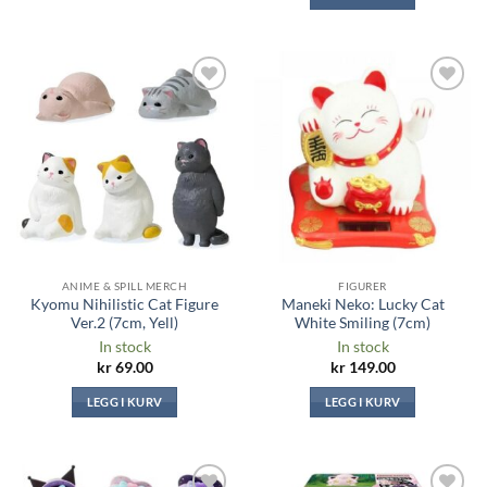
Legg til i
Legg til i
ønskeliste
ønskeliste
ANIME & SPILL MERCH
FIGURER
Kyomu Nihilistic Cat Figure
Maneki Neko: Lucky Cat
Ver.2 (7cm, Yell)
White Smiling (7cm)
In stock
In stock
kr
69.00
kr
149.00
LEGG I KURV
LEGG I KURV