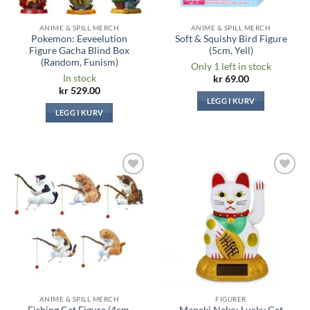
ANIME & SPILL MERCH
ANIME & SPILL MERCH
Pokemon: Eeveelution
Soft & Squishy Bird Figure
Figure Gacha Blind Box
(5cm, Yell)
(Random, Funism)
Only 1 left in stock
In stock
kr
69.00
kr
529.00
LEGG I KURV
LEGG I KURV
Legg til i
Legg til i
ønskeliste
ønskeliste
ANIME & SPILL MERCH
FIGURER