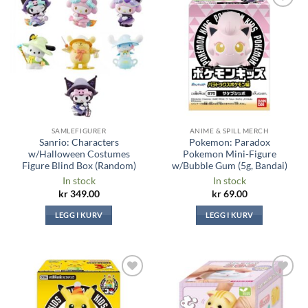
Legg til i
Legg til i
ønskeliste
ønskeliste
SAMLEFIGURER
ANIME & SPILL MERCH
Sanrio: Characters
Pokemon: Paradox
w/Halloween Costumes
Pokemon Mini-Figure
Figure Blind Box (Random)
w/Bubble Gum (5g, Bandai)
In stock
In stock
kr
349.00
kr
69.00
LEGG I KURV
LEGG I KURV
Legg til i
Legg til i
ønskeliste
ønskeliste