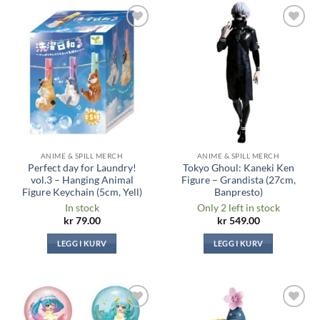
Legg til i
Legg til i
ønskeliste
ønskeliste
ANIME & SPILL MERCH
ANIME & SPILL MERCH
Perfect day for Laundry!
Tokyo Ghoul: Kaneki Ken
vol.3 – Hanging Animal
Figure – Grandista (27cm,
Figure Keychain (5cm, Yell)
Banpresto)
In stock
Only 2 left in stock
kr
79.00
kr
549.00
LEGG I KURV
LEGG I KURV
Legg til i
Legg til i