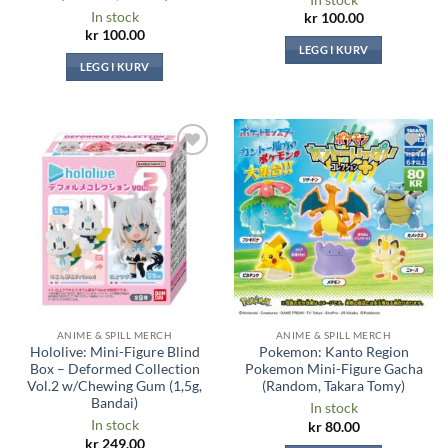
In stock
kr
100.00
kr
100.00
LEGG I KURV
LEGG I KURV
Legg til i
Legg til i
ønskeliste
ønskeliste
ANIME & SPILL MERCH
ANIME & SPILL MERCH
Hololive: Mini-Figure Blind
Pokemon: Kanto Region
Box – Deformed Collection
Pokemon Mini-Figure Gacha
Vol.2 w/Chewing Gum (1,5g,
(Random, Takara Tomy)
Bandai)
In stock
In stock
kr
80.00
kr
249.00