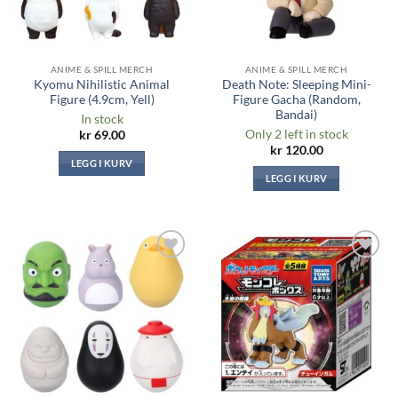
ANIME & SPILL MERCH
ANIME & SPILL MERCH
Kyomu Nihilistic Animal
Death Note: Sleeping Mini-
Figure (4.9cm, Yell)
Figure Gacha (Random,
Bandai)
In stock
Only 2 left in stock
kr
69.00
kr
120.00
LEGG I KURV
LEGG I KURV
Legg til i
Legg til i
ønskeliste
ønskeliste