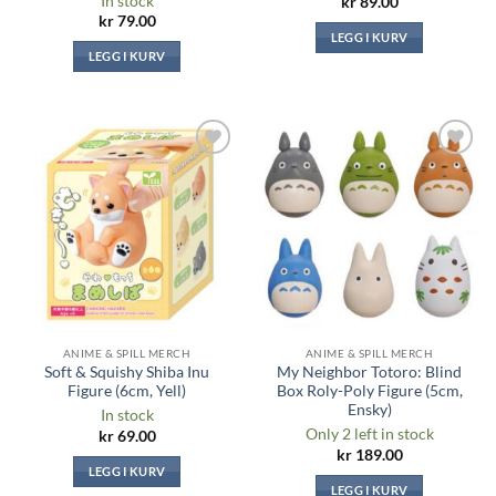
In stock
kr
89.00
kr
79.00
LEGG I KURV
LEGG I KURV
Legg til i
Legg til i
ønskeliste
ønskeliste
ANIME & SPILL MERCH
ANIME & SPILL MERCH
Soft & Squishy Shiba Inu
My Neighbor Totoro: Blind
Figure (6cm, Yell)
Box Roly-Poly Figure (5cm,
Ensky)
In stock
Only 2 left in stock
kr
69.00
kr
189.00
LEGG I KURV
LEGG I KURV