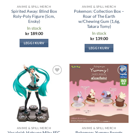
ANIME & SPILL MERCH
ANIME & SPILL MERCH
Spirited Away: Blind Box
Pokemon: Collection Box –
Roly-Poly Figure (5cm,
Roar of The Earth
Ensky)
w/Chewing Gum (1,6g,
Takara Tomy)
In stock
In stock
kr
189.00
kr
139.00
LEGG I KURV
LEGG I KURV
Legg til i
Legg til i
ønskeliste
ønskeliste
ANIME & SPILL MERCH
ANIME & SPILL MERCH
Vocaloid: Hatsune Miku SFC
Pokemon: Yummy Sweets