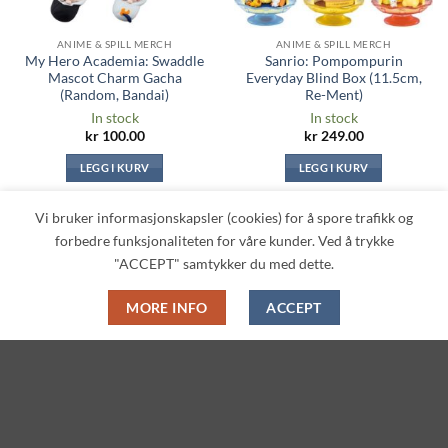
ANIME & SPILL MERCH
ANIME & SPILL MERCH
My Hero Academia: Swaddle
Sanrio: Pompompurin
Mascot Charm Gacha
Everyday Blind Box (11.5cm,
(Random, Bandai)
Re-Ment)
In stock
In stock
kr
100.00
kr
249.00
LEGG I KURV
LEGG I KURV
Vi bruker informasjonskapsler (cookies) for å spore trafikk og
forbedre funksjonaliteten for våre kunder. Ved å trykke
"ACCEPT" samtykker du med dette.
Legg til i
Legg til i
ønskeliste
ønskeliste
MORE INFO
ACCEPT
ANIME & SPILL MERCH
AKRYLSTANDS