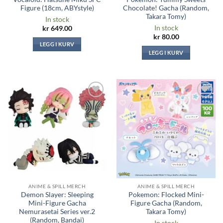
Figure (18cm, ABYstyle)
Chocolate! Gacha (Random,
Takara Tomy)
In stock
In stock
kr
649.00
kr
80.00
LEGG I KURV
LEGG I KURV
Legg til i
Legg til i
ønskeliste
ønskeliste
ANIME & SPILL MERCH
ANIME & SPILL MERCH
Demon Slayer: Sleeping
Pokemon: Flocked Mini-
Mini-Figure Gacha
Figure Gacha (Random,
Nemurasetai Series ver.2
Takara Tomy)
(Random, Bandai)
In stock