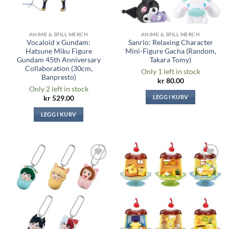
ANIME & SPILL MERCH
ANIME & SPILL MERCH
Vocaloid x Gundam:
Sanrio: Relaxing Character
Hatsune Miku Figure
Mini-Figure Gacha (Random,
Gundam 45th Anniversary
Takara Tomy)
Collaboration (30cm,
Only 1 left in stock
Banpresto)
kr
80.00
Only 2 left in stock
LEGG I KURV
kr
529.00
LEGG I KURV
Legg til i
Legg til i
ønskeliste
ønskeliste