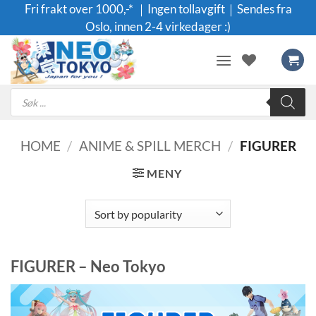
Skip
Fri frakt over 1000,-* ｜Ingen tollavgift｜Sendes fra
to
Oslo, innen 2-4 virkedager :)
content
Products
search
HOME
/
ANIME & SPILL MERCH
/
FIGURER
MENY
FIGURER – Neo Tokyo