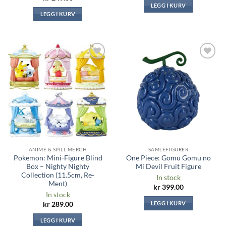
LEGG I KURV
LEGG I KURV
Legg til i
Legg til i
ønskeliste
ønskeliste
ANIME & SPILL MERCH
SAMLEFIGURER
Pokemon: Mini-Figure Blind
One Piece: Gomu Gomu no
Box – Nighty Nighty
Mi Devil Fruit Figure
Collection (11.5cm, Re-
In stock
Ment)
kr
399.00
In stock
LEGG I KURV
kr
289.00
LEGG I KURV