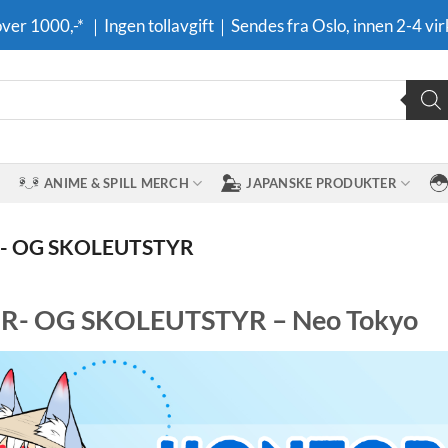
 over 1000,-* ｜Ingen tollavgift｜Sendes fra Oslo, innen 2-4 vir
ANIME & SPILL MERCH
JAPANSKE PRODUKTER
 OG SKOLEUTSTYR
- OG SKOLEUTSTYR – Neo Tokyo