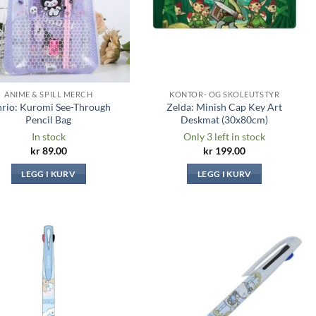
ANIME & SPILL MERCH
KONTOR- OG SKOLEUTSTYR
nrio: Kuromi See-Through
Zelda: Minish Cap Key Art
Pencil Bag
Deskmat (30x80cm)
In stock
Only 3 left in stock
kr
89.00
kr
199.00
LEGG I KURV
LEGG I KURV
Legg til i
Legg til i
ønskeliste
ønskeliste