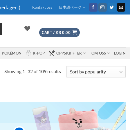
kedager :)
Kontakt oss
日本語ページ
CART /
KR
0.00
POKÉMON
K-POP
OPPSKRIFTER
OM OSS
LOGIN
Sorted
Showing 1–32 of 109 results
by
popularity