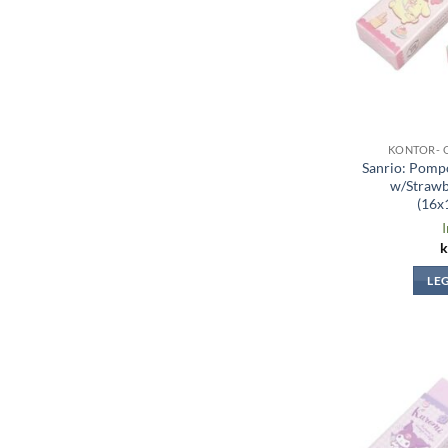
KONTOR- 
Sanrio: Pomp
w/Strawb
(16x
I
k
LE