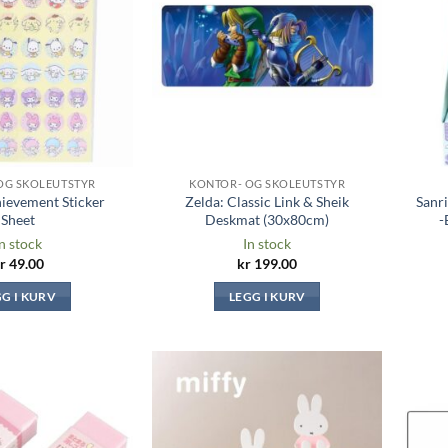
ønskeliste
ønskeliste
OG SKOLEUTSTYR
KONTOR- OG SKOLEUTSTYR
hievement Sticker
Zelda: Classic Link & Sheik
Sanr
Sheet
Deskmat (30x80cm)
-
n stock
In stock
r
49.00
kr
199.00
GG I KURV
LEGG I KURV
Legg til i
Legg til i
ønskeliste
ønskeliste