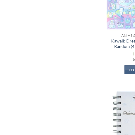
ANIME 
Kawaii: Drea
Random (4
I
k
LE