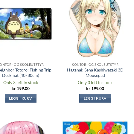
Legg til i
Legg til i
ønskeliste
ønskeliste
ONTOR- OG SKOLEUTSTYR
KONTOR- OG SKOLEUTSTYR
ighbor Totoro: Fishing Trip
Haganai: Sena Kashiwazaki 3D
Deskmat (40x80cm)
Mousepad
Only 3 left in stock
Only 3 left in stock
kr
199.00
kr
199.00
LEGG I KURV
LEGG I KURV