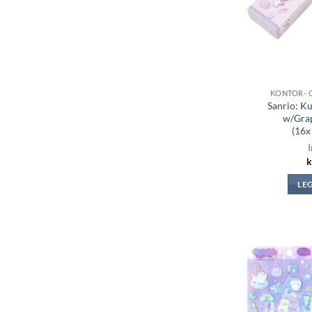
KONTOR- 
Sanrio: K
w/Gra
(16
I
k
LE