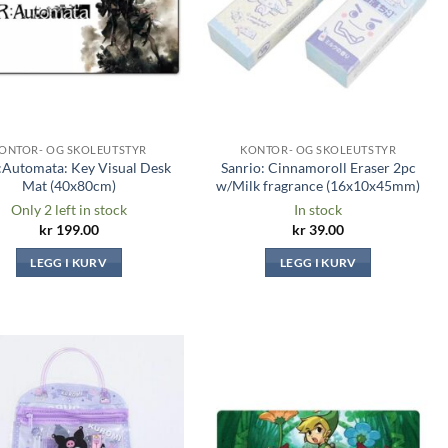
ONTOR- OG SKOLEUTSTYR
KONTOR- OG SKOLEUTSTYR
:Automata: Key Visual Desk
Sanrio: Cinnamoroll Eraser 2pc
Mat (40x80cm)
w/Milk fragrance (16x10x45mm)
Only 2 left in stock
In stock
kr
199.00
kr
39.00
LEGG I KURV
LEGG I KURV
Legg til i
Legg til i
ønskeliste
ønskeliste