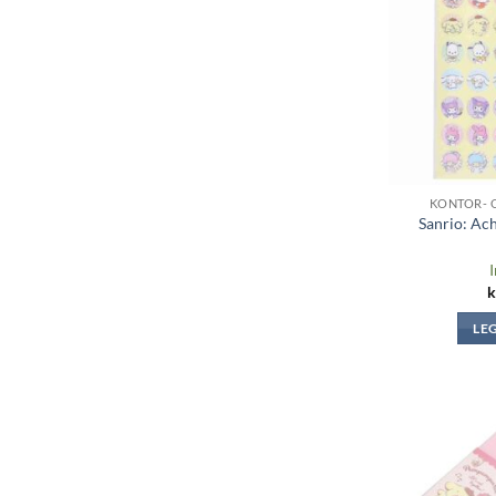
KONTOR- 
Sanrio: Ac
I
k
LE