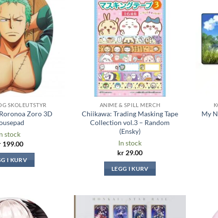
Legg til i
Legg til i
ønskeliste
ønskeliste
OG SKOLEUTSTYR
ANIME & SPILL MERCH
K
 Roronoa Zoro 3D
Chiikawa: Trading Masking Tape
My Ne
ousepad
Collection vol.3 – Random
(Ensky)
n stock
In stock
r
199.00
kr
29.00
GG I KURV
LEGG I KURV