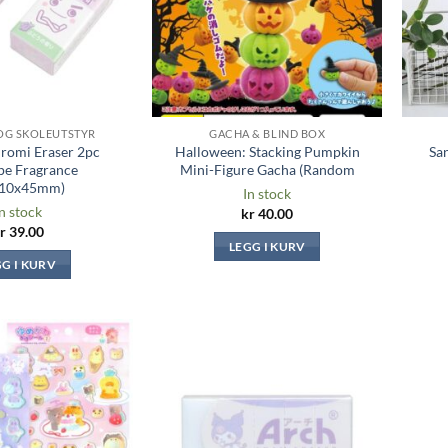
OG SKOLEUTSTYR
GACHA & BLIND BOX
uromi Eraser 2pc
Halloween: Stacking Pumpkin
Sa
pe Fragrance
Mini-Figure Gacha (Random
x10x45mm)
In stock
n stock
kr
40.00
r
39.00
LEGG I KURV
GG I KURV
Legg til i
Legg til i
ønskeliste
ønskeliste