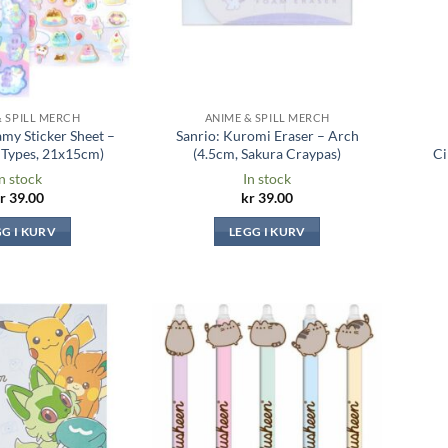
& SPILL MERCH
ANIME & SPILL MERCH
my Sticker Sheet –
Sanrio: Kuromi Eraser – Arch
 Types, 21x15cm)
(4.5cm, Sakura Craypas)
Ci
n stock
In stock
r
39.00
kr
39.00
GG I KURV
LEGG I KURV
Legg til i
Legg til i
ønskeliste
ønskeliste