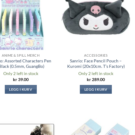
ønskeliste
ønskeliste
ANIME & SPILL MERCH
ACCESSORIES
io: Assorted Characters Pen
Sanrio: Face Pencil Pouch –
Black (0.5mm, GuangBo)
Kuromi (20x10cm. T’s Factory)
Only 2 left in stock
Only 2 left in stock
kr
39.00
kr
289.00
LEGG I KURV
LEGG I KURV
Legg til i
Legg til i
ønskeliste
ønskeliste