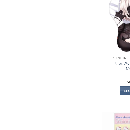
KONTOR- 
Nier: A
M
I
k
LE