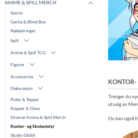
ANIME & SPILL MERCH
Sanrio
Gacha & Blind Box
Nøkkelringer
Spill
Anime & Spill TCG
Figurer
Accessories
KONTOR- 
Dekorasjon
Trenger du nye
Puter & Tepper
utvalg av Mer
Kopper & Glass
Diverse Anime & Spill Merch
Du kan også f
Kontor- og Skoleutstyr
Studio Ghibli