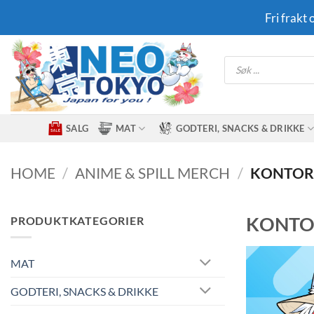
Skip
Fri frakt
to
content
Products
search
SALG
MAT
GODTERI, SNACKS & DRIKKE
HOME
/
ANIME & SPILL MERCH
/
KONTOR-
KONTOR
PRODUKTKATEGORIER
MAT
GODTERI, SNACKS & DRIKKE