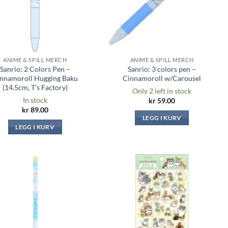
ANIME & SPILL MERCH
ANIME & SPILL MERCH
Sanrio: 2 Colors Pen –
Sanrio: 3 colors pen –
nnamoroll Hugging Baku
Cinnamoroll w/Carousel
(14.5cm, T’s Factory)
Only 2 left in stock
In stock
kr
59.00
kr
89.00
LEGG I KURV
LEGG I KURV
Legg til i
Legg til i
ønskeliste
ønskeliste