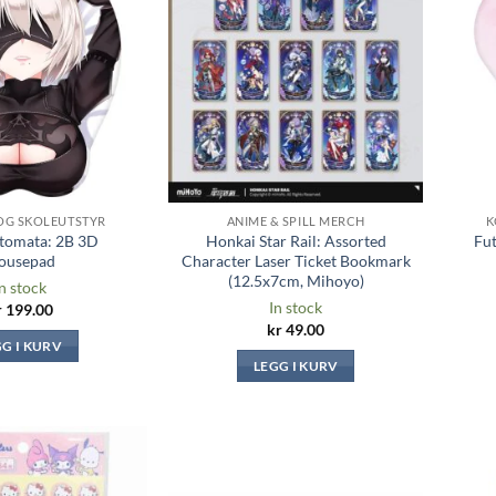
Legg til i
Legg til i
ønskeliste
ønskeliste
OG SKOLEUTSTYR
ANIME & SPILL MERCH
K
utomata: 2B 3D
Honkai Star Rail: Assorted
Fut
ousepad
Character Laser Ticket Bookmark
(12.5x7cm, Mihoyo)
n stock
In stock
r
199.00
kr
49.00
GG I KURV
LEGG I KURV
Legg til i
Legg til i