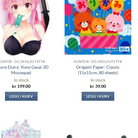
Legg til i
Legg til i
ønskeliste
ønskeliste
ONTOR- OG SKOLEUTSTYR
KONTOR- OG SKOLEUTSTYR
ure Diary: Yuno Gasai 3D
Origami Paper: Classic
Mousepad
(15x15cm, 80 sheets)
In stock
In stock
kr
199.00
kr
39.00
LEGG I KURV
LEGG I KURV
Legg til i
Legg til i