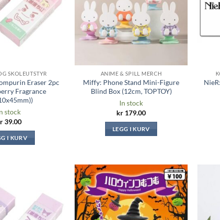
OG SKOLEUTSTYR
ANIME & SPILL MERCH
K
ompurin Eraser 2pc
Miffy: Phone Stand Mini-Figure
NieR
erry Fragrance
Blind Box (12cm, TOPTOY)
10x45mm))
In stock
n stock
kr
179.00
r
39.00
LEGG I KURV
GG I KURV
Legg til i
Legg til i
ønskeliste
ønskeliste