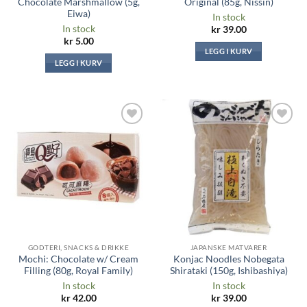
Chocolate Marshmallow (5g,
Original (85g, Nissin)
Eiwa)
In stock
In stock
kr
39.00
kr
5.00
LEGG I KURV
LEGG I KURV
Legg til i
Legg til i
ønskeliste
ønskeliste
GODTERI, SNACKS & DRIKKE
JAPANSKE MATVARER
Mochi: Chocolate w/ Cream
Konjac Noodles Nobegata
Filling (80g, Royal Family)
Shirataki (150g, Ishibashiya)
In stock
In stock
kr
42.00
kr
39.00