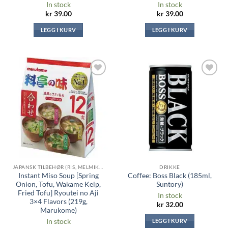
In stock
In stock
kr
39.00
kr
39.00
LEGG I KURV
LEGG I KURV
Legg til i
Legg til i
ønskeliste
ønskeliste
JAPANSK TILBEHØR (RIS, MELMIKS, TANG ...)
DRIKKE
Instant Miso Soup [Spring
Coffee: Boss Black (185ml,
Onion, Tofu, Wakame Kelp,
Suntory)
Fried Tofu] Ryoutei no Aji
In stock
3×4 Flavors (219g,
kr
32.00
Marukome)
In stock
LEGG I KURV