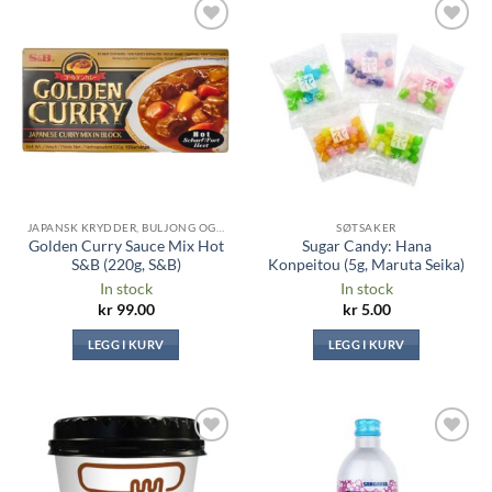
Legg til i
Legg til i
ønskeliste
ønskeliste
JAPANSK KRYDDER, BULJONG OG SAUSER
SØTSAKER
Golden Curry Sauce Mix Hot
Sugar Candy: Hana
S&B (220g, S&B)
Konpeitou (5g, Maruta Seika)
In stock
In stock
kr
99.00
kr
5.00
LEGG I KURV
LEGG I KURV
Legg til i
Legg til i
ønskeliste
ønskeliste