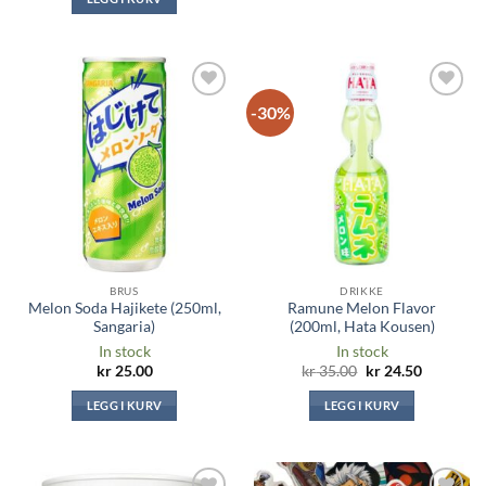
-30%
Legg til i
Legg til i
ønskeliste
ønskeliste
BRUS
DRIKKE
Melon Soda Hajikete (250ml,
Ramune Melon Flavor
Sangaria)
(200ml, Hata Kousen)
In stock
In stock
Original
Current
kr
25.00
kr
35.00
kr
24.50
price
price
was:
is:
LEGG I KURV
LEGG I KURV
kr 35.00.
kr 24.50.