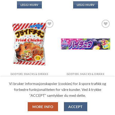
LEGG I KURV
LEGG I KURV
Legg til i
Legg til i
ønskeliste
ønskeliste
GODTERI, SNACKS & DRIKKE
GODTERI, SNACKS & DRIKKE
Texas Corn – Fried Chicken
Hi-Chew Caramels Grape
Flavor (10g, Matsuyama)
Flavor (55,2g, Morinaga)
Vi bruker informasjonskapsler (cookies) for å spore trafikk og
In stock
In stock
forbedre funksjonaliteten for våre kunder. Ved å trykke
kr
15.00
kr
35.00
"ACCEPT" samtykker du med dette.
LEGG I KURV
LEGG I KURV
MORE INFO
ACCEPT