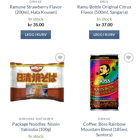
DRIKKE
BRUS
Ramune Strawberry Flavor
Ramu Bottle Original Citrus
(200ml, Hata Kousen)
Flavor (500ml, Sangaria)
In stock
In stock
kr
35.00
kr
37.00
LEGG I KURV
LEGG I KURV
Legg til i
Legg til i
ønskeliste
ønskeliste
JAPANSKE MATVARER
DRIKKE
Package Noodles: Nissin
Coffee: Boss Rainbow
Yakisoba (100g)
Mountain Blend (185ml,
Suntory)
In stock