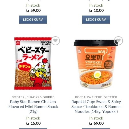
In stock
In stock
kr
59.00
kr
10.00
LEGG I KURV
LEGG I KURV
Legg til i
Legg til i
ønskeliste
ønskeliste
GODTERI, SNACKS & DRIKKE
KOREANSKE FERDIGRETTER
Baby Star Ramen Chicken
Rapokki Cup: Sweet & Spicy
Flavored Mini Ramen Snack
Sauce -Tteokbokki & Ramen
(21g)
Noodles (145g, Yopokki)
In stock
In stock
kr
15.00
kr
69.00