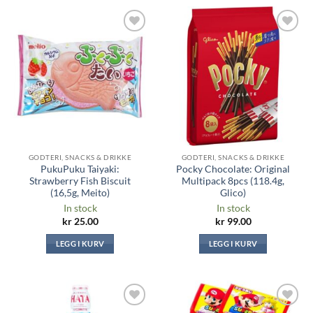
Legg til i
Legg til i
ønskeliste
ønskeliste
GODTERI, SNACKS & DRIKKE
GODTERI, SNACKS & DRIKKE
PukuPuku Taiyaki:
Pocky Chocolate: Original
Strawberry Fish Biscuit
Multipack 8pcs (118.4g,
(16,5g, Meito)
Glico)
In stock
In stock
kr
25.00
kr
99.00
LEGG I KURV
LEGG I KURV