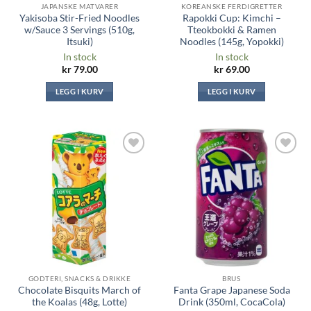
JAPANSKE MATVARER
KOREANSKE FERDIGRETTER
Yakisoba Stir-Fried Noodles
Rapokki Cup: Kimchi –
w/Sauce 3 Servings (510g,
Tteokbokki & Ramen
Itsuki)
Noodles (145g, Yopokki)
In stock
In stock
kr
79.00
kr
69.00
LEGG I KURV
LEGG I KURV
Legg til i
Legg til i
ønskeliste
ønskeliste
GODTERI, SNACKS & DRIKKE
BRUS
Chocolate Bisquits March of
Fanta Grape Japanese Soda
the Koalas (48g, Lotte)
Drink (350ml, CocaCola)