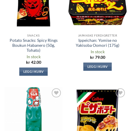
SNACKS
JAPANSKE FERDIGRETTER
Potato Snacks: Spicy Rings
Ippeichan: Yomise no
Boukun Habanero (50g,
Yakisoba Oomori (175g)
Tohato)
In stock
In stock
kr
79.00
kr
42.00
LEGG I KURV
LEGG I KURV
Legg til i
Legg til i
ønskeliste
ønskeliste