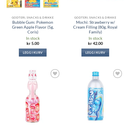
GODTERI, SNACKS & DRIKKE
GODTERI, SNACKS & DRIKKE
Bubble Gum: Pokemon
Mochi: Strawberry w/
Green Apple Flavor (5g,
Cream Filling (80g, Royal
Coris)
Family)
In stock
In stock
kr
5.00
kr
42.00
LEGG I KURV
LEGG I KURV
Legg til i
Legg til i
ønskeliste
ønskeliste