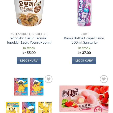
KOREANSKE FERDIGRETTER
BRUS
Yopokki: Garlic Teriyaki
Ramu Bottle Grape Flavor
Topokki (120g, Young Poong)
(500ml, Sangaria)
In stock
In stock
kr
55.00
kr
37.00
LEGG I KURV
LEGG I KURV
Legg til i
Legg til i
ønskeliste
ønskeliste