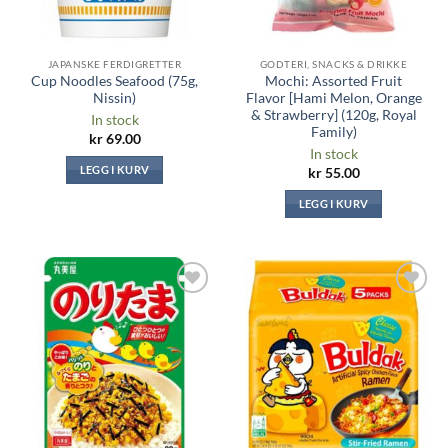
JAPANSKE FERDIGRETTER
GODTERI, SNACKS & DRIKKE
Cup Noodles Seafood (75g,
Mochi: Assorted Fruit
Nissin)
Flavor [Hami Melon, Orange
& Strawberry] (120g, Royal
In stock
Family)
kr
69.00
In stock
LEGG I KURV
kr
55.00
LEGG I KURV
Legg til i
Legg til i
ønskeliste
ønskeliste