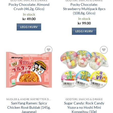
GODTERI, SNACKS & DRIKKE
GODTERI, SNACKS & DRIKKE
Pocky Chocolate: Almond
Pocky Chocolate:
Crush (46,2g, Glico)
Strawberry Multipack 8pcs
(108,8g, Glico)
In stock
In stock
kr
49.00
kr
99.00
LEGG I KURV
LEGG I KURV
Legg til i
Legg til i
ønskeliste
ønskeliste
NUDLER & ANDRE MATRETTER (SAMYANG, RAMYEON, TOPOKKI ...)
GODTERI, SNACKS & DRIKKE
SamYang Ramen: Spicy
Sugar Candy: Rock Candy
Chicken Rosé Buldak (145g,
Yozora no Hoshi Mini
Japanese)
Konpeitou (10g)