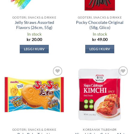
GODTERI, SNACKS & DRIKKE
GODTERI, SNACKS & DRIKKE
Jelly Straws Assorted
Pocky Chocolate Original
Flavors (26cm, 55g)
(58g, Glico)
In stock
In stock
kr
20.00
kr
49.00
LEGG I KURV
LEGG I KURV
Legg til i
Legg til i
ønskeliste
ønskeliste
GODTERI, SNACKS & DRIKKE
KOREANSK TILBEHØR