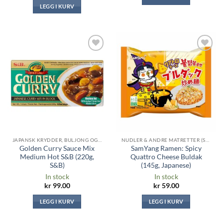
LEGG I KURV
Legg til i
Legg til i
ønskeliste
ønskeliste
JAPANSK KRYDDER, BULJONG OG SAUSER
NUDLER & ANDRE MATRETTER (SAMYANG, RAMYEON, TOPOKKI ...)
Golden Curry Sauce Mix
SamYang Ramen: Spicy
Medium Hot S&B (220g,
Quattro Cheese Buldak
S&B)
(145g, Japanese)
In stock
In stock
kr
99.00
kr
59.00
LEGG I KURV
LEGG I KURV