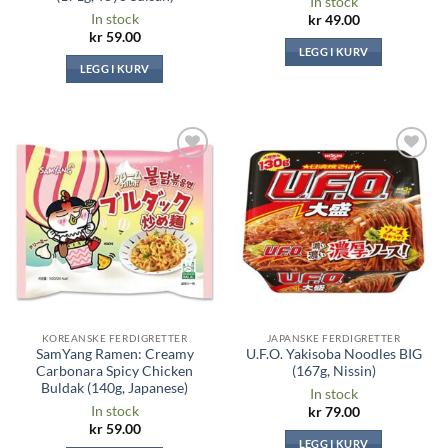
In stock
In stock
kr
49.00
kr
59.00
LEGG I KURV
LEGG I KURV
Legg til i
Legg til i
ønskeliste
ønskeliste
KOREANSKE FERDIGRETTER
JAPANSKE FERDIGRETTER
SamYang Ramen: Creamy
U.F.O. Yakisoba Noodles BIG
Carbonara Spicy Chicken
(167g, Nissin)
Buldak (140g, Japanese)
In stock
In stock
kr
79.00
kr
59.00
LEGG I KURV