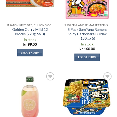
JAPANSK KRYDDER, BULJONG OG SAUSER
NUDLER & ANDRE MATRETTER (SAMYANG, RAMYEON, TOPOKKI ...)
Golden Curry Mild 12
5 Pack SamYang Ramen:
Blocks (220g, S&B)
Spicy Carbonara Buldak
(130g x 5)
In stock
In stock
kr
99.00
kr
160.00
LEGG I KURV
LEGG I KURV
Legg til i
Legg til i
ønskeliste
ønskeliste