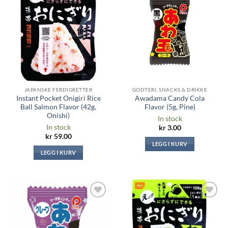
Legg til i
Legg til i
ønskeliste
ønskeliste
JAPANSKE FERDIGRETTER
GODTERI, SNACKS & DRIKKE
Instant Pocket Onigiri Rice
Awadama Candy Cola
Ball Salmon Flavor (42g,
Flavor (5g, Pine)
Onishi)
In stock
In stock
kr
3.00
kr
59.00
LEGG I KURV
LEGG I KURV
Legg til i
Legg til i
ønskeliste
ønskeliste