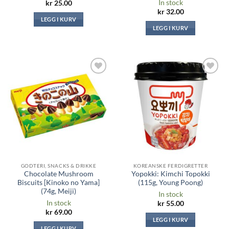
In stock
kr
25.00
kr
32.00
LEGG I KURV
LEGG I KURV
Legg til i
Legg til i
ønskeliste
ønskeliste
GODTERI, SNACKS & DRIKKE
KOREANSKE FERDIGRETTER
Chocolate Mushroom
Yopokki: Kimchi Topokki
Biscuits [Kinoko no Yama]
(115g, Young Poong)
(74g, Meiji)
In stock
In stock
kr
55.00
kr
69.00
LEGG I KURV
LEGG I KURV