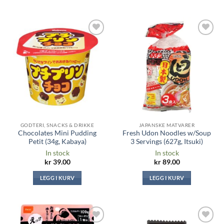
Legg til i
Legg til i
ønskeliste
ønskeliste
GODTERI, SNACKS & DRIKKE
JAPANSKE MATVARER
Chocolates Mini Pudding
Fresh Udon Noodles w/Soup
Petit (34g, Kabaya)
3 Servings (627g, Itsuki)
In stock
In stock
kr
39.00
kr
89.00
LEGG I KURV
LEGG I KURV