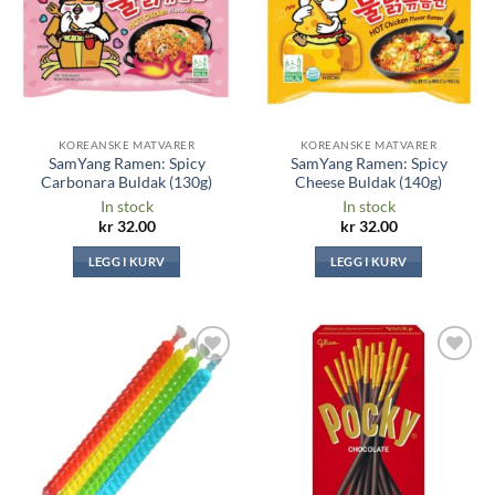
KOREANSKE MATVARER
KOREANSKE MATVARER
SamYang Ramen: Spicy
SamYang Ramen: Spicy
Carbonara Buldak (130g)
Cheese Buldak (140g)
In stock
In stock
kr
32.00
kr
32.00
LEGG I KURV
LEGG I KURV
Legg til i
Legg til i
ønskeliste
ønskeliste