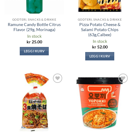
GODTERI, SNACKS & DRIKKE
GODTERI, SNACKS & DRIKKE
Ramune Candy Bottle Citrus
Pizza Potato Cheese &
Flavor (29g, Morinaga)
Salami Potato Chips
(63g,Calbee)
In stock
In stock
kr
25.00
kr
52.00
LEGG I KURV
LEGG I KURV
Legg til i
Legg til i
ønskeliste
ønskeliste