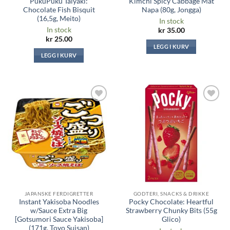
PukuPuku Taiyaki:
Kimchi Spicy Cabbage Mat
Chocolate Fish Bisquit
Napa (80g, Jongga)
(16,5g, Meito)
In stock
In stock
kr
35.00
kr
25.00
LEGG I KURV
LEGG I KURV
Legg til i
Legg til i
ønskeliste
ønskeliste
JAPANSKE FERDIGRETTER
GODTERI, SNACKS & DRIKKE
Instant Yakisoba Noodles
Pocky Chocolate: Heartful
w/Sauce Extra Big
Strawberry Chunky Bits (55g
[Gotsumori Sauce Yakisoba]
Glico)
(171g, Toyo Suisan)