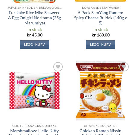
JAPANSK KRYDDER, BULJONG OG SAUSER
KOREANSKE MATVARER
Furikake Rice Mix: Seaweed
5 Pack SamYang Ramen:
& Egg Onigiri Noritama (25g
Spicy Cheese Buldak (140g x
Marumiya)
5)
In stock
In stock
kr
45.00
kr
160.00
LEGG I KURV
LEGG I KURV
Legg til i
Legg til i
ønskeliste
ønskeliste
GODTERI, SNACKS & DRIKKE
JAPANSKE MATVARER
Marshmallow: Hello Kitty
Chicken Ramen Nissin