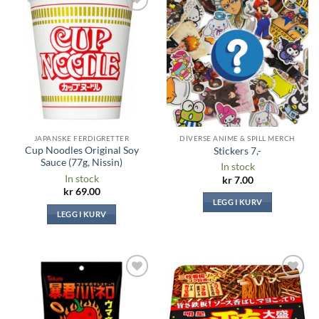
Legg til i
Legg til i
ønskeliste
ønskeliste
JAPANSKE FERDIGRETTER
DIVERSE ANIME & SPILL MERCH
Cup Noodles Original Soy
Stickers 7,-
Sauce (77g, Nissin)
In stock
In stock
kr
7.00
kr
69.00
LEGG I KURV
LEGG I KURV
Legg til i
Legg til i
ønskeliste
ønskeliste