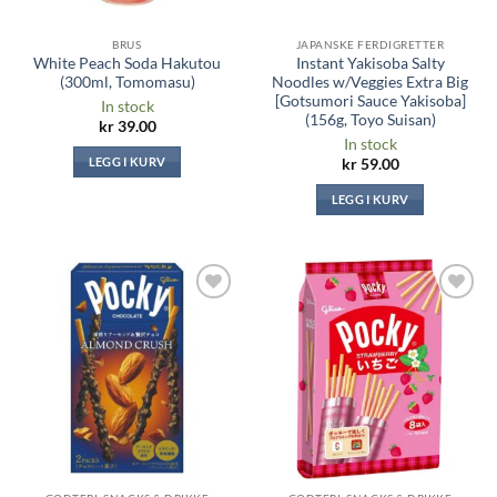
BRUS
JAPANSKE FERDIGRETTER
White Peach Soda Hakutou
Instant Yakisoba Salty
(300ml, Tomomasu)
Noodles w/Veggies Extra Big
[Gotsumori Sauce Yakisoba]
In stock
(156g, Toyo Suisan)
kr
39.00
In stock
LEGG I KURV
kr
59.00
LEGG I KURV
Legg til i
Legg til i
ønskeliste
ønskeliste