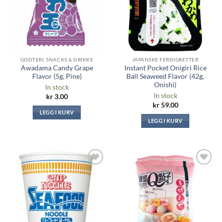
GODTERI, SNACKS & DRIKKE
JAPANSKE FERDIGRETTER
Awadama Candy Grape
Instant Pocket Onigiri Rice
Flavor (5g, Pine)
Ball Seaweed Flavor (42g,
Onishi)
In stock
In stock
kr
3.00
kr
59.00
LEGG I KURV
LEGG I KURV
Legg til i
Legg til i
ønskeliste
ønskeliste