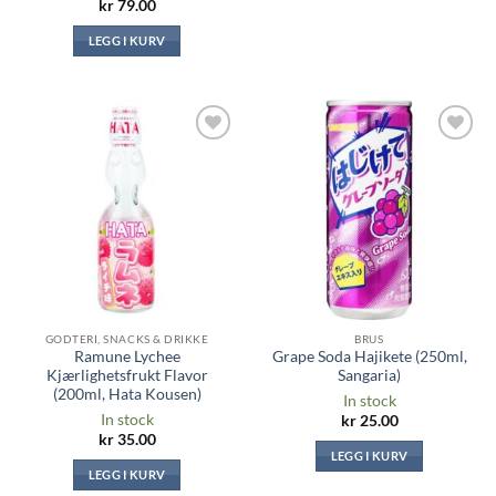
kr
79.00
LEGG I KURV
Legg til i
Legg til i
ønskeliste
ønskeliste
GODTERI, SNACKS & DRIKKE
BRUS
Ramune Lychee
Grape Soda Hajikete (250ml,
Kjærlighetsfrukt Flavor
Sangaria)
(200ml, Hata Kousen)
In stock
In stock
kr
25.00
kr
35.00
LEGG I KURV
LEGG I KURV