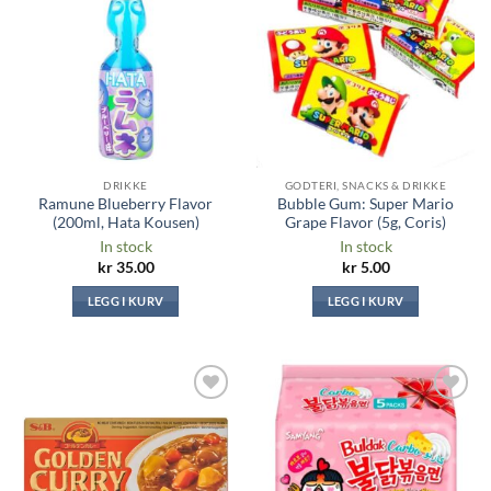
Legg til i
Legg til i
ønskeliste
ønskeliste
DRIKKE
GODTERI, SNACKS & DRIKKE
Ramune Blueberry Flavor
Bubble Gum: Super Mario
(200ml, Hata Kousen)
Grape Flavor (5g, Coris)
In stock
In stock
kr
35.00
kr
5.00
LEGG I KURV
LEGG I KURV
Legg til i
Legg til i
ønskeliste
ønskeliste