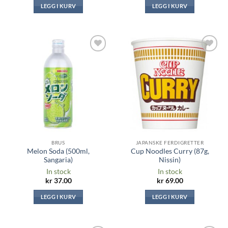
LEGG I KURV
LEGG I KURV
Legg til i
Legg til i
ønskeliste
ønskeliste
BRUS
JAPANSKE FERDIGRETTER
Melon Soda (500ml,
Cup Noodles Curry (87g,
Sangaria)
Nissin)
In stock
In stock
kr
37.00
kr
69.00
LEGG I KURV
LEGG I KURV