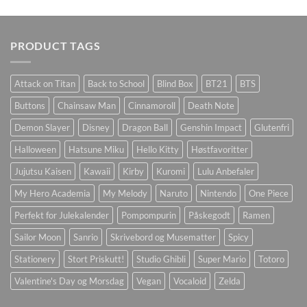
PRODUCT TAGS
Attack on Titan
Back to School
Blind Box
BT21
BTS
Buttons
Chainsaw Man
Cinnamoroll
Death Note
Demon Slayer
Disney
Dragon Ball
Genshin Impact
Glutenfri
Halloween
Hatsune Miku
Hello Kitty
Høstfavoritter
Jujutsu Kaisen
Kawaii
Kirby
Kuromi
Lulu Anbefaler
My Hero Academia
My Melody
Naruto
Nintendo
One Piece
Perfekt for Julekalender
Pompompurin
Påskegodt
Ramen
Sailor Moon
Sanrio
Skrivebord og Musematter
Spicy
Stationery
Stort Priskutt!
Studio Ghibli
Super Mario
Totoro
Valentine's Day og Morsdag
Vegan
Vocaloid
Zelda