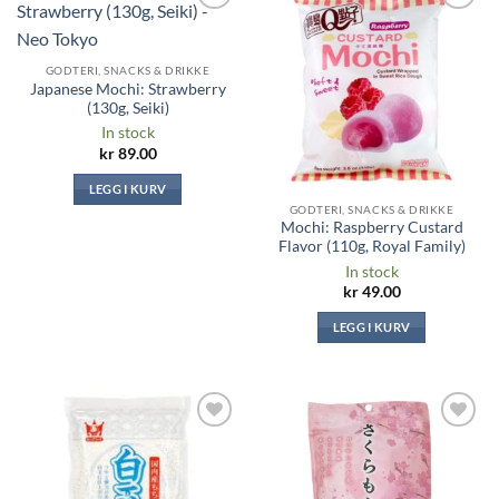
Legg til i
Legg til i
ønskeliste
ønskeliste
GODTERI, SNACKS & DRIKKE
Japanese Mochi: Strawberry
(130g, Seiki)
In stock
kr
89.00
LEGG I KURV
GODTERI, SNACKS & DRIKKE
Mochi: Raspberry Custard
Flavor (110g, Royal Family)
In stock
kr
49.00
LEGG I KURV
Legg til i
Legg til i
ønskeliste
ønskeliste