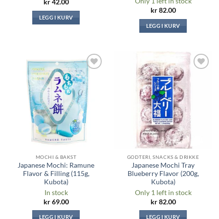
Only 1 left in stock
kr
42.00
kr
82.00
LEGG I KURV
LEGG I KURV
Legg til i
Legg til i
ønskeliste
ønskeliste
MOCHI & BAKST
GODTERI, SNACKS & DRIKKE
Japanese Mochi: Ramune
Japanese Mochi Tray
Flavor & Filling (115g,
Blueberry Flavor (200g,
Kubota)
Kubota)
In stock
Only 1 left in stock
kr
69.00
kr
82.00
LEGG I KURV
LEGG I KURV