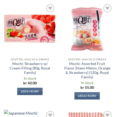
Legg til i
Legg til i
ønskeliste
ønskeliste
GODTERI, SNACKS & DRIKKE
GODTERI, SNACKS & DRIKKE
Mochi: Strawberry w/
Mochi: Assorted Fruit
Cream Filling (80g, Royal
Flavor [Hami Melon, Orange
Family)
& Strawberry] (120g, Royal
Family)
In stock
In stock
kr
42.00
kr
55.00
LEGG I KURV
LEGG I KURV