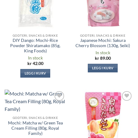
GODTERI, SNACKS & DRIKKE
GODTERI, SNACKS & DRIKKE
DIY Dango: Mochi-Rice
Japanese Mochi: Sakura
Powder Shiratamako (85g,
Cherry Blossom (130g, Seiki)
King Foods)
In stock
In stock
kr
89.00
kr
42.00
LEGG I KURV
LEGG I KURV
Legg til i
Legg til i
ønskeliste
ønskeliste
GODTERI, SNACKS & DRIKKE
Mochi: Matcha w/ Green Tea
Cream Filling (80g, Royal
Family)