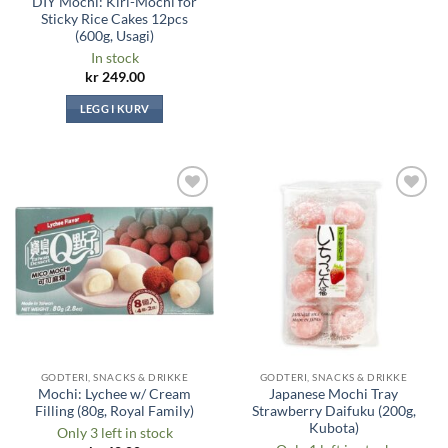
DIY Mochi: Kiri-Mochi for
Sticky Rice Cakes 12pcs
(600g, Usagi)
In stock
kr
249.00
LEGG I KURV
Legg til i
Legg til i
ønskeliste
ønskeliste
GODTERI, SNACKS & DRIKKE
GODTERI, SNACKS & DRIKKE
Mochi: Lychee w/ Cream
Japanese Mochi Tray
Filling (80g, Royal Family)
Strawberry Daifuku (200g,
Kubota)
Only 3 left in stock