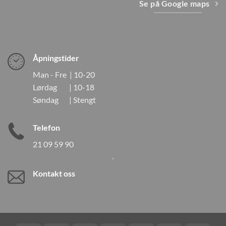
Se på Google maps
Åpningstider
Man - Fre | 10-20
Lørdag | 10-18
Søndag | Stengt
Telefon
21 09 59 90
Kontakt oss