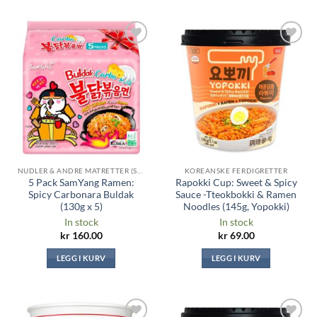
Legg til i
Legg til i
ønskeliste
ønskeliste
NUDLER & ANDRE MATRETTER (SAMYANG, RAMYEON, TOPOKKI ...)
KOREANSKE FERDIGRETTER
5 Pack SamYang Ramen:
Rapokki Cup: Sweet & Spicy
Spicy Carbonara Buldak
Sauce -Tteokbokki & Ramen
(130g x 5)
Noodles (145g, Yopokki)
In stock
In stock
kr
160.00
kr
69.00
LEGG I KURV
LEGG I KURV