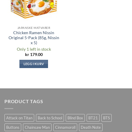
JAPANSKE MATVARER
Chicken Ramen Nissin
Original 5-Pack (85g, Nissin
x 5)
Only 1 left in stock
kr
179.00
LEGG I KURV
PRODUCT TAGS
Attack on Titan
Back to School
Blind Box
BT21
BTS
Buttons
Chainsaw Man
Cinnamoroll
Death Note