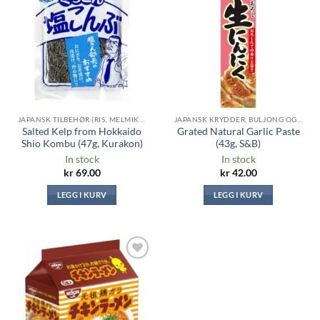
Legg til i
Legg til i
ønskeliste
ønskeliste
JAPANSK TILBEHØR (RIS, MELMIKS, TANG ...)
JAPANSK KRYDDER, BULJONG OG SAUSER
Salted Kelp from Hokkaido
Grated Natural Garlic Paste
Shio Kombu (47g, Kurakon)
(43g, S&B)
In stock
In stock
kr
69.00
kr
42.00
LEGG I KURV
LEGG I KURV
Legg til i
ønskeliste