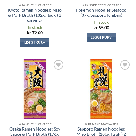
JAPANSKE MATVARER
JAPANSKE FERDIGRETTER
Kyoto Ramen Noodles: Miso
Pokemon Noodles Seafood
& Pork Broth (182g, Itsuki) 2
(37g, Sapporo Ichiban)
servings
In stock
In stock
kr
55.00
kr
72.00
LEGG I KURV
LEGG I KURV
Legg til i
Legg til i
ønskeliste
ønskeliste
JAPANSKE MATVARER
JAPANSKE MATVARER
Osaka Ramen Noodles: Soy
Sapporo Ramen Noodles:
Sauce & Pork Broth (176g,
Miso Broth (186g, Itsuki) 2