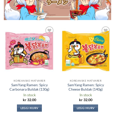
Legg til i
Legg til i
ønskeliste
ønskeliste
KOREANSKE MATVARER
KOREANSKE MATVARER
SamYang Ramen: Spicy
SamYang Ramen: Spicy
Carbonara Buldak (130g)
Cheese Buldak (140g)
In stock
In stock
kr
32.00
kr
32.00
LEGG I KURV
LEGG I KURV