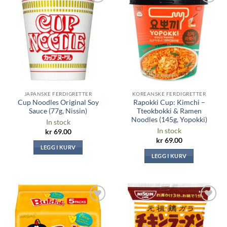
Legg til i
Legg til i
ønskeliste
ønskeliste
JAPANSKE FERDIGRETTER
KOREANSKE FERDIGRETTER
Cup Noodles Original Soy
Rapokki Cup: Kimchi –
Sauce (77g, Nissin)
Tteokbokki & Ramen
Noodles (145g, Yopokki)
In stock
In stock
kr
69.00
kr
69.00
LEGG I KURV
LEGG I KURV
Legg til i
Legg til i
ønskeliste
ønskeliste