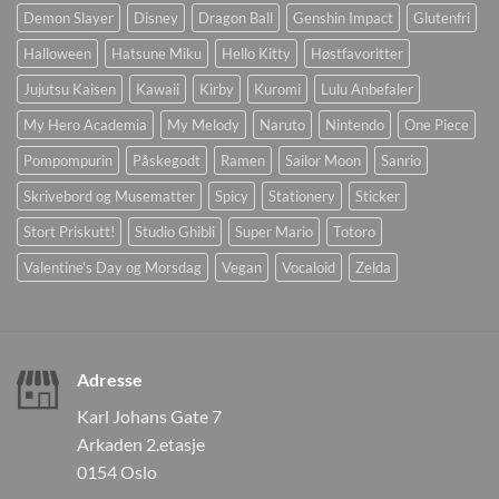
Demon Slayer
Disney
Dragon Ball
Genshin Impact
Glutenfri
Halloween
Hatsune Miku
Hello Kitty
Høstfavoritter
Jujutsu Kaisen
Kawaii
Kirby
Kuromi
Lulu Anbefaler
My Hero Academia
My Melody
Naruto
Nintendo
One Piece
Pompompurin
Påskegodt
Ramen
Sailor Moon
Sanrio
Skrivebord og Musematter
Spicy
Stationery
Sticker
Stort Priskutt!
Studio Ghibli
Super Mario
Totoro
Valentine's Day og Morsdag
Vegan
Vocaloid
Zelda
Adresse
Karl Johans Gate 7
Arkaden 2.etasje
0154 Oslo