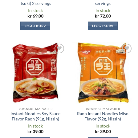
Itsuki) 2 servings
servings
In stock
In stock
kr
69.00
kr
72.00
LEGG I KURV
LEGG I KURV
Legg til i
Legg til i
ønskeliste
ønskeliste
JAPANSKE MATVARER
JAPANSKE MATVARER
Instant Noodles Soy Sauce
Raoh Instant Noodles Miso
Flavor Raoh (91g, Nissin)
Flavor (92g, Nissin)
In stock
In stock
kr
39.00
kr
39.00