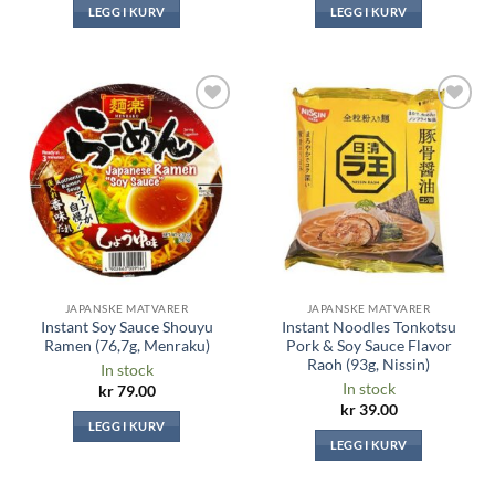
LEGG I KURV
LEGG I KURV
Legg til i
Legg til i
ønskeliste
ønskeliste
JAPANSKE MATVARER
JAPANSKE MATVARER
Instant Soy Sauce Shouyu
Instant Noodles Tonkotsu
Ramen (76,7g, Menraku)
Pork & Soy Sauce Flavor
Raoh (93g, Nissin)
In stock
In stock
kr
79.00
kr
39.00
LEGG I KURV
LEGG I KURV