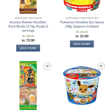
JAPANSKE MATVARER
JAPANSKE FERDIGRETTER
Kyushu Ramen Noodles:
Pokemon Noodles Soy Sauce
Pork Broth (174g, Itsuki) 2
(38g, Sapporo Ichiban)
servings
In stock
In stock
kr
55.00
kr
72.00
LEGG I KURV
LEGG I KURV
Legg til i
Legg til i
ønskeliste
ønskeliste