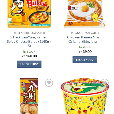
KOREANSKE MATVARER
JAPANSKE MATVARER
5 Pack SamYang Ramen:
Chicken Ramen Nissin
Spicy Cheese Buldak (140g x
Original (85g, Nissin)
5)
In stock
In stock
kr
39.00
kr
160.00
LEGG I KURV
LEGG I KURV
Legg til i
Legg til i
ønskeliste
ønskeliste