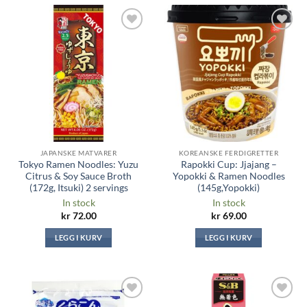
Legg til i
Legg til i
ønskeliste
ønskeliste
JAPANSKE MATVARER
KOREANSKE FERDIGRETTER
Tokyo Ramen Noodles: Yuzu
Rapokki Cup: Jjajang –
Citrus & Soy Sauce Broth
Yopokki & Ramen Noodles
(172g, Itsuki) 2 servings
(145g,Yopokki)
In stock
In stock
kr
72.00
kr
69.00
LEGG I KURV
LEGG I KURV