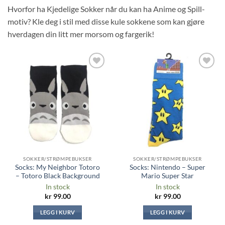
Hvorfor ha Kjedelige Sokker når du kan ha Anime og Spill-
motiv? Kle deg i stil med disse kule sokkene som kan gjøre
hverdagen din litt mer morsom og fargerik!
Legg til i
Legg til i
ønskeliste
ønskeliste
SOKKER/STRØMPEBUKSER
SOKKER/STRØMPEBUKSER
Socks: My Neighbor Totoro
Socks: Nintendo – Super
– Totoro Black Background
Mario Super Star
In stock
In stock
kr
99.00
kr
99.00
LEGG I KURV
LEGG I KURV