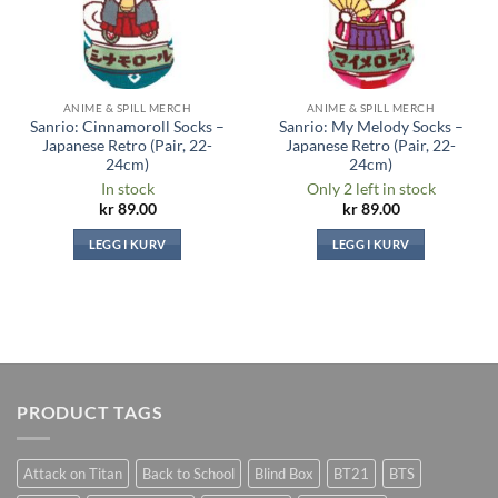
ANIME & SPILL MERCH
ANIME & SPILL MERCH
Sanrio: Cinnamoroll Socks –
Sanrio: My Melody Socks –
Japanese Retro (Pair, 22-
Japanese Retro (Pair, 22-
24cm)
24cm)
In stock
Only 2 left in stock
kr
89.00
kr
89.00
LEGG I KURV
LEGG I KURV
PRODUCT TAGS
Attack on Titan
Back to School
Blind Box
BT21
BTS