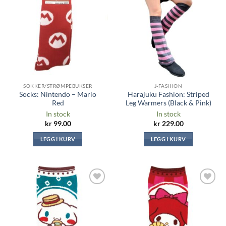
Legg til i
Legg til i
ønskeliste
ønskeliste
SOKKER/STRØMPEBUKSER
J-FASHION
Socks: Nintendo – Mario
Harajuku Fashion: Striped
Red
Leg Warmers (Black & Pink)
In stock
In stock
kr
99.00
kr
229.00
LEGG I KURV
LEGG I KURV
Legg til i
Legg til i
ønskeliste
ønskeliste