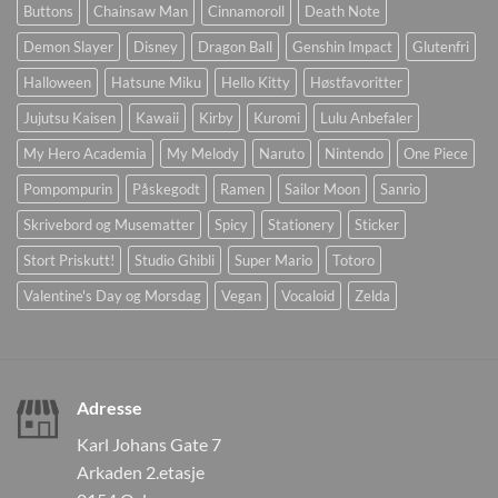
Buttons
Chainsaw Man
Cinnamoroll
Death Note
Demon Slayer
Disney
Dragon Ball
Genshin Impact
Glutenfri
Halloween
Hatsune Miku
Hello Kitty
Høstfavoritter
Jujutsu Kaisen
Kawaii
Kirby
Kuromi
Lulu Anbefaler
My Hero Academia
My Melody
Naruto
Nintendo
One Piece
Pompompurin
Påskegodt
Ramen
Sailor Moon
Sanrio
Skrivebord og Musematter
Spicy
Stationery
Sticker
Stort Priskutt!
Studio Ghibli
Super Mario
Totoro
Valentine's Day og Morsdag
Vegan
Vocaloid
Zelda
Adresse
Karl Johans Gate 7
Arkaden 2.etasje