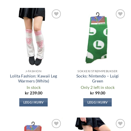
Legg til i
Legg til i
ønskeliste
ønskeliste
J-FASHION
SOKKER/STRØMPEBUKSER
Lolita Fashion: Kawaii Leg
Socks: Nintendo – Luigi
Warmers (White)
Green
In stock
Only 2 left in stock
kr
239.00
kr
99.00
LEGG I KURV
LEGG I KURV