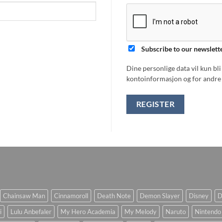
Subscribe to our newslett
Dine personlige data vil kun bl
kontoinformasjon og for andre 
REGISTER
Chainsaw Man
Cinnamoroll
Death Note
Demon Slayer
Disney
D
i
Lulu Anbefaler
My Hero Academia
My Melody
Naruto
Nintendo