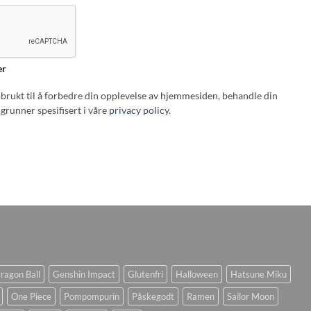
er
i brukt til å forbedre din opplevelse av hjemmesiden, behandle din
grunner spesifisert i våre
privacy policy
.
ragon Ball
Genshin Impact
Glutenfri
Halloween
Hatsune Miku
One Piece
Pompompurin
Påskegodt
Ramen
Sailor Moon