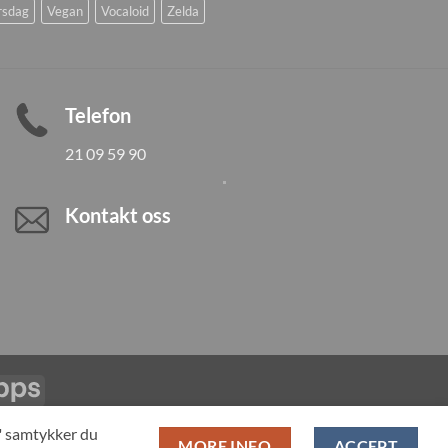
rsdag
Vegan
Vocaloid
Zelda
Telefon
21 09 59 90
Kontakt oss
Vipps
LL PRODUCTS
T" samtykker du
MORE INFO
ACCEPT