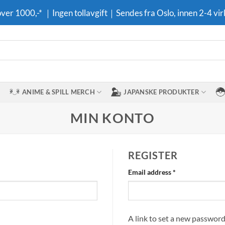
 over 1000,-* ｜Ingen tollavgift｜Sendes fra Oslo, innen 2-4 vir
ANIME & SPILL MERCH
JAPANSKE PRODUKTER
MIN KONTO
REGISTER
Required
Email address
*
A link to set a new password