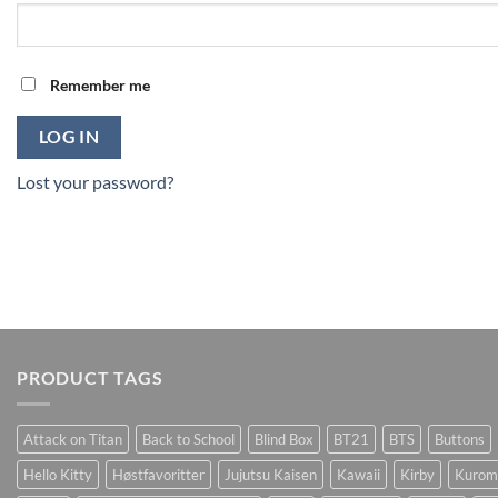
Remember me
LOG IN
Lost your password?
PRODUCT TAGS
Attack on Titan
Back to School
Blind Box
BT21
BTS
Buttons
Hello Kitty
Høstfavoritter
Jujutsu Kaisen
Kawaii
Kirby
Kurom