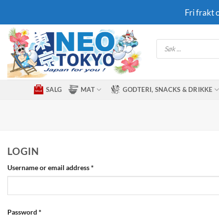
Skip
Fri frakt
to
content
Products
search
SALG
MAT
GODTERI, SNACKS & DRIKKE
LOGIN
Required
Username or email address
*
Required
Password
*