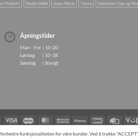
rt Priskutt!
Studio Ghibli
Super Mario
Totoro
Valentine's Day og Mo
Åpningstider
Man - Fre | 10-20
Lørdag | 10-18
Søndag | Stengt
Visa
Visa
Maestro
MasterCard
MasterCard
Klarna
DanKort
Credit
Electron
2
Card
LINGER
KONTAKT OSS
OM OSS
SPESIALBESTILLING
MIN KONTO
A
og forbedre funksjonaliteten for våre kunder. Ved å trykke "ACCEP