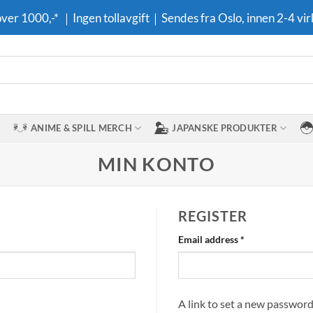
 over 1000,-* ｜Ingen tollavgift｜Sendes fra Oslo, innen 2-4 vir
ANIME & SPILL MERCH
JAPANSKE PRODUKTER
MIN KONTO
REGISTER
Required
Email address
*
A link to set a new password