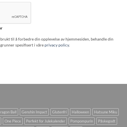
er
i brukt til å forbedre din opplevelse av hjemmesiden, behandle din
grunner spesifisert i våre
privacy policy
.
ragon Ball
Genshin Impact
Glutenfri
Halloween
Hatsune Miku
One Piece
Perfekt for Julekalender
Pompompurin
Påskegodt