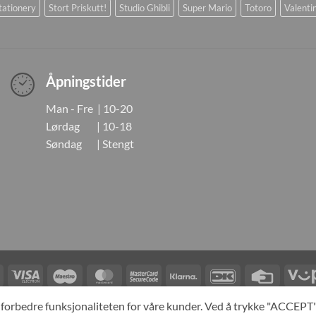
tationery
Stort Priskutt!
Studio Ghibli
Super Mario
Totoro
Valenti
Åpningstider
Man - Fre | 10-20
Lørdag | 10-18
Søndag | Stengt
Visa
Visa
Maestro
MasterCard
MasterCard
Klarna
DanKort
Credit
Electron
2
Card
LINGER
KONTAKT OSS
OM OSS
SPESIALBESTILLING
MIN KONTO
A
og forbedre funksjonaliteten for våre kunder. Ved å trykke "ACCEP