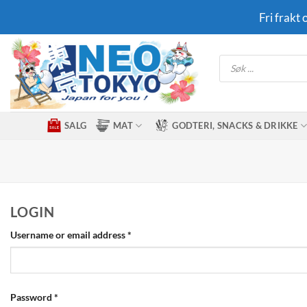
Skip
Fri frakt
to
content
Products
search
SALG
MAT
GODTERI, SNACKS & DRIKKE
LOGIN
Required
Username or email address
*
Required
Password
*