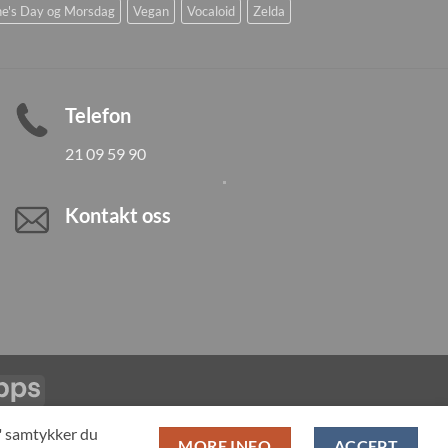
ne's Day og Morsdag
Vegan
Vocaloid
Zelda
Telefon
21 09 59 90
Kontakt oss
Vipps
LL PRODUCTS
T" samtykker du
MORE INFO
ACCEPT