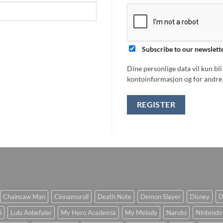
Subscribe to our newslett
Dine personlige data vil kun bl
kontoinformasjon og for andre 
REGISTER
Chainsaw Man
Cinnamoroll
Death Note
Demon Slayer
Disney
D
i
Lulu Anbefaler
My Hero Academia
My Melody
Naruto
Nintendo