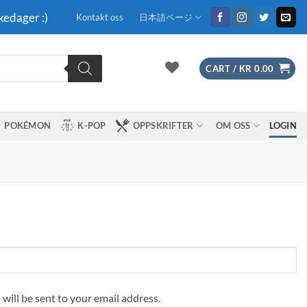
kedager :)
Kontakt oss
日本語ページ
CART /
KR
0.00
POKÉMON
K-POP
OPPSKRIFTER
OM OSS
LOGIN
 will be sent to your email address.