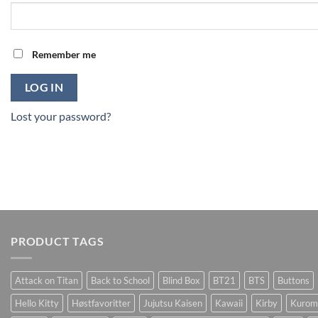
Remember me
LOG IN
Lost your password?
PRODUCT TAGS
Attack on Titan
Back to School
Blind Box
BT21
BTS
Buttons
Hello Kitty
Høstfavoritter
Jujutsu Kaisen
Kawaii
Kirby
Kurom