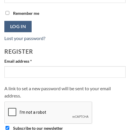
Remember me
LOG IN
Lost your password?
REGISTER
Required
Email address
*
A link to set a new password will be sent to your email
address.
Subscribe to our newsletter