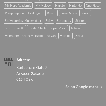
My Hero Academia
My Melody
Naruto
Nintendo
One Piece
Pompompurin
Påskegodt
Ramen
Sailor Moon
Sanrio
Skrivebord og Musematter
Spicy
Stationery
Sticker
Stort Priskutt!
Studio Ghibli
Super Mario
Totoro
Valentine's Day og Morsdag
Vegan
Vocaloid
Zelda
Adresse
Karl Johans Gate 7
Arkaden 2.etasje
0154 Oslo
Se på Google maps