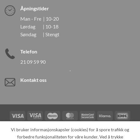
Åpningstider
Man - Fre | 10-20
Lørdag | 10-18
Søndag | Stengt
Telefon
21 09 59 90
Kontakt oss
Visa
Visa
Maestro
MasterCard
MasterCard
Klarna
DanK
Electron
2
Credit
Vipps
Vi bruker informasjonskapsler (cookies) for å spore trafikk og
Card
forbedre funksjonaliteten for våre kunder. Ved å trykke
TILBAKEKALLINGER
KONTAKT OSS
OM OSS