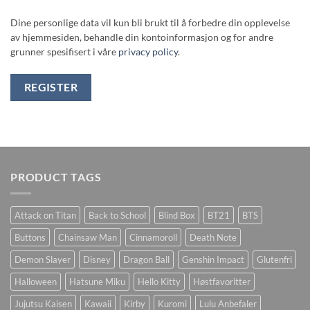
Dine personlige data vil kun bli brukt til å forbedre din opplevelse
av hjemmesiden, behandle din kontoinformasjon og for andre
grunner spesifisert i våre
privacy policy
.
REGISTER
PRODUCT TAGS
Attack on Titan
Back to School
Blind Box
BT21
BTS
Buttons
Chainsaw Man
Cinnamoroll
Death Note
Demon Slayer
Disney
Dragon Ball
Genshin Impact
Glutenfri
Halloween
Hatsune Miku
Hello Kitty
Høstfavoritter
Jujutsu Kaisen
Kawaii
Kirby
Kuromi
Lulu Anbefaler