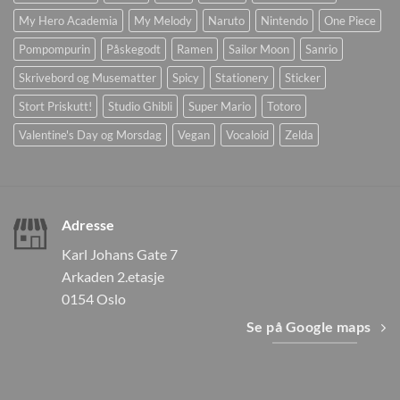
My Hero Academia
My Melody
Naruto
Nintendo
One Piece
Pompompurin
Påskegodt
Ramen
Sailor Moon
Sanrio
Skrivebord og Musematter
Spicy
Stationery
Sticker
Stort Priskutt!
Studio Ghibli
Super Mario
Totoro
Valentine's Day og Morsdag
Vegan
Vocaloid
Zelda
Adresse
Karl Johans Gate 7
Arkaden 2.etasje
0154 Oslo
Se på Google maps