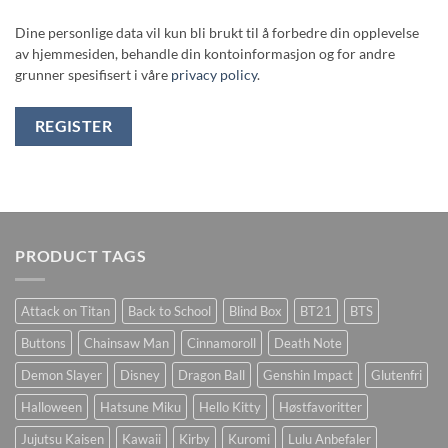
Dine personlige data vil kun bli brukt til å forbedre din opplevelse
av hjemmesiden, behandle din kontoinformasjon og for andre
grunner spesifisert i våre
privacy policy
.
REGISTER
PRODUCT TAGS
Attack on Titan
Back to School
Blind Box
BT21
BTS
Buttons
Chainsaw Man
Cinnamoroll
Death Note
Demon Slayer
Disney
Dragon Ball
Genshin Impact
Glutenfri
Halloween
Hatsune Miku
Hello Kitty
Høstfavoritter
Jujutsu Kaisen
Kawaii
Kirby
Kuromi
Lulu Anbefaler