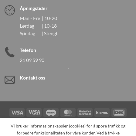
Åpningstider
Man - Fre | 10-20
Lørdag | 10-18
Søndag | Stengt
Telefon
21 09 59 90
Kontakt oss
Visa
Visa
Maestro
MasterCard
MasterCard
Klarna
DanK
Electron
2
Credit
Vipps
Vi bruker informasjonskapsler (cookies) for å spore trafikk og
Card
forbedre funksjonaliteten for våre kunder. Ved å trykke
TILBAKEKALLINGER
KONTAKT OSS
OM OSS