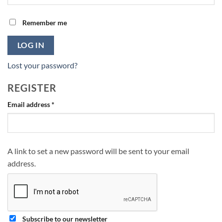
Remember me
LOG IN
Lost your password?
REGISTER
Required
Email address
*
A link to set a new password will be sent to your email
address.
Subscribe to our newsletter