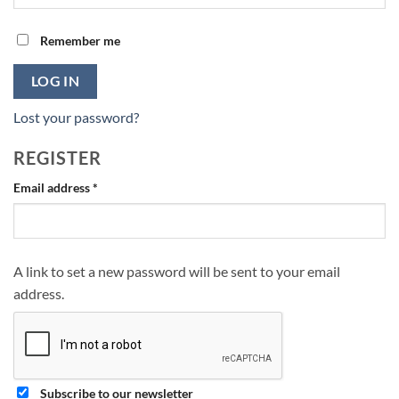
Remember me
LOG IN
Lost your password?
REGISTER
Required
Email address
*
A link to set a new password will be sent to your email
address.
Subscribe to our newsletter