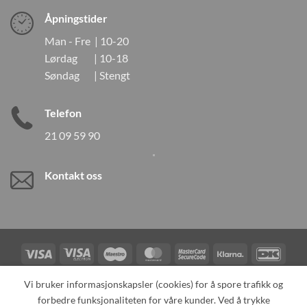
Åpningstider
Man - Fre | 10-20
Lørdag | 10-18
Søndag | Stengt
Telefon
21 09 59 90
Kontakt oss
Visa
Visa
Maestro
MasterCard
MasterCard
Klarna
DanK
Electron
2
Credit
Vipps
Vi bruker informasjonskapsler (cookies) for å spore trafikk og
Card
forbedre funksjonaliteten for våre kunder. Ved å trykke
TILBAKEKALLINGER
KONTAKT OSS
OM OSS