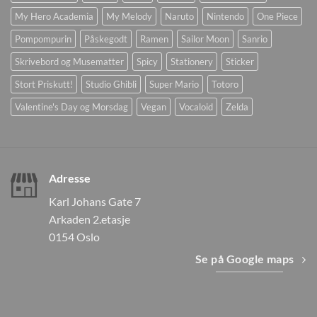
My Hero Academia
My Melody
Naruto
Nintendo
One Piece
Pompompurin
Påskegodt
Ramen
Sailor Moon
Sanrio
Skrivebord og Musematter
Spicy
Stationery
Sticker
Stort Priskutt!
Studio Ghibli
Super Mario
Totoro
Valentine's Day og Morsdag
Vegan
Vocaloid
Zelda
Adresse
Karl Johans Gate 7
Arkaden 2.etasje
0154 Oslo
Se på Google maps