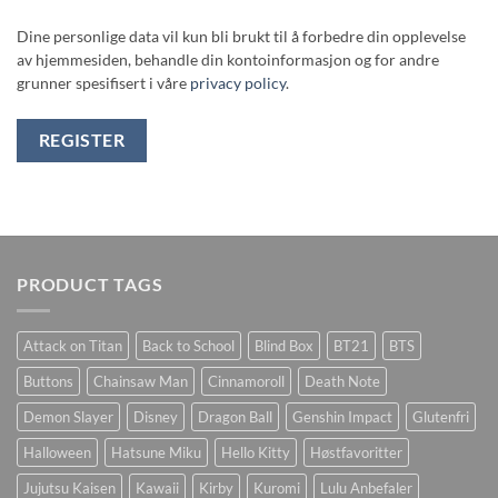
Dine personlige data vil kun bli brukt til å forbedre din opplevelse
av hjemmesiden, behandle din kontoinformasjon og for andre
grunner spesifisert i våre
privacy policy
.
REGISTER
PRODUCT TAGS
Attack on Titan
Back to School
Blind Box
BT21
BTS
Buttons
Chainsaw Man
Cinnamoroll
Death Note
Demon Slayer
Disney
Dragon Ball
Genshin Impact
Glutenfri
Halloween
Hatsune Miku
Hello Kitty
Høstfavoritter
Jujutsu Kaisen
Kawaii
Kirby
Kuromi
Lulu Anbefaler