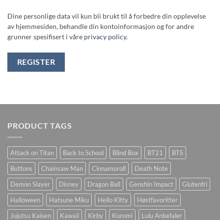
Dine personlige data vil kun bli brukt til å forbedre din opplevelse
av hjemmesiden, behandle din kontoinformasjon og for andre
grunner spesifisert i våre
privacy policy
.
REGISTER
PRODUCT TAGS
Attack on Titan
Back to School
Blind Box
BT21
BTS
Buttons
Chainsaw Man
Cinnamoroll
Death Note
Demon Slayer
Disney
Dragon Ball
Genshin Impact
Glutenfri
Halloween
Hatsune Miku
Hello Kitty
Høstfavoritter
Jujutsu Kaisen
Kawaii
Kirby
Kuromi
Lulu Anbefaler