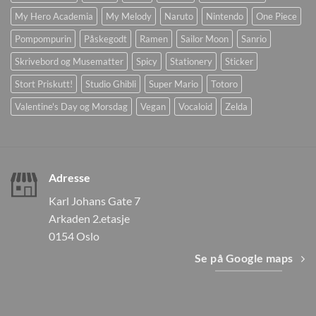
My Hero Academia
My Melody
Naruto
Nintendo
One Piece
Pompompurin
Påskegodt
Ramen
Sailor Moon
Sanrio
Skrivebord og Musematter
Spicy
Stationery
Sticker
Stort Priskutt!
Studio Ghibli
Super Mario
Totoro
Valentine's Day og Morsdag
Vegan
Vocaloid
Zelda
Adresse
Karl Johans Gate 7
Arkaden 2.etasje
0154 Oslo
Se på Google maps