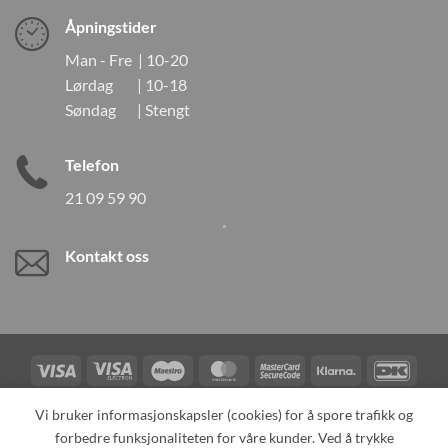
Åpningstider
Man - Fre | 10-20
Lørdag | 10-18
Søndag | Stengt
Telefon
21 09 59 90
Kontakt oss
Visa
Visa
Maestro
MasterCard
MasterCard
Klarna
DanK
Electron
2
Credit
Vipps
Vi bruker informasjonskapsler (cookies) for å spore trafikk og
Card
forbedre funksjonaliteten for våre kunder. Ved å trykke
TILBAKEKALLINGER
KONTAKT OSS
OM OSS