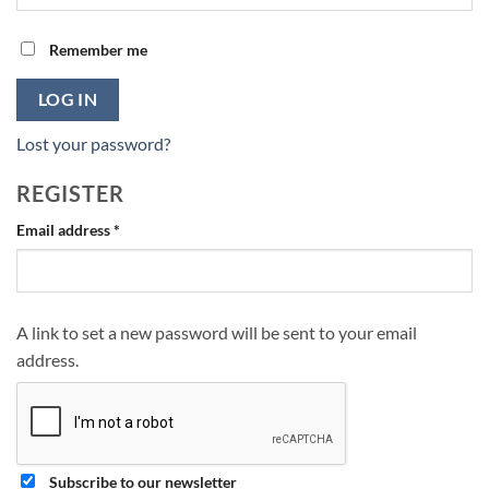
Remember me
LOG IN
Lost your password?
REGISTER
Required
Email address
*
A link to set a new password will be sent to your email
address.
Subscribe to our newsletter