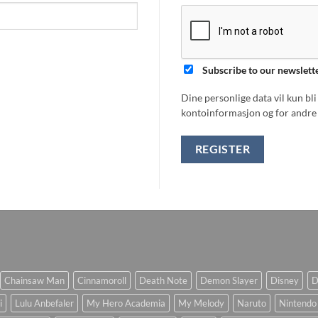
Subscribe to our newslett
Dine personlige data vil kun bl
kontoinformasjon og for andre 
REGISTER
Chainsaw Man
Cinnamoroll
Death Note
Demon Slayer
Disney
D
i
Lulu Anbefaler
My Hero Academia
My Melody
Naruto
Nintendo