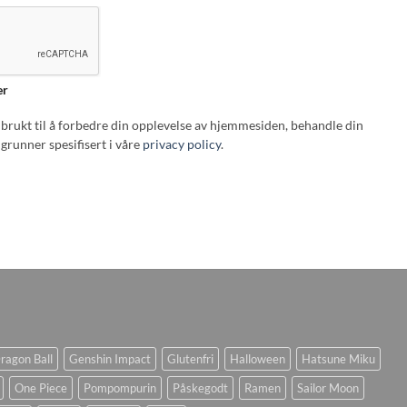
er
i brukt til å forbedre din opplevelse av hjemmesiden, behandle din
grunner spesifisert i våre
privacy policy
.
ragon Ball
Genshin Impact
Glutenfri
Halloween
Hatsune Miku
One Piece
Pompompurin
Påskegodt
Ramen
Sailor Moon