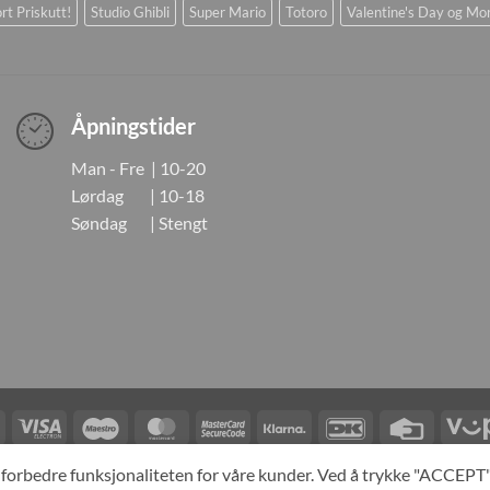
rt Priskutt!
Studio Ghibli
Super Mario
Totoro
Valentine's Day og Mo
Åpningstider
Man - Fre | 10-20
Lørdag | 10-18
Søndag | Stengt
Visa
Visa
Maestro
MasterCard
MasterCard
Klarna
DanKort
Credit
Electron
2
Card
LINGER
KONTAKT OSS
OM OSS
SPESIALBESTILLING
MIN KONTO
A
og forbedre funksjonaliteten for våre kunder. Ved å trykke "ACCEP