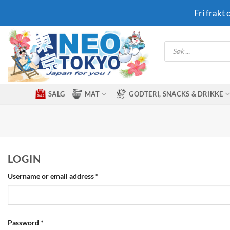
Skip
Fri frakt
to
content
Products
search
SALG
MAT
GODTERI, SNACKS & DRIKKE
LOGIN
Required
Username or email address
*
Required
Password
*