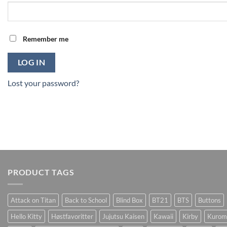
Remember me
LOG IN
Lost your password?
PRODUCT TAGS
Attack on Titan
Back to School
Blind Box
BT21
BTS
Buttons
Hello Kitty
Høstfavoritter
Jujutsu Kaisen
Kawaii
Kirby
Kurom