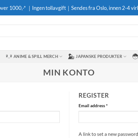
 over 1000,-* ｜Ingen tollavgift｜Sendes fra Oslo, innen 2-4 vir
ANIME & SPILL MERCH
JAPANSKE PRODUKTER
MIN KONTO
REGISTER
Required
Email address
*
A link to set a new password