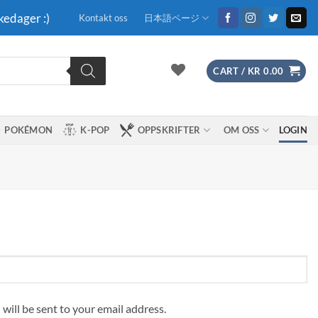
kedager :)
Kontakt oss
日本語ページ
CART /
KR
0.00
POKÉMON
K-POP
OPPSKRIFTER
OM OSS
LOGIN
 will be sent to your email address.