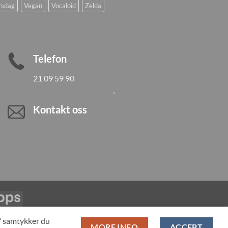
rsdag
Vegan
Vocaloid
Zelda
Telefon
21 09 59 90
Kontakt oss
Vipps
LL PRODUCTS
T" samtykker du
MORE INFO
ACCEPT