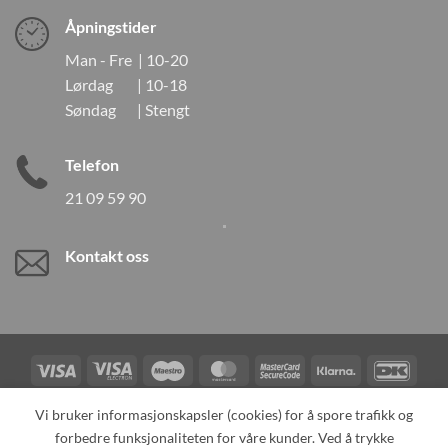
Åpningstider
Man - Fre | 10-20
Lørdag | 10-18
Søndag | Stengt
Telefon
21 09 59 90
Kontakt oss
Visa
Visa
Maestro
MasterCard
MasterCard
Klarna
DanK
Electron
2
Credit
Vipps
Vi bruker informasjonskapsler (cookies) for å spore trafikk og
Card
forbedre funksjonaliteten for våre kunder. Ved å trykke
TILBAKEKALLINGER
KONTAKT OSS
OM OSS