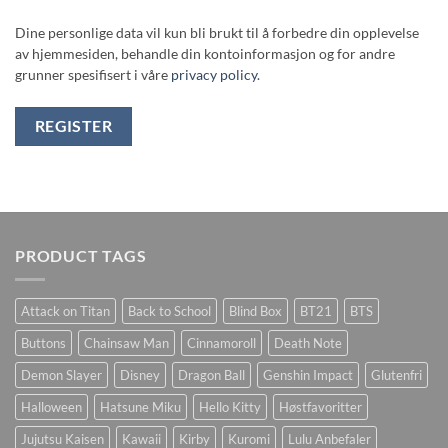
Dine personlige data vil kun bli brukt til å forbedre din opplevelse
av hjemmesiden, behandle din kontoinformasjon og for andre
grunner spesifisert i våre
privacy policy
.
REGISTER
PRODUCT TAGS
Attack on Titan
Back to School
Blind Box
BT21
BTS
Buttons
Chainsaw Man
Cinnamoroll
Death Note
Demon Slayer
Disney
Dragon Ball
Genshin Impact
Glutenfri
Halloween
Hatsune Miku
Hello Kitty
Høstfavoritter
Jujutsu Kaisen
Kawaii
Kirby
Kuromi
Lulu Anbefaler