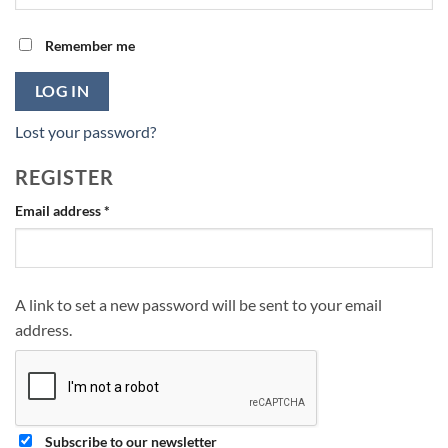
Remember me
LOG IN
Lost your password?
REGISTER
Required
Email address
*
A link to set a new password will be sent to your email
address.
Subscribe to our newsletter