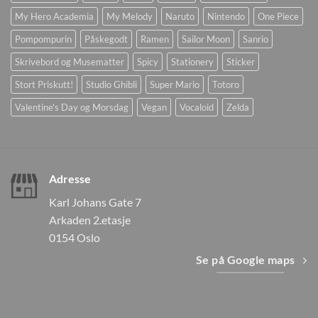
My Hero Academia
My Melody
Naruto
Nintendo
One Piece
Pompompurin
Påskegodt
Ramen
Sailor Moon
Sanrio
Skrivebord og Musematter
Spicy
Stationery
Sticker
Stort Priskutt!
Studio Ghibli
Super Mario
Totoro
Valentine's Day og Morsdag
Vegan
Vocaloid
Zelda
Adresse
Karl Johans Gate 7
Arkaden 2.etasje
0154 Oslo
Se på Google maps