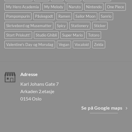
My Hero Academia
My Melody
Naruto
Nintendo
One Piece
Pompompurin
Påskegodt
Ramen
Sailor Moon
Sanrio
Skrivebord og Musematter
Spicy
Stationery
Sticker
Stort Priskutt!
Studio Ghibli
Super Mario
Totoro
Valentine's Day og Morsdag
Vegan
Vocaloid
Zelda
Adresse
Karl Johans Gate 7
Arkaden 2.etasje
0154 Oslo
Se på Google maps