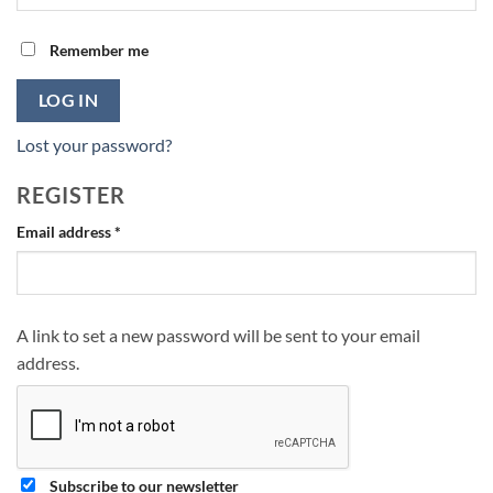
Remember me
LOG IN
Lost your password?
REGISTER
Required
Email address
*
A link to set a new password will be sent to your email
address.
Subscribe to our newsletter