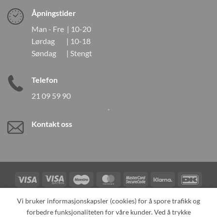
Åpningstider
Man - Fre | 10-20
Lørdag | 10-18
Søndag | Stengt
Telefon
21 09 59 90
Kontakt oss
Visa
Visa
Maestro
MasterCard
MasterCard
Klarna
DanK
Electron
2
Credit
Vipps
Vi bruker informasjonskapsler (cookies) for å spore trafikk og
Card
forbedre funksjonaliteten for våre kunder. Ved å trykke
TILBAKEKALLINGER
KONTAKT OSS
OM OSS