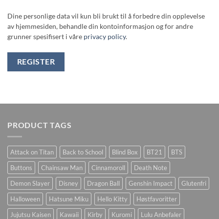
Dine personlige data vil kun bli brukt til å forbedre din opplevelse
av hjemmesiden, behandle din kontoinformasjon og for andre
grunner spesifisert i våre
privacy policy
.
REGISTER
PRODUCT TAGS
Attack on Titan
Back to School
Blind Box
BT21
BTS
Buttons
Chainsaw Man
Cinnamoroll
Death Note
Demon Slayer
Disney
Dragon Ball
Genshin Impact
Glutenfri
Halloween
Hatsune Miku
Hello Kitty
Høstfavoritter
Jujutsu Kaisen
Kawaii
Kirby
Kuromi
Lulu Anbefaler