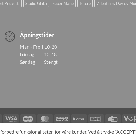
rt Priskutt!
Studio Ghibli
Super Mario
Totoro
Valentine's Day og Mo
Åpningstider
Man - Fre | 10-20
Lørdag | 10-18
Søndag | Stengt
Visa
Visa
Maestro
MasterCard
MasterCard
Klarna
DanKort
Credit
Electron
2
Card
LINGER
KONTAKT OSS
OM OSS
SPESIALBESTILLING
MIN KONTO
A
og forbedre funksjonaliteten for våre kunder. Ved å trykke "ACCEP