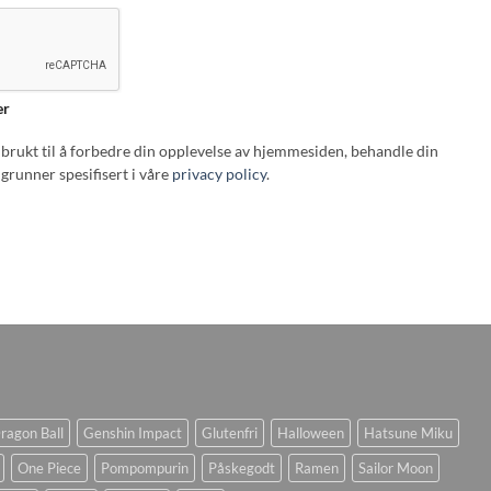
er
i brukt til å forbedre din opplevelse av hjemmesiden, behandle din
grunner spesifisert i våre
privacy policy
.
ragon Ball
Genshin Impact
Glutenfri
Halloween
Hatsune Miku
One Piece
Pompompurin
Påskegodt
Ramen
Sailor Moon