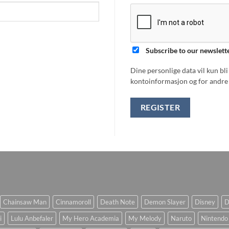
Subscribe to our newslett
Dine personlige data vil kun bl
kontoinformasjon og for andre 
REGISTER
Chainsaw Man
Cinnamoroll
Death Note
Demon Slayer
Disney
D
i
Lulu Anbefaler
My Hero Academia
My Melody
Naruto
Nintendo