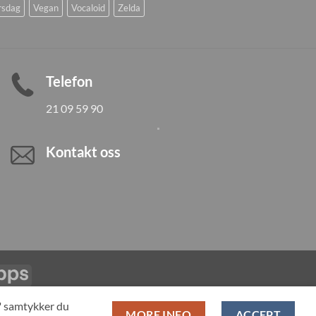
rsdag
Vegan
Vocaloid
Zelda
Telefon
21 09 59 90
Kontakt oss
Vipps
LL PRODUCTS
T" samtykker du
MORE INFO
ACCEPT