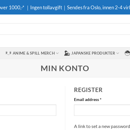
 over 1000,-* ｜Ingen tollavgift｜Sendes fra Oslo, innen 2-4 vir
ANIME & SPILL MERCH
JAPANSKE PRODUKTER
MIN KONTO
REGISTER
Required
Email address
*
A link to set a new password