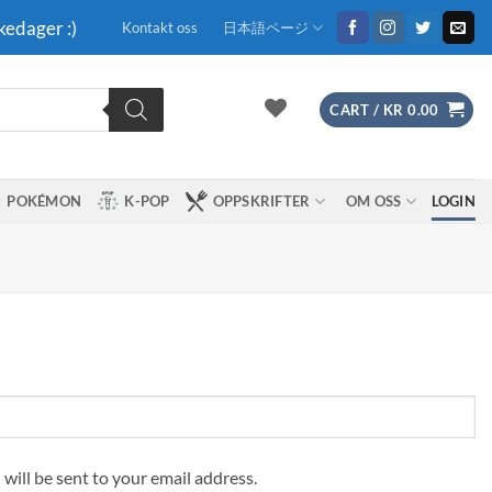
kedager :)
Kontakt oss
日本語ページ
CART /
KR
0.00
POKÉMON
K-POP
OPPSKRIFTER
OM OSS
LOGIN
 will be sent to your email address.