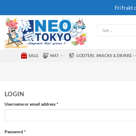
Skip
Fri frakt
to
content
Products
search
SALG
MAT
GODTERI, SNACKS & DRIKKE
LOGIN
Required
Username or email address
*
Required
Password
*