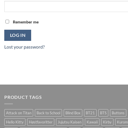
Remember me
LOG IN
Lost your password?
PRODUCT TAGS
Attack on Titan
Back to School
Blind Box
BT21
BTS
Buttons
Hello Kitty
Høstfavoritter
Jujutsu Kaisen
Kawaii
Kirby
Kurom