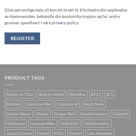
Dine personlige data vil kun bli brukt til å forbedre din opplevelse
av hjemmesiden, behandle din kontoinformasjon og for andre
grunner spesifisert i våre
privacy policy
.
REGISTER
PRODUCT TAGS
Attack on Titan
Back to School
Blind Box
BT21
BTS
Buttons
Chainsaw Man
Cinnamoroll
Death Note
Demon Slayer
Disney
Dragon Ball
Genshin Impact
Glutenfri
Halloween
Hatsune Miku
Hello Kitty
Høstfavoritter
Jujutsu Kaisen
Kawaii
Kirby
Kuromi
Lulu Anbefaler