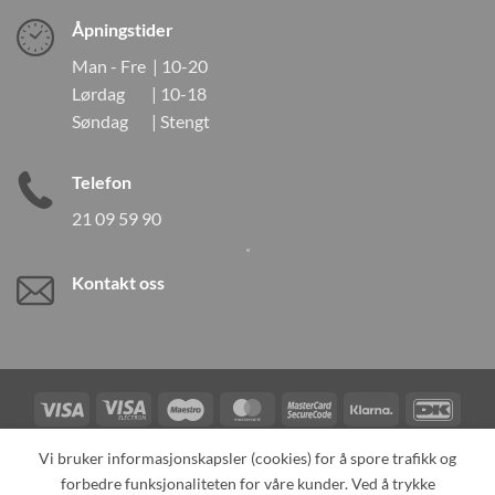
Åpningstider
Man - Fre | 10-20
Lørdag | 10-18
Søndag | Stengt
Telefon
21 09 59 90
Kontakt oss
Visa
Visa
Maestro
MasterCard
MasterCard
Klarna
DanK
Electron
2
Credit
Vipps
Vi bruker informasjonskapsler (cookies) for å spore trafikk og
Card
forbedre funksjonaliteten for våre kunder. Ved å trykke
TILBAKEKALLINGER
KONTAKT OSS
OM OSS