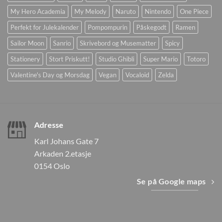
My Hero Academia
My Melody
Naruto
Nintendo
One Piece
Perfekt for Julekalender
Pompompurin
Påskegodt
Ramen
Sailor Moon
Sanrio
Skrivebord og Musematter
Spicy
Stationery
Stort Priskutt!
Studio Ghibli
Super Mario
Totoro
Valentine's Day og Morsdag
Vegan
Vocaloid
Zelda
Adresse
Karl Johans Gate 7
Arkaden 2.etasje
0154 Oslo
Se på Google maps