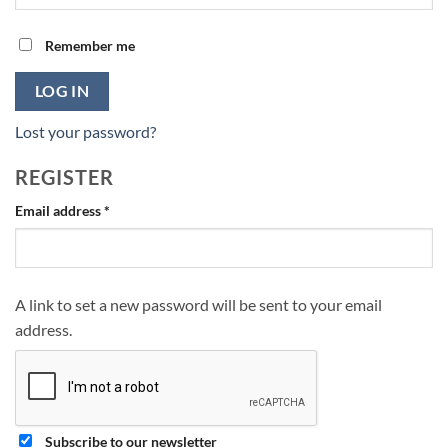
Remember me
LOG IN
Lost your password?
REGISTER
Required
Email address
*
A link to set a new password will be sent to your email
address.
Subscribe to our newsletter