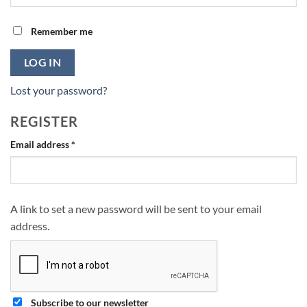
Remember me
LOG IN
Lost your password?
REGISTER
Required
Email address
*
A link to set a new password will be sent to your email
address.
Subscribe to our newsletter