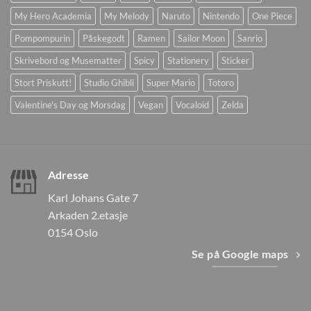
My Hero Academia
My Melody
Naruto
Nintendo
One Piece
Pompompurin
Påskegodt
Ramen
Sailor Moon
Sanrio
Skrivebord og Musematter
Spicy
Stationery
Sticker
Stort Priskutt!
Studio Ghibli
Super Mario
Totoro
Valentine's Day og Morsdag
Vegan
Vocaloid
Zelda
Adresse
Karl Johans Gate 7
Arkaden 2.etasje
0154 Oslo
Se på Google maps