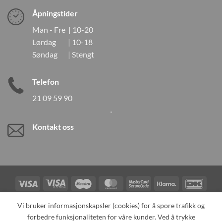
Åpningstider
Man - Fre | 10-20
Lørdag | 10-18
Søndag | Stengt
Telefon
21 09 59 90
Kontakt oss
Visa
Visa
Maestro
MasterCard
MasterCard
Klarna
DanK
Electron
2
Credit
Vipps
Vi bruker informasjonskapsler (cookies) for å spore trafikk og
Card
forbedre funksjonaliteten for våre kunder. Ved å trykke
TILBAKEKALLINGER
KONTAKT OSS
OM OSS