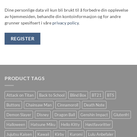
Dine personlige data vil kun bli brukt til å forbedre din opplevelse
av hjemmesiden, behandle din kontoinformasjon og for andre
grunner spesifisert i våre
privacy policy
.
REGISTER
PRODUCT TAGS
Attack on Titan
Back to School
Blind Box
BT21
BTS
Buttons
Chainsaw Man
Cinnamoroll
Death Note
Demon Slayer
Disney
Dragon Ball
Genshin Impact
Glutenfri
Halloween
Hatsune Miku
Hello Kitty
Høstfavoritter
Jujutsu Kaisen
Kawaii
Kirby
Kuromi
Lulu Anbefaler