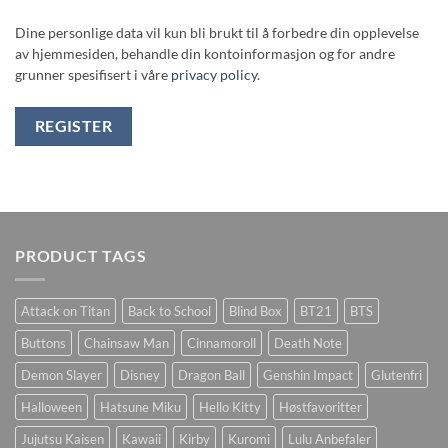
Dine personlige data vil kun bli brukt til å forbedre din opplevelse
av hjemmesiden, behandle din kontoinformasjon og for andre
grunner spesifisert i våre
privacy policy
.
REGISTER
PRODUCT TAGS
Attack on Titan
Back to School
Blind Box
BT21
BTS
Buttons
Chainsaw Man
Cinnamoroll
Death Note
Demon Slayer
Disney
Dragon Ball
Genshin Impact
Glutenfri
Halloween
Hatsune Miku
Hello Kitty
Høstfavoritter
Jujutsu Kaisen
Kawaii
Kirby
Kuromi
Lulu Anbefaler