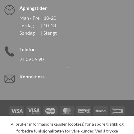
Åpningstider
Man - Fre | 10-20
Lørdag | 10-18
Søndag | Stengt
Telefon
21 09 59 90
Kontakt oss
Visa
Visa
Maestro
MasterCard
MasterCard
Klarna
DanK
Electron
2
Credit
Vipps
Vi bruker informasjonskapsler (cookies) for å spore trafikk og
Card
forbedre funksjonaliteten for våre kunder. Ved å trykke
TILBAKEKALLINGER
KONTAKT OSS
OM OSS