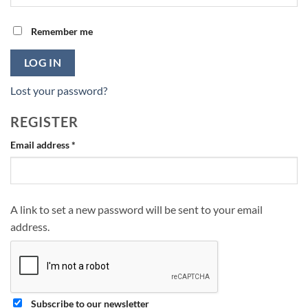
Remember me
LOG IN
Lost your password?
REGISTER
Required
Email address
*
A link to set a new password will be sent to your email
address.
Subscribe to our newsletter