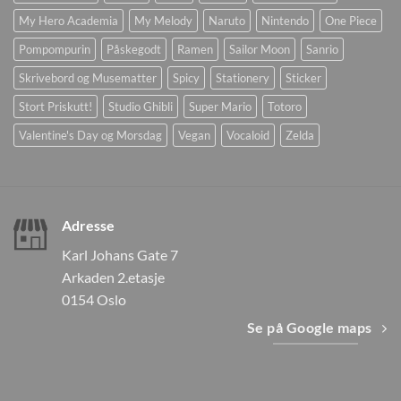
My Hero Academia
My Melody
Naruto
Nintendo
One Piece
Pompompurin
Påskegodt
Ramen
Sailor Moon
Sanrio
Skrivebord og Musematter
Spicy
Stationery
Sticker
Stort Priskutt!
Studio Ghibli
Super Mario
Totoro
Valentine's Day og Morsdag
Vegan
Vocaloid
Zelda
Adresse
Karl Johans Gate 7
Arkaden 2.etasje
0154 Oslo
Se på Google maps