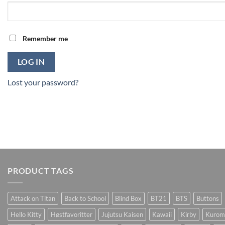
Remember me
LOG IN
Lost your password?
PRODUCT TAGS
Attack on Titan
Back to School
Blind Box
BT21
BTS
Buttons
Hello Kitty
Høstfavoritter
Jujutsu Kaisen
Kawaii
Kirby
Kurom