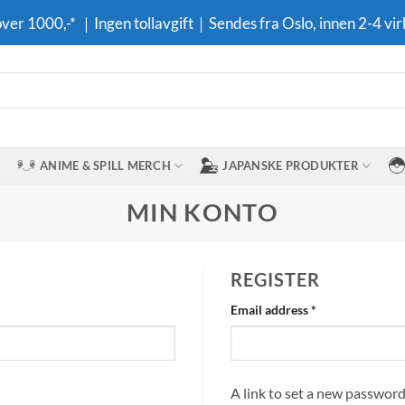
 over 1000,-* ｜Ingen tollavgift｜Sendes fra Oslo, innen 2-4 vir
ANIME & SPILL MERCH
JAPANSKE PRODUKTER
MIN KONTO
REGISTER
Required
Email address
*
A link to set a new password