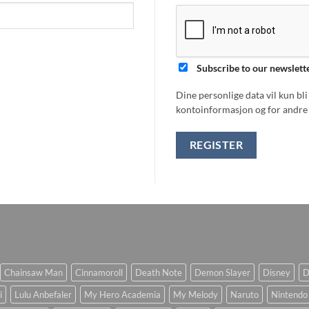
Subscribe to our newslett
Dine personlige data vil kun bl
kontoinformasjon og for andre 
REGISTER
Chainsaw Man
Cinnamoroll
Death Note
Demon Slayer
Disney
D
i
Lulu Anbefaler
My Hero Academia
My Melody
Naruto
Nintendo