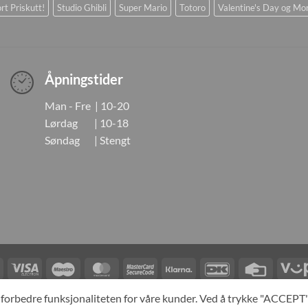
rt Priskutt!
Studio Ghibli
Super Mario
Totoro
Valentine's Day og Mo
Åpningstider
Man - Fre | 10-20
Lørdag | 10-18
Søndag | Stengt
Visa
Visa
Maestro
MasterCard
MasterCard
Klarna
DanKort
Credit
Electron
2
Card
LINGER
KONTAKT OSS
OM OSS
SPESIALBESTILLING
MIN KONTO
A
og forbedre funksjonaliteten for våre kunder. Ved å trykke "ACCEP