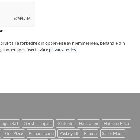
er
i brukt til å forbedre din opplevelse av hjemmesiden, behandle din
grunner spesifisert i våre
privacy policy
.
ragon Ball
Genshin Impact
Glutenfri
Halloween
Hatsune Miku
One Piece
Pompompurin
Påskegodt
Ramen
Sailor Moon