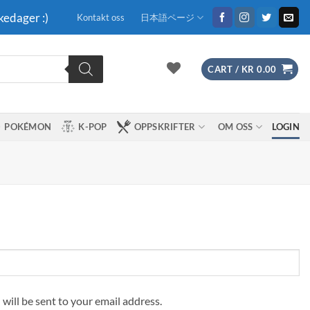
kedager :)
Kontakt oss
日本語ページ
CART /
KR
0.00
POKÉMON
K-POP
OPPSKRIFTER
OM OSS
LOGIN
 will be sent to your email address.