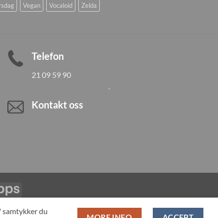
rsdag
Vegan
Vocaloid
Zelda
Telefon
21 09 59 90
Kontakt oss
Vipps
LL PRODUCTS
T" samtykker du
MORE INFO
ACCEPT