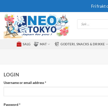
Skip
Fri frakt
to
content
Products
search
SALG
MAT
GODTERI, SNACKS & DRIKKE
LOGIN
Required
Username or email address
*
Required
Password
*