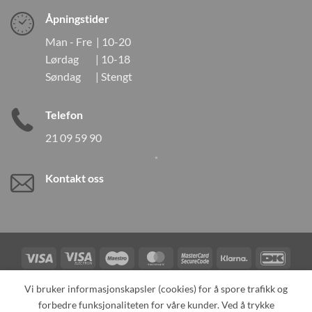
Åpningstider
Man - Fre | 10-20
Lørdag | 10-18
Søndag | Stengt
Telefon
21 09 59 90
Kontakt oss
Visa
Visa
Maestro
MasterCard
MasterCard
Klarna
DanK
Electron
2
Credit
Vipps
Vi bruker informasjonskapsler (cookies) for å spore trafikk og
Card
forbedre funksjonaliteten for våre kunder. Ved å trykke
TILBAKEKALLINGER
KONTAKT OSS
OM OSS