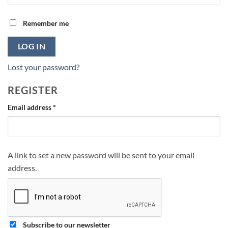
Remember me
LOG IN
Lost your password?
REGISTER
Required
Email address
*
A link to set a new password will be sent to your email
address.
Subscribe to our newsletter