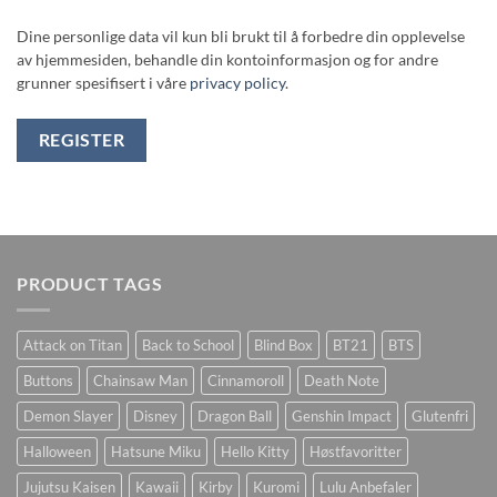
Dine personlige data vil kun bli brukt til å forbedre din opplevelse
av hjemmesiden, behandle din kontoinformasjon og for andre
grunner spesifisert i våre
privacy policy
.
REGISTER
PRODUCT TAGS
Attack on Titan
Back to School
Blind Box
BT21
BTS
Buttons
Chainsaw Man
Cinnamoroll
Death Note
Demon Slayer
Disney
Dragon Ball
Genshin Impact
Glutenfri
Halloween
Hatsune Miku
Hello Kitty
Høstfavoritter
Jujutsu Kaisen
Kawaii
Kirby
Kuromi
Lulu Anbefaler