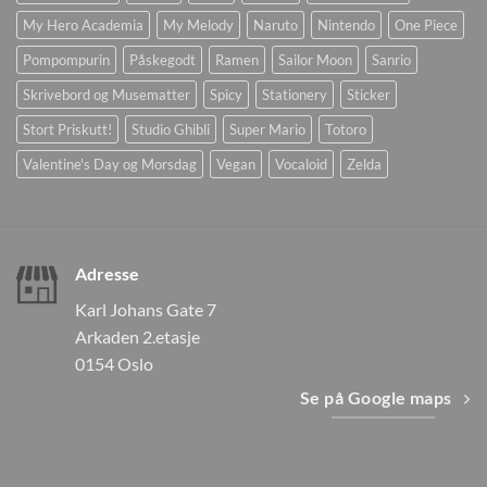
My Hero Academia
My Melody
Naruto
Nintendo
One Piece
Pompompurin
Påskegodt
Ramen
Sailor Moon
Sanrio
Skrivebord og Musematter
Spicy
Stationery
Sticker
Stort Priskutt!
Studio Ghibli
Super Mario
Totoro
Valentine's Day og Morsdag
Vegan
Vocaloid
Zelda
Adresse
Karl Johans Gate 7
Arkaden 2.etasje
0154 Oslo
Se på Google maps