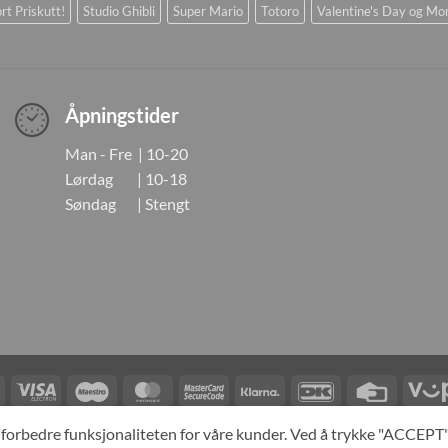
rt Priskutt!
Studio Ghibli
Super Mario
Totoro
Valentine's Day og Mo
Åpningstider
Man - Fre | 10-20
Lørdag | 10-18
Søndag | Stengt
Visa
Visa
Maestro
MasterCard
MasterCard
Klarna
DanKort
Credit
Electron
2
Card
LINGER
KONTAKT OSS
OM OSS
SPESIALBESTILLING
MIN KONTO
A
og forbedre funksjonaliteten for våre kunder. Ved å trykke "ACCEP