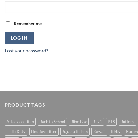
Remember me
LOG IN
Lost your password?
PRODUCT TAGS
Attack on Titan
Back to School
Blind Box
BT21
BTS
Buttons
Hello Kitty
Høstfavoritter
Jujutsu Kaisen
Kawaii
Kirby
Kurom