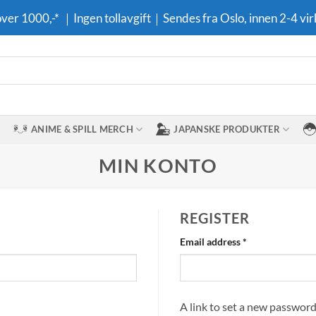
 over 1000,-* ｜Ingen tollavgift｜Sendes fra Oslo, innen 2-4 vir
ANIME & SPILL MERCH
JAPANSKE PRODUKTER
MIN KONTO
REGISTER
Required
Email address
*
A link to set a new password