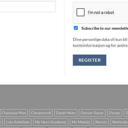
Subscribe to our newslett
Dine personlige data vil kun bl
kontoinformasjon og for andre 
REGISTER
Chainsaw Man
Cinnamoroll
Death Note
Demon Slayer
Disney
D
i
Lulu Anbefaler
My Hero Academia
My Melody
Naruto
Nintendo