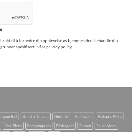
er
i brukt til å forbedre din opplevelse av hjemmesiden, behandle din
grunner spesifisert i våre
privacy policy
.
ragon Ball
Genshin Impact
Glutenfri
Halloween
Hatsune Miku
One Piece
Pompompurin
Påskegodt
Ramen
Sailor Moon