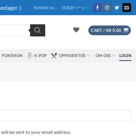
kedager :)
Kontakt oss
日本語ページ
CART /
KR
0.00
POKÉMON
K-POP
OPPSKRIFTER
OM OSS
LOGIN
 will be sent to your email address.