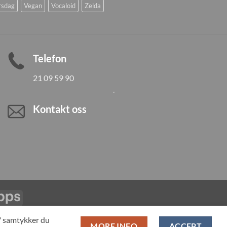
rsdag
Vegan
Vocaloid
Zelda
Telefon
21 09 59 90
Kontakt oss
Vipps
LL PRODUCTS
T" samtykker du
MORE INFO
ACCEPT