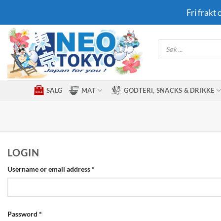
Skip
Fri frakt
to
content
Products
search
SALG
MAT
GODTERI, SNACKS & DRIKKE
LOGIN
Required
Username or email address
*
Required
Password
*