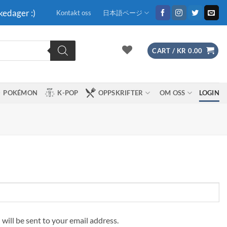
kedager :)
Kontakt oss
日本語ページ
CART /
KR
0.00
POKÉMON
K-POP
OPPSKRIFTER
OM OSS
LOGIN
 will be sent to your email address.