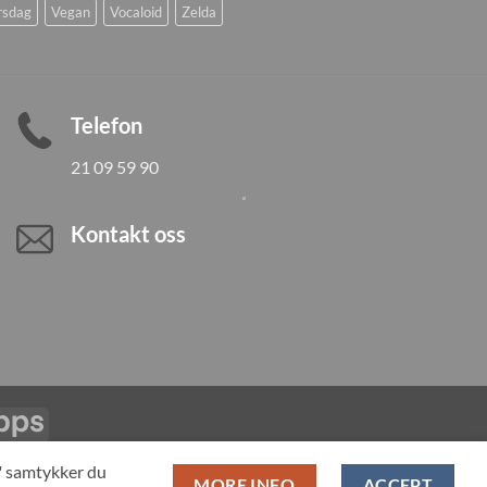
rsdag
Vegan
Vocaloid
Zelda
Telefon
21 09 59 90
Kontakt oss
Vipps
LL PRODUCTS
T" samtykker du
MORE INFO
ACCEPT