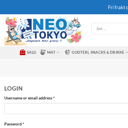
Skip
Fri frakt
to
content
Products
search
SALG
MAT
GODTERI, SNACKS & DRIKKE
LOGIN
Required
Username or email address
*
Required
Password
*