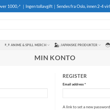
 over 1000,-* ｜Ingen tollavgift｜Sendes fra Oslo, innen 2-4 vir
ANIME & SPILL MERCH
JAPANSKE PRODUKTER
MIN KONTO
REGISTER
Required
Email address
*
A link to set a new password