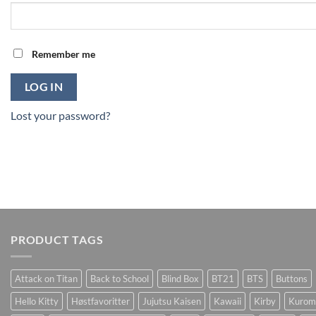
Remember me
LOG IN
Lost your password?
PRODUCT TAGS
Attack on Titan
Back to School
Blind Box
BT21
BTS
Buttons
Hello Kitty
Høstfavoritter
Jujutsu Kaisen
Kawaii
Kirby
Kurom