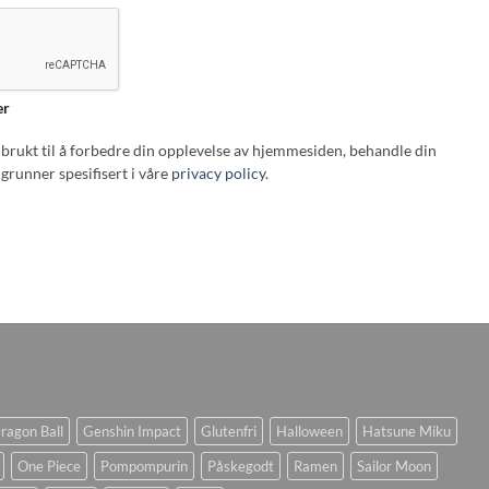
er
i brukt til å forbedre din opplevelse av hjemmesiden, behandle din
grunner spesifisert i våre
privacy policy
.
ragon Ball
Genshin Impact
Glutenfri
Halloween
Hatsune Miku
One Piece
Pompompurin
Påskegodt
Ramen
Sailor Moon