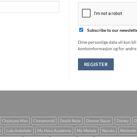
Subscribe to our newslett
Dine personlige data vil kun bl
kontoinformasjon og for andre 
REGISTER
Chainsaw Man
Cinnamoroll
Death Note
Demon Slayer
Disney
D
i
Lulu Anbefaler
My Hero Academia
My Melody
Naruto
Nintendo