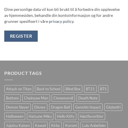
Dine personlige data vil kun bli brukt til å forbedre din opplevelse
av hjemmesiden, behandle din kontoinformasjon og for andre
grunner spesifisert i våre
privacy policy
.
REGISTER
PRODUCT TAGS
Attack on Titan
Back to School
Blind Box
BT21
BTS
Buttons
Chainsaw Man
Cinnamoroll
Death Note
Demon Slayer
Disney
Dragon Ball
Genshin Impact
Glutenfri
Halloween
Hatsune Miku
Hello Kitty
Høstfavoritter
Jujutsu Kaisen
Kawaii
Kirby
Kuromi
Lulu Anbefaler