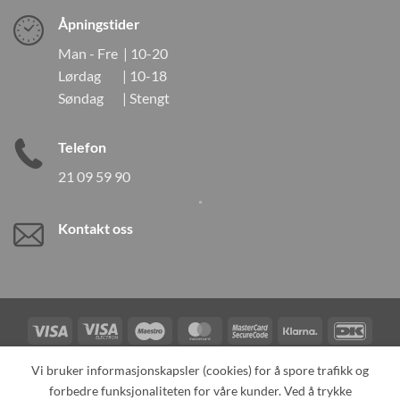
Åpningstider
Man - Fre | 10-20
Lørdag | 10-18
Søndag | Stengt
Telefon
21 09 59 90
Kontakt oss
Visa
Visa
Maestro
MasterCard
MasterCard
Klarna
DanK
Electron
2
Credit
Vipps
Vi bruker informasjonskapsler (cookies) for å spore trafikk og
Card
forbedre funksjonaliteten for våre kunder. Ved å trykke
TILBAKEKALLINGER
KONTAKT OSS
OM OSS