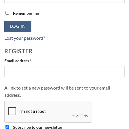
Remember me
LOG IN
Lost your password?
REGISTER
Required
Email address
*
A link to set a new password will be sent to your email
address.
Subscribe to our newsletter