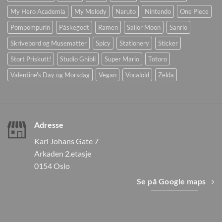
My Hero Academia
My Melody
Naruto
Nintendo
One Piece
Pompompurin
Påskegodt
Ramen
Sailor Moon
Sanrio
Skrivebord og Musematter
Spicy
Stationery
Sticker
Stort Priskutt!
Studio Ghibli
Super Mario
Totoro
Valentine's Day og Morsdag
Vegan
Vocaloid
Zelda
Adresse
Karl Johans Gate 7
Arkaden 2.etasje
0154 Oslo
Se på Google maps