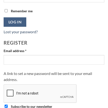
Remember me
LOG IN
Lost your password?
REGISTER
Required
Email address
*
A link to set a new password will be sent to your email
address.
Subscribe to our newsletter