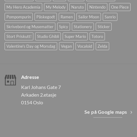
My Hero Academia
My Melody
Naruto
Nintendo
One Piece
Pompompurin
Påskegodt
Ramen
Sailor Moon
Sanrio
Skrivebord og Musematter
Spicy
Stationery
Sticker
Stort Priskutt!
Studio Ghibli
Super Mario
Totoro
Valentine's Day og Morsdag
Vegan
Vocaloid
Zelda
Adresse
Karl Johans Gate 7
Arkaden 2.etasje
0154 Oslo
Se på Google maps