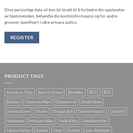
Dine personlige data vil kun bli brukt til å forbedre din opplevelse
av hjemmesiden, behandle din kontoinformasjon og for andre
grunner spesifisert i våre
privacy policy
.
REGISTER
PRODUCT TAGS
Attack on Titan
Back to School
Blind Box
BT21
BTS
Buttons
Chainsaw Man
Cinnamoroll
Death Note
Demon Slayer
Disney
Dragon Ball
Genshin Impact
Glutenfri
Halloween
Hatsune Miku
Hello Kitty
Høstfavoritter
Jujutsu Kaisen
Kawaii
Kirby
Kuromi
Lulu Anbefaler