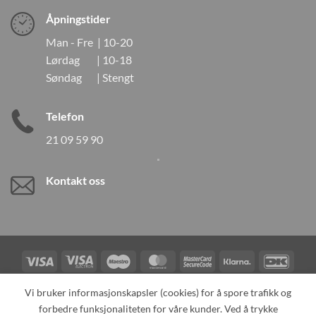
Åpningstider
Man - Fre | 10-20
Lørdag | 10-18
Søndag | Stengt
Telefon
21 09 59 90
Kontakt oss
Visa
Visa
Maestro
MasterCard
MasterCard
Klarna
DanK
Electron
2
Credit
Vipps
Vi bruker informasjonskapsler (cookies) for å spore trafikk og
Card
forbedre funksjonaliteten for våre kunder. Ved å trykke
TILBAKEKALLINGER
KONTAKT OSS
OM OSS