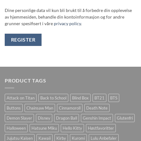
Dine personlige data vil kun bli brukt til å forbedre din opplevelse
av hjemmesiden, behandle din kontoinformasjon og for andre
grunner spesifisert i våre
privacy policy
.
REGISTER
PRODUCT TAGS
Attack on Titan
Back to School
Blind Box
BT21
BTS
Buttons
Chainsaw Man
Cinnamoroll
Death Note
Demon Slayer
Disney
Dragon Ball
Genshin Impact
Glutenfri
Halloween
Hatsune Miku
Hello Kitty
Høstfavoritter
Jujutsu Kaisen
Kawaii
Kirby
Kuromi
Lulu Anbefaler