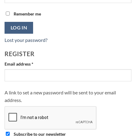
Remember me
LOG IN
Lost your password?
REGISTER
Required
Email address
*
A link to set a new password will be sent to your email
address.
Subscribe to our newsletter