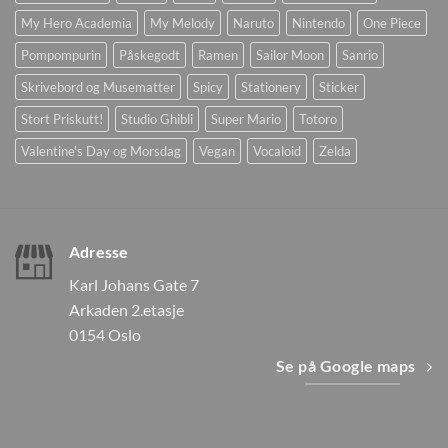
My Hero Academia
My Melody
Naruto
Nintendo
One Piece
Pompompurin
Påskegodt
Ramen
Sailor Moon
Sanrio
Skrivebord og Musematter
Spicy
Stationery
Sticker
Stort Priskutt!
Studio Ghibli
Super Mario
Totoro
Valentine's Day og Morsdag
Vegan
Vocaloid
Zelda
Adresse
Karl Johans Gate 7
Arkaden 2.etasje
0154 Oslo
Se på Google maps