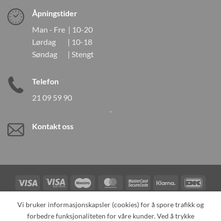
Åpningstider
Man - Fre | 10-20
Lørdag | 10-18
Søndag | Stengt
Telefon
21 09 59 90
Kontakt oss
Visa
Visa
Maestro
MasterCard
MasterCard
Klarna
DanK
Electron
2
Credit
Vipps
Vi bruker informasjonskapsler (cookies) for å spore trafikk og
Card
forbedre funksjonaliteten for våre kunder. Ved å trykke
TILBAKEKALLINGER
KONTAKT OSS
OM OSS