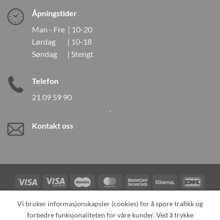
Åpningstider
Man - Fre | 10-20
Lørdag | 10-18
Søndag | Stengt
Telefon
21 09 59 90
Kontakt oss
Visa
Visa
Maestro
MasterCard
MasterCard
Klarna
DanK
Electron
2
Credit
Vipps
Vi bruker informasjonskapsler (cookies) for å spore trafikk og
Card
forbedre funksjonaliteten for våre kunder. Ved å trykke
TILBAKEKALLINGER
KONTAKT OSS
OM OSS