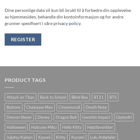
Dine personlige data vil kun bli brukt til å forbedre din opplevelse
av hjemmesiden, behandle din kontoinformasjon og for andre
grunner spesifisert i våre
privacy policy
.
REGISTER
PRODUCT TAGS
Attack on Titan
Back to School
Blind Box
BT21
BTS
Buttons
Chainsaw Man
Cinnamoroll
Death Note
Demon Slayer
Disney
Dragon Ball
Genshin Impact
Glutenfri
Halloween
Hatsune Miku
Hello Kitty
Høstfavoritter
Jujutsu Kaisen
Kawaii
Kirby
Kuromi
Lulu Anbefaler