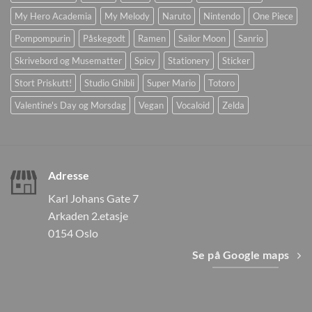
My Hero Academia
My Melody
Naruto
Nintendo
One Piece
Pompompurin
Påskegodt
Ramen
Sailor Moon
Sanrio
Skrivebord og Musematter
Spicy
Stationery
Sticker
Stort Priskutt!
Studio Ghibli
Super Mario
Totoro
Valentine's Day og Morsdag
Vegan
Vocaloid
Zelda
Adresse
Karl Johans Gate 7
Arkaden 2.etasje
0154 Oslo
Se på Google maps