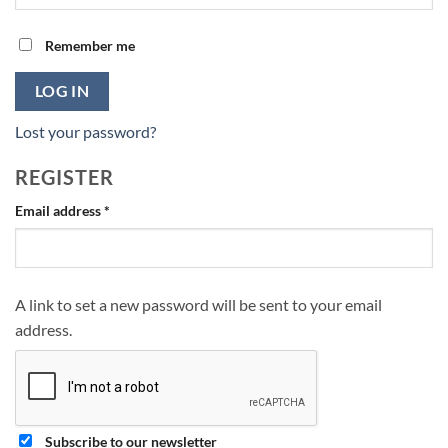
Remember me
LOG IN
Lost your password?
REGISTER
Required
Email address
*
A link to set a new password will be sent to your email
address.
Subscribe to our newsletter