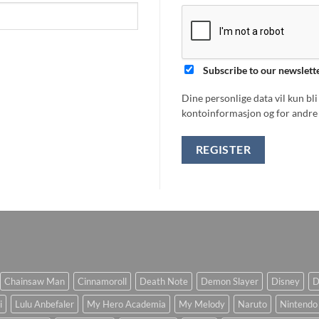
Subscribe to our newslett
Dine personlige data vil kun bl
kontoinformasjon og for andre 
REGISTER
Chainsaw Man
Cinnamoroll
Death Note
Demon Slayer
Disney
D
i
Lulu Anbefaler
My Hero Academia
My Melody
Naruto
Nintendo