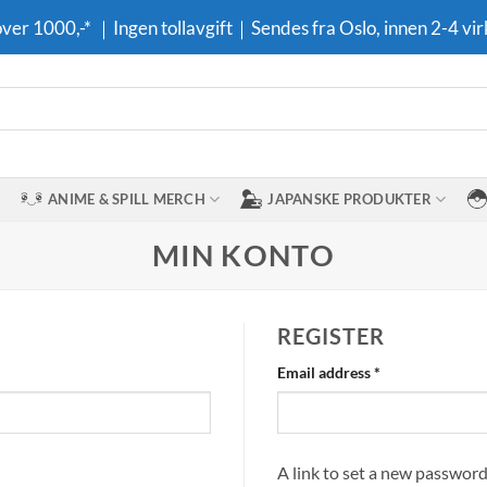
 over 1000,-* ｜Ingen tollavgift｜Sendes fra Oslo, innen 2-4 vir
ANIME & SPILL MERCH
JAPANSKE PRODUKTER
MIN KONTO
REGISTER
Required
Email address
*
A link to set a new password