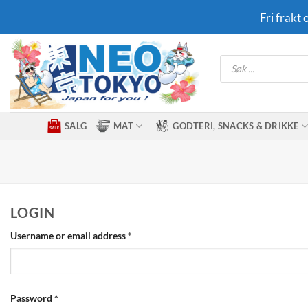
Skip
Fri frakt
to
content
Products
search
SALG
MAT
GODTERI, SNACKS & DRIKKE
LOGIN
Required
Username or email address
*
Required
Password
*