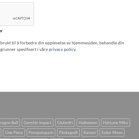
er
i brukt til å forbedre din opplevelse av hjemmesiden, behandle din
grunner spesifisert i våre
privacy policy
.
ragon Ball
Genshin Impact
Glutenfri
Halloween
Hatsune Miku
One Piece
Pompompurin
Påskegodt
Ramen
Sailor Moon