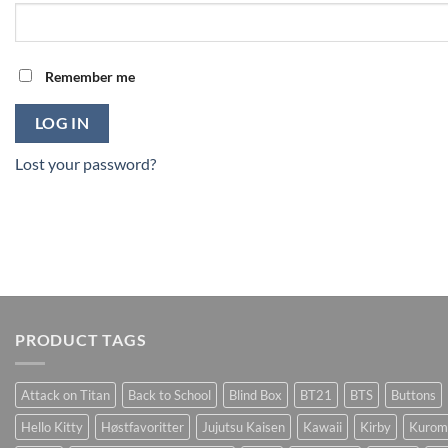
Remember me
LOG IN
Lost your password?
PRODUCT TAGS
Attack on Titan
Back to School
Blind Box
BT21
BTS
Buttons
Hello Kitty
Høstfavoritter
Jujutsu Kaisen
Kawaii
Kirby
Kurom