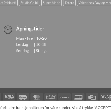
rt Priskutt!
Studio Ghibli
Super Mario
Totoro
Valentine's Day og Mo
Åpningstider
Man - Fre | 10-20
Lørdag | 10-18
Søndag | Stengt
Visa
Visa
Maestro
MasterCard
MasterCard
Klarna
DanKort
Credit
Electron
2
Card
LINGER
KONTAKT OSS
OM OSS
SPESIALBESTILLING
MIN KONTO
A
og forbedre funksjonaliteten for våre kunder. Ved å trykke "ACCEP