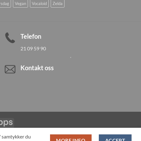
rsdag
Vegan
Vocaloid
Zelda
Telefon
21 09 59 90
Kontakt oss
Vipps
LL PRODUCTS
T" samtykker du
MORE INFO
ACCEPT