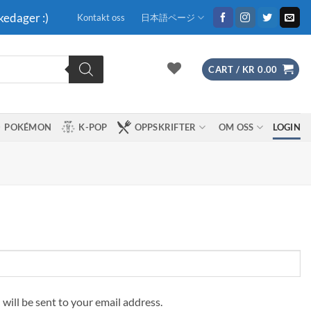
kedager :)
Kontakt oss
日本語ページ
CART /
KR
0.00
POKÉMON
K-POP
OPPSKRIFTER
OM OSS
LOGIN
 will be sent to your email address.