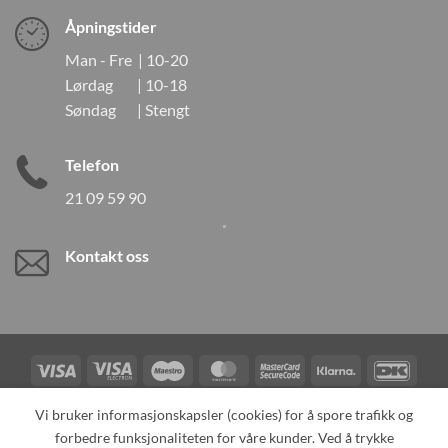
Åpningstider
Man - Fre | 10-20
Lørdag | 10-18
Søndag | Stengt
Telefon
21 09 59 90
Kontakt oss
Visa
Visa
Maestro
MasterCard
MasterCard
Klarna
DanK
Electron
2
Credit
Vipps
Vi bruker informasjonskapsler (cookies) for å spore trafikk og
Card
forbedre funksjonaliteten for våre kunder. Ved å trykke
TILBAKEKALLINGER
KONTAKT OSS
OM OSS