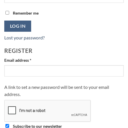
Remember me
LOG IN
Lost your password?
REGISTER
Required
Email address
*
A link to set a new password will be sent to your email
address.
Subscribe to our newsletter