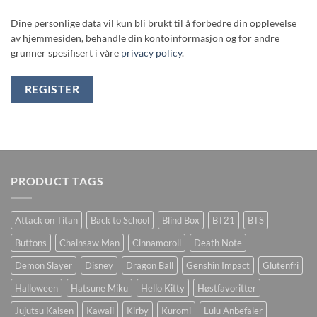
Dine personlige data vil kun bli brukt til å forbedre din opplevelse
av hjemmesiden, behandle din kontoinformasjon og for andre
grunner spesifisert i våre
privacy policy
.
REGISTER
PRODUCT TAGS
Attack on Titan
Back to School
Blind Box
BT21
BTS
Buttons
Chainsaw Man
Cinnamoroll
Death Note
Demon Slayer
Disney
Dragon Ball
Genshin Impact
Glutenfri
Halloween
Hatsune Miku
Hello Kitty
Høstfavoritter
Jujutsu Kaisen
Kawaii
Kirby
Kuromi
Lulu Anbefaler