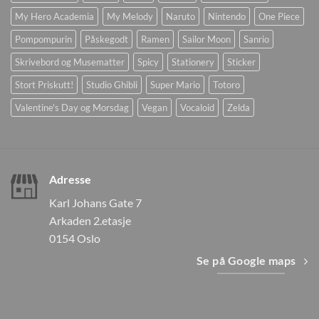
My Hero Academia
My Melody
Naruto
Nintendo
One Piece
Pompompurin
Påskegodt
Ramen
Sailor Moon
Sanrio
Skrivebord og Musematter
Spicy
Stationery
Sticker
Stort Priskutt!
Studio Ghibli
Super Mario
Totoro
Valentine's Day og Morsdag
Vegan
Vocaloid
Zelda
Adresse
Karl Johans Gate 7
Arkaden 2.etasje
0154 Oslo
Se på Google maps