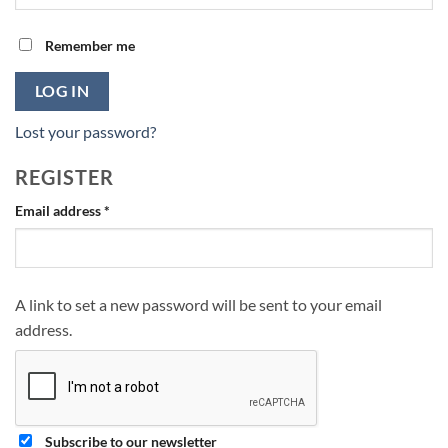
Remember me
LOG IN
Lost your password?
REGISTER
Required
Email address
*
A link to set a new password will be sent to your email
address.
Subscribe to our newsletter