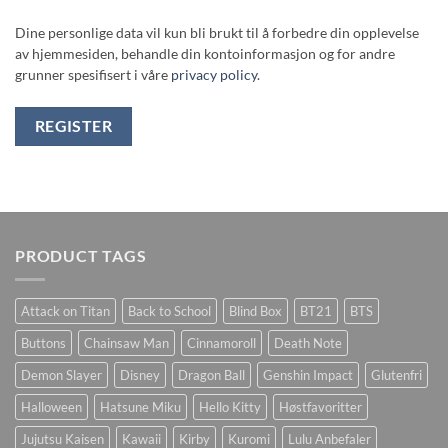
Dine personlige data vil kun bli brukt til å forbedre din opplevelse
av hjemmesiden, behandle din kontoinformasjon og for andre
grunner spesifisert i våre
privacy policy
.
REGISTER
PRODUCT TAGS
Attack on Titan
Back to School
Blind Box
BT21
BTS
Buttons
Chainsaw Man
Cinnamoroll
Death Note
Demon Slayer
Disney
Dragon Ball
Genshin Impact
Glutenfri
Halloween
Hatsune Miku
Hello Kitty
Høstfavoritter
Jujutsu Kaisen
Kawaii
Kirby
Kuromi
Lulu Anbefaler