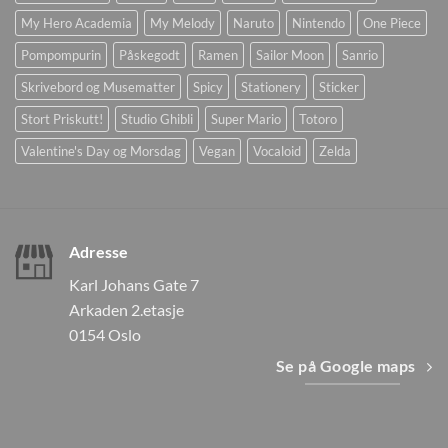
My Hero Academia
My Melody
Naruto
Nintendo
One Piece
Pompompurin
Påskegodt
Ramen
Sailor Moon
Sanrio
Skrivebord og Musematter
Spicy
Stationery
Sticker
Stort Priskutt!
Studio Ghibli
Super Mario
Totoro
Valentine's Day og Morsdag
Vegan
Vocaloid
Zelda
Adresse
Karl Johans Gate 7
Arkaden 2.etasje
0154 Oslo
Se på Google maps