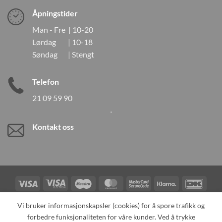
Åpningstider
Man - Fre | 10-20
Lørdag | 10-18
Søndag | Stengt
Telefon
21 09 59 90
Kontakt oss
Visa
Visa
Maestro
MasterCard
MasterCard
Klarna
DanK
Electron
2
Credit
Vipps
Vi bruker informasjonskapsler (cookies) for å spore trafikk og
Card
forbedre funksjonaliteten for våre kunder. Ved å trykke
TILBAKEKALLINGER
KONTAKT OSS
OM OSS