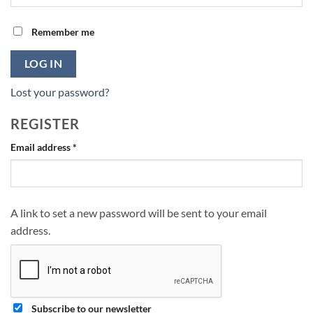
Remember me
LOG IN
Lost your password?
REGISTER
Required
Email address
*
A link to set a new password will be sent to your email
address.
Subscribe to our newsletter