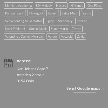
My Hero Academia
My Melody
Naruto
Nintendo
One Piece
Pompompurin
Påskegodt
Ramen
Sailor Moon
Sanrio
Skrivebord og Musematter
Spicy
Stationery
Sticker
Stort Priskutt!
Studio Ghibli
Super Mario
Totoro
Valentine's Day og Morsdag
Vegan
Vocaloid
Zelda
Adresse
Karl Johans Gate 7
Arkaden 2.etasje
0154 Oslo
Se på Google maps