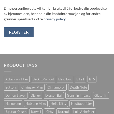
Dine personlige data vil kun bli brukt til å forbedre din opplevelse
av hjemmesiden, behandle din kontoinformasjon og for andre
grunner spesifisert i våre
privacy policy
.
REGISTER
PRODUCT TAGS
Attack on Titan
Back to School
Blind Box
BT21
BTS
Buttons
Chainsaw Man
Cinnamoroll
Death Note
Demon Slayer
Disney
Dragon Ball
Genshin Impact
Glutenfri
Halloween
Hatsune Miku
Hello Kitty
Høstfavoritter
Jujutsu Kaisen
Kawaii
Kirby
Kuromi
Lulu Anbefaler