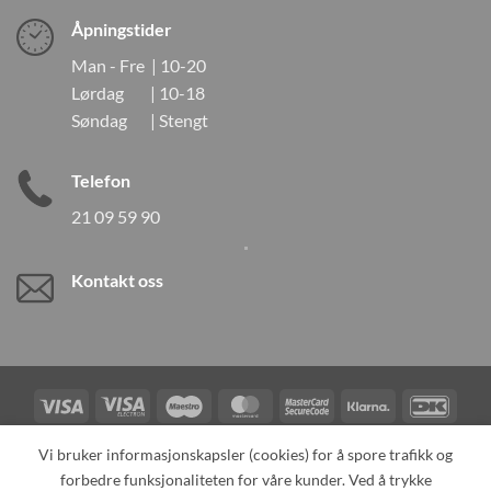
Åpningstider
Man - Fre | 10-20
Lørdag | 10-18
Søndag | Stengt
Telefon
21 09 59 90
Kontakt oss
Visa
Visa
Maestro
MasterCard
MasterCard
Klarna
DanK
Electron
2
Credit
Vipps
Vi bruker informasjonskapsler (cookies) for å spore trafikk og
Card
forbedre funksjonaliteten for våre kunder. Ved å trykke
TILBAKEKALLINGER
KONTAKT OSS
OM OSS