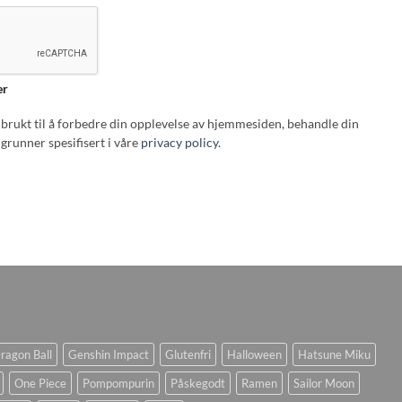
er
i brukt til å forbedre din opplevelse av hjemmesiden, behandle din
grunner spesifisert i våre
privacy policy
.
ragon Ball
Genshin Impact
Glutenfri
Halloween
Hatsune Miku
One Piece
Pompompurin
Påskegodt
Ramen
Sailor Moon