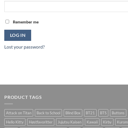
Remember me
LOG IN
Lost your password?
PRODUCT TAGS
Attack on Titan
Back to School
Blind Box
BT21
BTS
Buttons
Hello Kitty
Høstfavoritter
Jujutsu Kaisen
Kawaii
Kirby
Kurom