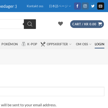
kedager :)
Kontakt oss
日本語ページ
CART /
KR
0.00
POKÉMON
K-POP
OPPSKRIFTER
OM OSS
LOGIN
 will be sent to your email address.