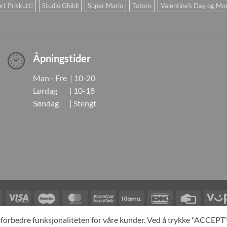
rt Priskutt!
Studio Ghibli
Super Mario
Totoro
Valentine's Day og Mo
Åpningstider
Man - Fre | 10-20
Lørdag | 10-18
Søndag | Stengt
Visa
Visa
Maestro
MasterCard
MasterCard
Klarna
DanKort
Credit
Electron
2
Card
LINGER
KONTAKT OSS
OM OSS
SPESIALBESTILLING
MIN KONTO
A
og forbedre funksjonaliteten for våre kunder. Ved å trykke "ACCEP