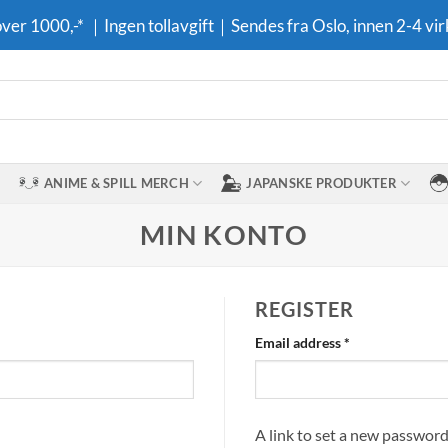
 over 1000,-* ｜Ingen tollavgift｜Sendes fra Oslo, innen 2-4 vir
ANIME & SPILL MERCH
JAPANSKE PRODUKTER
MIN KONTO
REGISTER
Required
Email address
*
A link to set a new password