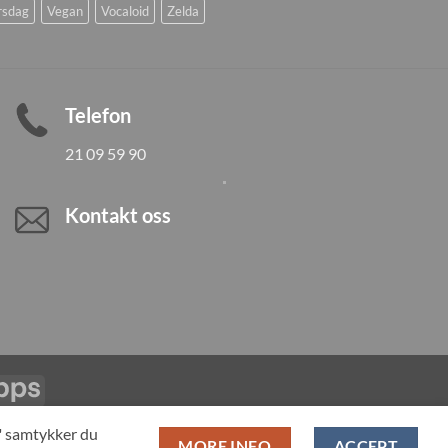
rsdag
Vegan
Vocaloid
Zelda
Telefon
21 09 59 90
Kontakt oss
Vipps
LL PRODUCTS
T" samtykker du
MORE INFO
ACCEPT