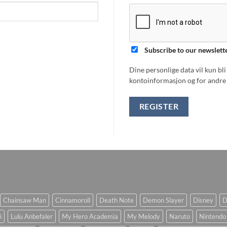
Subscribe to our newslett
Dine personlige data vil kun bl
kontoinformasjon og for andre 
REGISTER
Chainsaw Man
Cinnamoroll
Death Note
Demon Slayer
Disney
D
i
Lulu Anbefaler
My Hero Academia
My Melody
Naruto
Nintendo