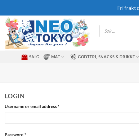
Skip
Fri frakt
to
content
Products
search
SALG
MAT
GODTERI, SNACKS & DRIKKE
LOGIN
Required
Username or email address
*
Required
Password
*