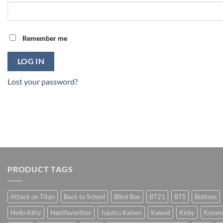
Remember me
LOG IN
Lost your password?
PRODUCT TAGS
Attack on Titan
Back to School
Blind Box
BT21
BTS
Buttons
Hello Kitty
Høstfavoritter
Jujutsu Kaisen
Kawaii
Kirby
Kurom