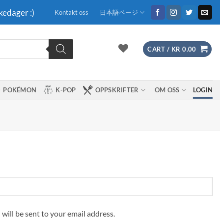
kedager :)
Kontakt oss
日本語ページ
CART /
KR
0.00
POKÉMON
K-POP
OPPSKRIFTER
OM OSS
LOGIN
 will be sent to your email address.