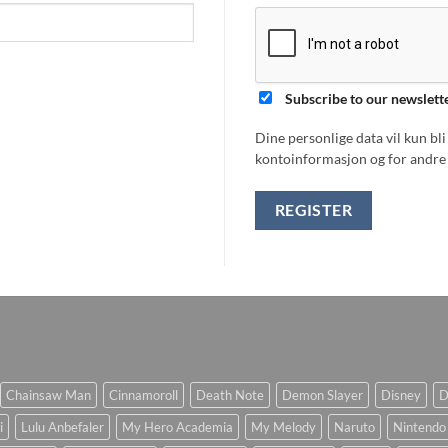
Subscribe to our newslett
Dine personlige data vil kun bl
kontoinformasjon og for andre 
REGISTER
Chainsaw Man
Cinnamoroll
Death Note
Demon Slayer
Disney
D
i
Lulu Anbefaler
My Hero Academia
My Melody
Naruto
Nintendo