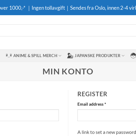
 over 1000,-* ｜Ingen tollavgift｜Sendes fra Oslo, innen 2-4 vir
ANIME & SPILL MERCH
JAPANSKE PRODUKTER
MIN KONTO
REGISTER
Required
Email address
*
A link to set a new password