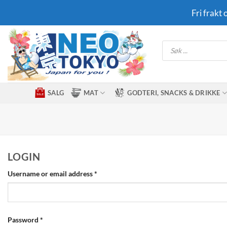
Skip
Fri frakt
to
content
Products
search
SALG
MAT
GODTERI, SNACKS & DRIKKE
LOGIN
Required
Username or email address
*
Required
Password
*