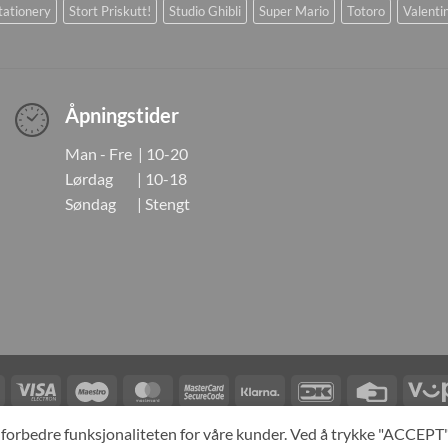
tationery
Stort Priskutt!
Studio Ghibli
Super Mario
Totoro
Valenti
Åpningstider
Man - Fre | 10-20
Lørdag | 10-18
Søndag | Stengt
Visa
Visa
Maestro
MasterCard
MasterCard
Klarna
DanKort
Credit
Electron
2
Card
LINGER
KONTAKT OSS
OM OSS
SPESIALBESTILLING
MIN KONTO
A
og forbedre funksjonaliteten for våre kunder. Ved å trykke "ACCEP