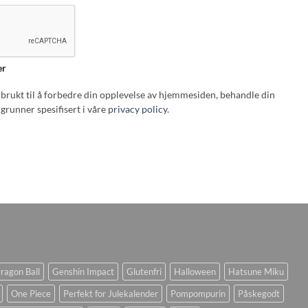
er
i brukt til å forbedre din opplevelse av hjemmesiden, behandle din
grunner spesifisert i våre
privacy policy
.
ragon Ball
Genshin Impact
Glutenfri
Halloween
Hatsune Miku
One Piece
Perfekt for Julekalender
Pompompurin
Påskegodt