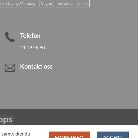
ne's Day og Morsdag
Vegan
Vocaloid
Zelda
Telefon
21 09 59 90
Kontakt oss
Vipps
LL PRODUCTS
T" samtykker du
MORE INFO
ACCEPT