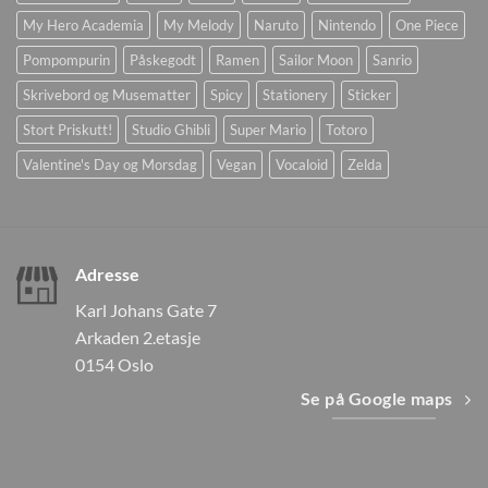
My Hero Academia
My Melody
Naruto
Nintendo
One Piece
Pompompurin
Påskegodt
Ramen
Sailor Moon
Sanrio
Skrivebord og Musematter
Spicy
Stationery
Sticker
Stort Priskutt!
Studio Ghibli
Super Mario
Totoro
Valentine's Day og Morsdag
Vegan
Vocaloid
Zelda
Adresse
Karl Johans Gate 7
Arkaden 2.etasje
0154 Oslo
Se på Google maps