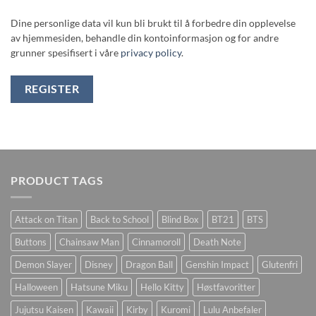
Dine personlige data vil kun bli brukt til å forbedre din opplevelse
av hjemmesiden, behandle din kontoinformasjon og for andre
grunner spesifisert i våre
privacy policy
.
REGISTER
PRODUCT TAGS
Attack on Titan
Back to School
Blind Box
BT21
BTS
Buttons
Chainsaw Man
Cinnamoroll
Death Note
Demon Slayer
Disney
Dragon Ball
Genshin Impact
Glutenfri
Halloween
Hatsune Miku
Hello Kitty
Høstfavoritter
Jujutsu Kaisen
Kawaii
Kirby
Kuromi
Lulu Anbefaler