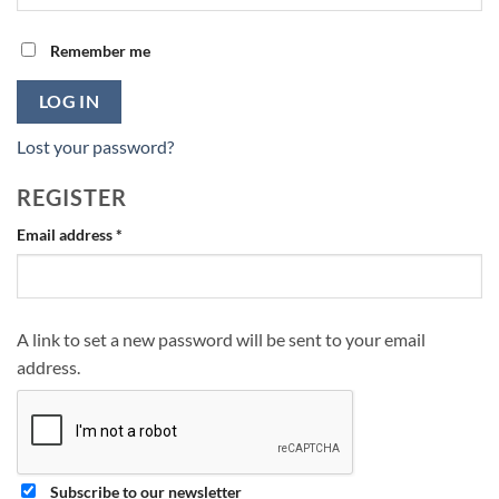
Remember me
LOG IN
Lost your password?
REGISTER
Required
Email address
*
A link to set a new password will be sent to your email
address.
Subscribe to our newsletter