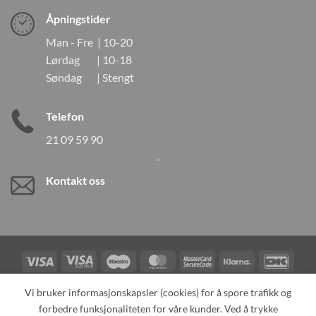
Åpningstider
Man - Fre | 10-20
Lørdag | 10-18
Søndag | Stengt
Telefon
21 09 59 90
Kontakt oss
Visa
Visa
Maestro
MasterCard
MasterCard
Klarna
DanK
Electron
2
Credit
Vipps
Vi bruker informasjonskapsler (cookies) for å spore trafikk og
Card
forbedre funksjonaliteten for våre kunder. Ved å trykke
TILBAKEKALLINGER
KONTAKT OSS
OM OSS