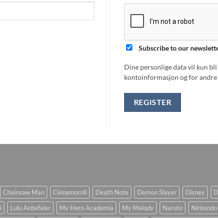
Subscribe to our newslett
Dine personlige data vil kun bl
kontoinformasjon og for andre 
REGISTER
Chainsaw Man
Cinnamoroll
Death Note
Demon Slayer
Disney
D
i
Lulu Anbefaler
My Hero Academia
My Melody
Naruto
Nintendo