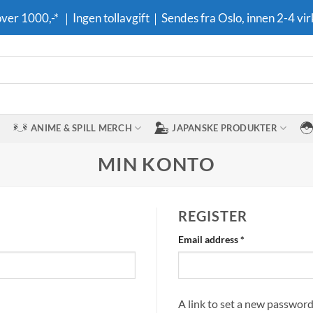
 over 1000,-* ｜Ingen tollavgift｜Sendes fra Oslo, innen 2-4 vir
ANIME & SPILL MERCH
JAPANSKE PRODUKTER
MIN KONTO
REGISTER
Required
Email address
*
A link to set a new password