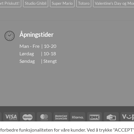
rt Priskutt!
Studio Ghibli
Super Mario
Totoro
Valentine's Day og Mo
Åpningstider
Man - Fre | 10-20
Lørdag | 10-18
Søndag | Stengt
Visa
Visa
Maestro
MasterCard
MasterCard
Klarna
DanKort
Credit
Electron
2
Card
LINGER
KONTAKT OSS
OM OSS
SPESIALBESTILLING
MIN KONTO
A
og forbedre funksjonaliteten for våre kunder. Ved å trykke "ACCEP