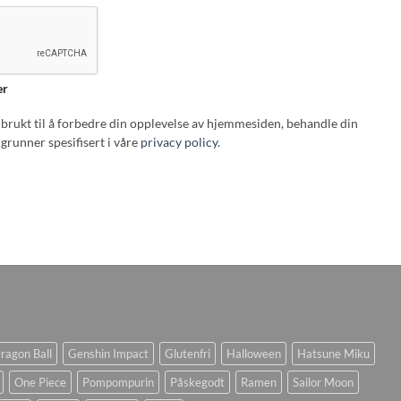
er
i brukt til å forbedre din opplevelse av hjemmesiden, behandle din
grunner spesifisert i våre
privacy policy
.
ragon Ball
Genshin Impact
Glutenfri
Halloween
Hatsune Miku
One Piece
Pompompurin
Påskegodt
Ramen
Sailor Moon