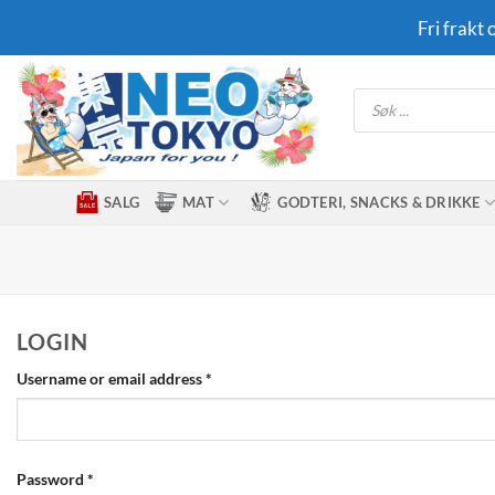
Skip
Fri frakt
to
content
Products
search
SALG
MAT
GODTERI, SNACKS & DRIKKE
LOGIN
Required
Username or email address
*
Required
Password
*