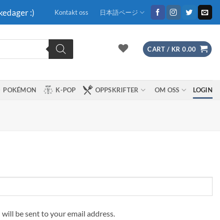
kedager :)
Kontakt oss
日本語ページ
CART /
KR
0.00
POKÉMON
K-POP
OPPSKRIFTER
OM OSS
LOGIN
 will be sent to your email address.