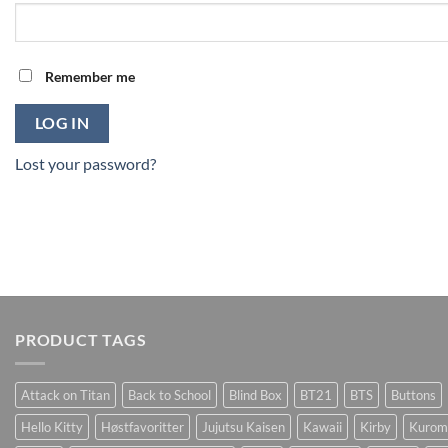
Remember me
LOG IN
Lost your password?
PRODUCT TAGS
Attack on Titan
Back to School
Blind Box
BT21
BTS
Buttons
Hello Kitty
Høstfavoritter
Jujutsu Kaisen
Kawaii
Kirby
Kurom