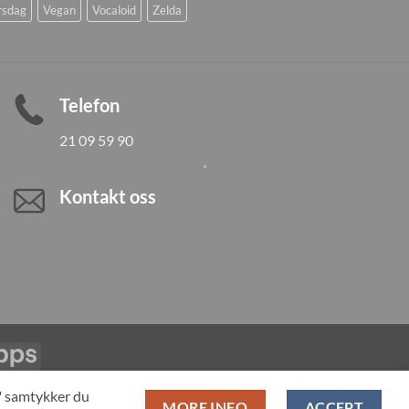
rsdag
Vegan
Vocaloid
Zelda
Telefon
21 09 59 90
Kontakt oss
Vipps
LL PRODUCTS
T" samtykker du
MORE INFO
ACCEPT