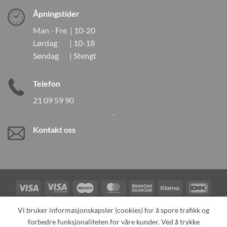
Åpningstider
Man - Fre | 10-20
Lørdag | 10-18
Søndag | Stengt
Telefon
21 09 59 90
Kontakt oss
Visa
Visa
Maestro
MasterCard
MasterCard
Klarna
DanK
Electron
2
Credit
Vipps
Vi bruker informasjonskapsler (cookies) for å spore trafikk og
Card
forbedre funksjonaliteten for våre kunder. Ved å trykke
TILBAKEKALLINGER
KONTAKT OSS
OM OSS