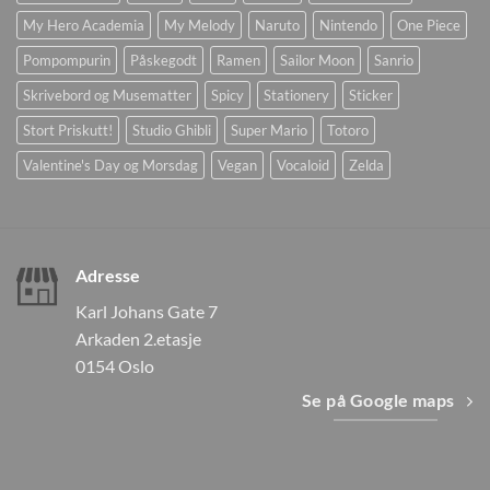
My Hero Academia
My Melody
Naruto
Nintendo
One Piece
Pompompurin
Påskegodt
Ramen
Sailor Moon
Sanrio
Skrivebord og Musematter
Spicy
Stationery
Sticker
Stort Priskutt!
Studio Ghibli
Super Mario
Totoro
Valentine's Day og Morsdag
Vegan
Vocaloid
Zelda
Adresse
Karl Johans Gate 7
Arkaden 2.etasje
0154 Oslo
Se på Google maps