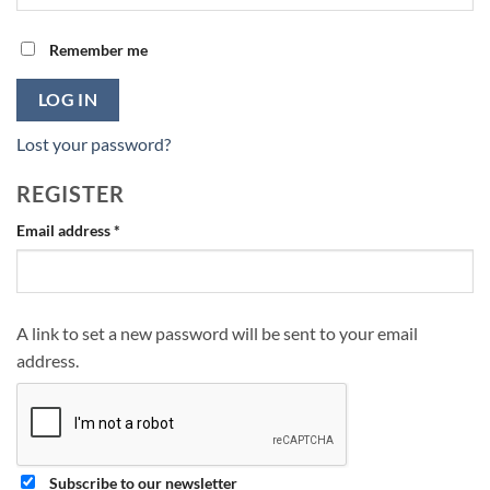
Remember me
LOG IN
Lost your password?
REGISTER
Required
Email address
*
A link to set a new password will be sent to your email
address.
Subscribe to our newsletter