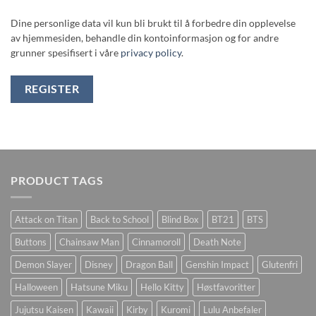
Dine personlige data vil kun bli brukt til å forbedre din opplevelse
av hjemmesiden, behandle din kontoinformasjon og for andre
grunner spesifisert i våre
privacy policy
.
REGISTER
PRODUCT TAGS
Attack on Titan
Back to School
Blind Box
BT21
BTS
Buttons
Chainsaw Man
Cinnamoroll
Death Note
Demon Slayer
Disney
Dragon Ball
Genshin Impact
Glutenfri
Halloween
Hatsune Miku
Hello Kitty
Høstfavoritter
Jujutsu Kaisen
Kawaii
Kirby
Kuromi
Lulu Anbefaler