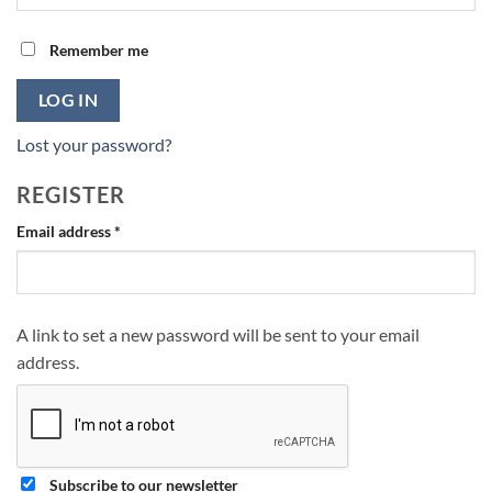
Remember me
LOG IN
Lost your password?
REGISTER
Required
Email address
*
A link to set a new password will be sent to your email
address.
Subscribe to our newsletter