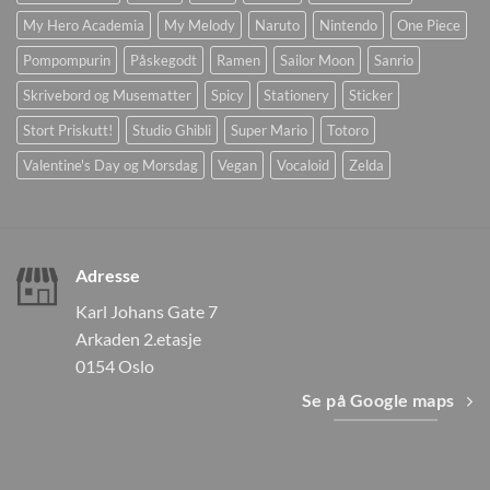
My Hero Academia
My Melody
Naruto
Nintendo
One Piece
Pompompurin
Påskegodt
Ramen
Sailor Moon
Sanrio
Skrivebord og Musematter
Spicy
Stationery
Sticker
Stort Priskutt!
Studio Ghibli
Super Mario
Totoro
Valentine's Day og Morsdag
Vegan
Vocaloid
Zelda
Adresse
Karl Johans Gate 7
Arkaden 2.etasje
0154 Oslo
Se på Google maps