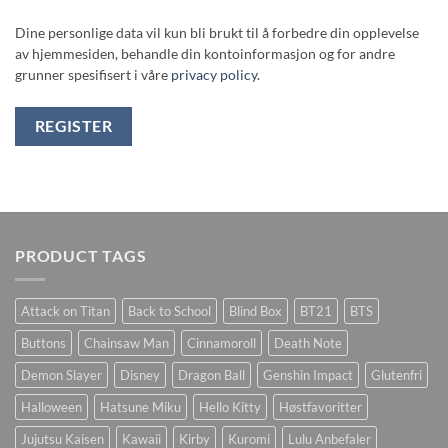
Dine personlige data vil kun bli brukt til å forbedre din opplevelse
av hjemmesiden, behandle din kontoinformasjon og for andre
grunner spesifisert i våre
privacy policy
.
REGISTER
PRODUCT TAGS
Attack on Titan
Back to School
Blind Box
BT21
BTS
Buttons
Chainsaw Man
Cinnamoroll
Death Note
Demon Slayer
Disney
Dragon Ball
Genshin Impact
Glutenfri
Halloween
Hatsune Miku
Hello Kitty
Høstfavoritter
Jujutsu Kaisen
Kawaii
Kirby
Kuromi
Lulu Anbefaler