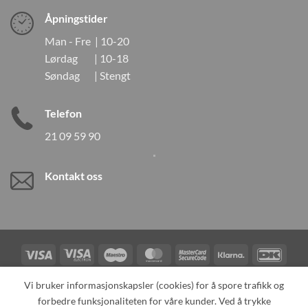
Åpningstider
Man - Fre | 10-20
Lørdag | 10-18
Søndag | Stengt
Telefon
21 09 59 90
Kontakt oss
Visa
Visa
Maestro
MasterCard
MasterCard
Klarna
DanK
Electron
2
Credit
Vipps
Vi bruker informasjonskapsler (cookies) for å spore trafikk og
Card
forbedre funksjonaliteten for våre kunder. Ved å trykke
TILBAKEKALLINGER
KONTAKT OSS
OM OSS