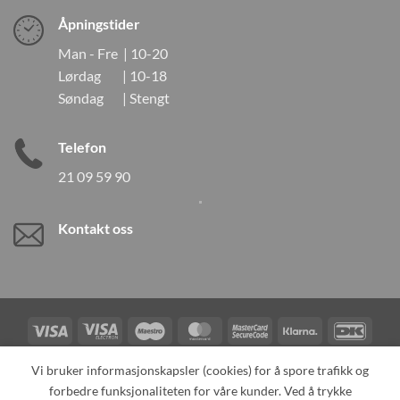
Åpningstider
Man - Fre | 10-20
Lørdag | 10-18
Søndag | Stengt
Telefon
21 09 59 90
Kontakt oss
Visa
Visa
Maestro
MasterCard
MasterCard
Klarna
DanK
Electron
2
Credit
Vipps
Vi bruker informasjonskapsler (cookies) for å spore trafikk og
Card
forbedre funksjonaliteten for våre kunder. Ved å trykke
TILBAKEKALLINGER
KONTAKT OSS
OM OSS