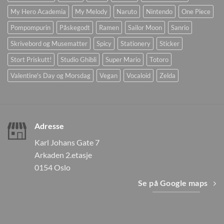
My Hero Academia
My Melody
Naruto
Nintendo
One Piece
Pompompurin
Påskegodt
Ramen
Sailor Moon
Sanrio
Skrivebord og Musematter
Spicy
Stationery
Sticker
Stort Priskutt!
Studio Ghibli
Super Mario
Totoro
Valentine's Day og Morsdag
Vegan
Vocaloid
Zelda
Adresse
Karl Johans Gate 7
Arkaden 2.etasje
0154 Oslo
Se på Google maps