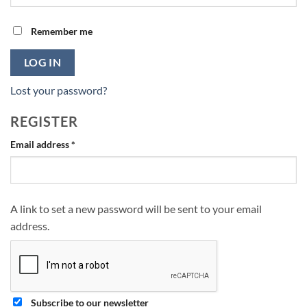
Remember me
LOG IN
Lost your password?
REGISTER
Required
Email address
*
A link to set a new password will be sent to your email
address.
Subscribe to our newsletter