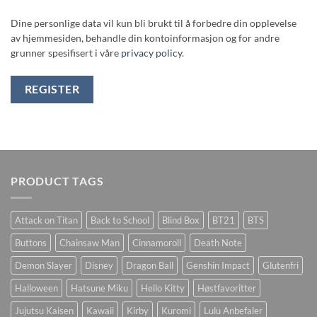
Dine personlige data vil kun bli brukt til å forbedre din opplevelse
av hjemmesiden, behandle din kontoinformasjon og for andre
grunner spesifisert i våre
privacy policy
.
REGISTER
PRODUCT TAGS
Attack on Titan
Back to School
Blind Box
BT21
BTS
Buttons
Chainsaw Man
Cinnamoroll
Death Note
Demon Slayer
Disney
Dragon Ball
Genshin Impact
Glutenfri
Halloween
Hatsune Miku
Hello Kitty
Høstfavoritter
Jujutsu Kaisen
Kawaii
Kirby
Kuromi
Lulu Anbefaler