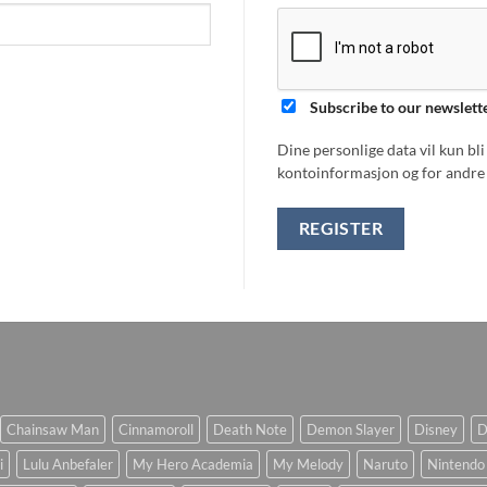
Subscribe to our newslett
Dine personlige data vil kun bl
kontoinformasjon og for andre 
REGISTER
Chainsaw Man
Cinnamoroll
Death Note
Demon Slayer
Disney
D
i
Lulu Anbefaler
My Hero Academia
My Melody
Naruto
Nintendo