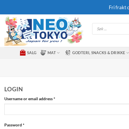
Skip
Fri frakt
to
content
Products
search
SALG
MAT
GODTERI, SNACKS & DRIKKE
LOGIN
Required
Username or email address
*
Required
Password
*