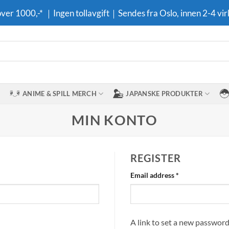
 over 1000,-* ｜Ingen tollavgift｜Sendes fra Oslo, innen 2-4 vir
ANIME & SPILL MERCH
JAPANSKE PRODUKTER
MIN KONTO
REGISTER
Required
Email address
*
A link to set a new password