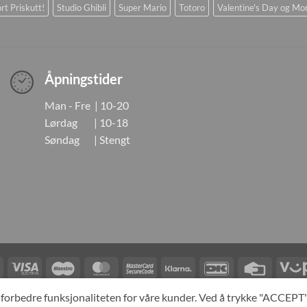
rt Priskutt!
Studio Ghibli
Super Mario
Totoro
Valentine's Day og Mo
Åpningstider
Man - Fre | 10-20
Lørdag | 10-18
Søndag | Stengt
Visa
Visa
Maestro
MasterCard
MasterCard
Klarna
DanKort
Credit
Electron
2
Card
LINGER
KONTAKT OSS
OM OSS
SPESIALBESTILLING
MIN KONTO
A
og forbedre funksjonaliteten for våre kunder. Ved å trykke "ACCEP