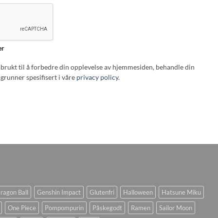
er
i brukt til å forbedre din opplevelse av hjemmesiden, behandle din
grunner spesifisert i våre
privacy policy
.
ragon Ball
Genshin Impact
Glutenfri
Halloween
Hatsune Miku
One Piece
Pompompurin
Påskegodt
Ramen
Sailor Moon