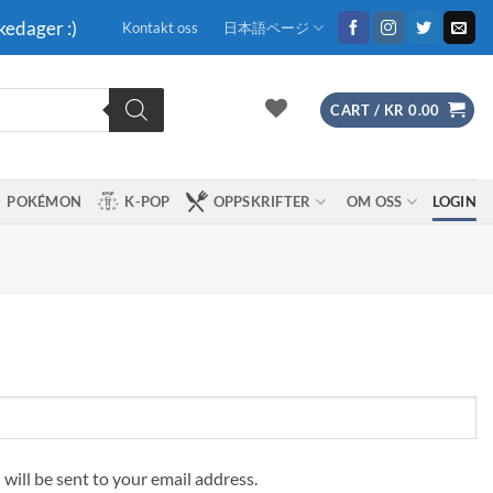
kedager :)
Kontakt oss
日本語ページ
CART /
KR
0.00
POKÉMON
K-POP
OPPSKRIFTER
OM OSS
LOGIN
 will be sent to your email address.