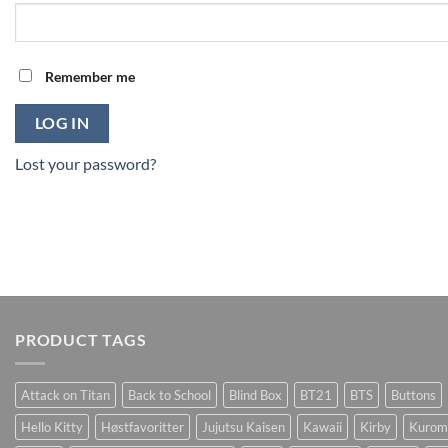
Remember me
LOG IN
Lost your password?
PRODUCT TAGS
Attack on Titan
Back to School
Blind Box
BT21
BTS
Buttons
Hello Kitty
Høstfavoritter
Jujutsu Kaisen
Kawaii
Kirby
Kurom