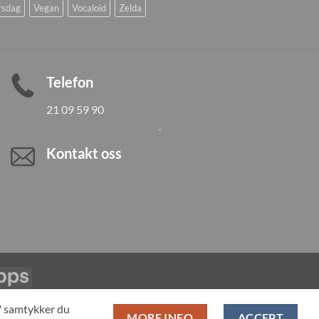
rsdag
Vegan
Vocaloid
Zelda
Telefon
21 09 59 90
Kontakt oss
Vipps
LL PRODUCTS
T" samtykker du
MORE INFO
ACCEPT