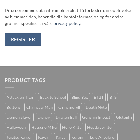
Dine personlige data vil kun bli brukt til å forbedre din opplevelse
av hjemmesiden, behandle din kontoinformasjon og for andre
grunner spesifisert i våre
privacy policy
.
REGISTER
PRODUCT TAGS
Attack on Titan
Back to School
Blind Box
BT21
BTS
Buttons
Chainsaw Man
Cinnamoroll
Death Note
Demon Slayer
Disney
Dragon Ball
Genshin Impact
Glutenfri
Halloween
Hatsune Miku
Hello Kitty
Høstfavoritter
Jujutsu Kaisen
Kawaii
Kirby
Kuromi
Lulu Anbefaler