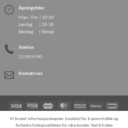
Åpningstider
Man - Fre | 10-20
Lørdag | 10-18
Søndag | Stengt
Telefon
21 09 59 90
Kontakt oss
Visa
Visa
Maestro
MasterCard
MasterCard
Klarna
DanK
Electron
2
Credit
Vipps
Vi bruker informasjonskapsler (cookies) for å spore trafikk og
Card
forbedre funksjonaliteten for våre kunder. Ved å trykke
TILBAKEKALLINGER
KONTAKT OSS
OM OSS