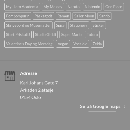
My Hero Academia
My Melody
Naruto
Nintendo
One Piece
Pompompurin
Påskegodt
Ramen
Sailor Moon
Sanrio
Skrivebord og Musematter
Spicy
Stationery
Sticker
Stort Priskutt!
Studio Ghibli
Super Mario
Totoro
Valentine's Day og Morsdag
Vegan
Vocaloid
Zelda
Adresse
Karl Johans Gate 7
Arkaden 2.etasje
0154 Oslo
Se på Google maps