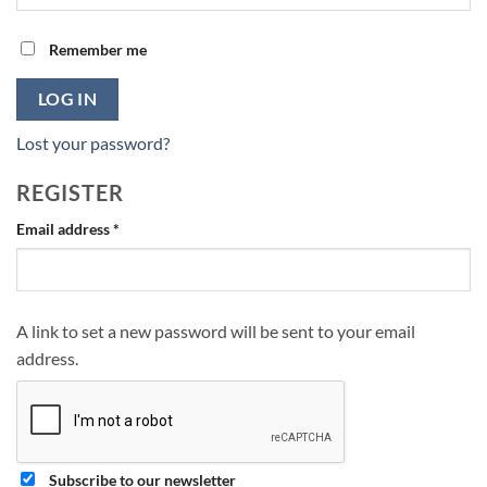
Remember me
LOG IN
Lost your password?
REGISTER
Required
Email address
*
A link to set a new password will be sent to your email
address.
Subscribe to our newsletter