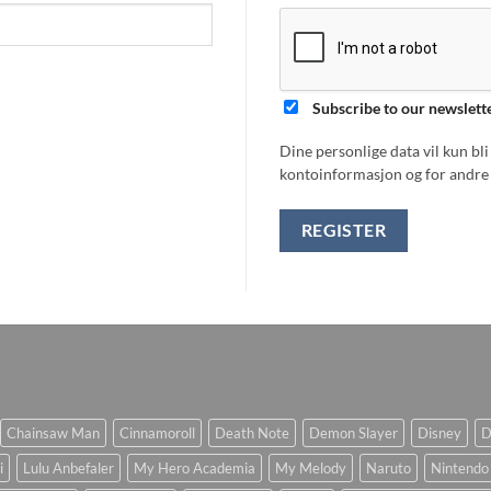
Subscribe to our newslett
Dine personlige data vil kun bl
kontoinformasjon og for andre 
REGISTER
Chainsaw Man
Cinnamoroll
Death Note
Demon Slayer
Disney
D
i
Lulu Anbefaler
My Hero Academia
My Melody
Naruto
Nintendo