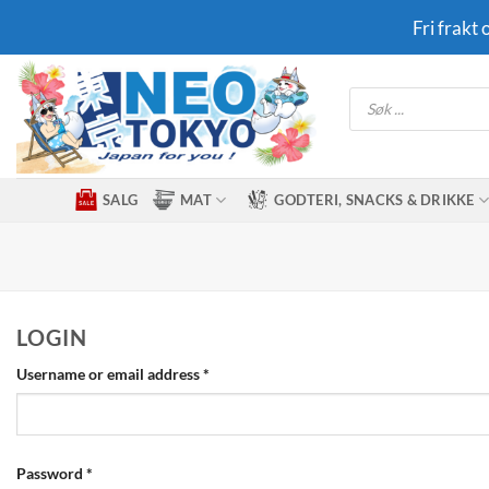
Skip
Fri frakt
to
content
Products
search
SALG
MAT
GODTERI, SNACKS & DRIKKE
LOGIN
Required
Username or email address
*
Required
Password
*