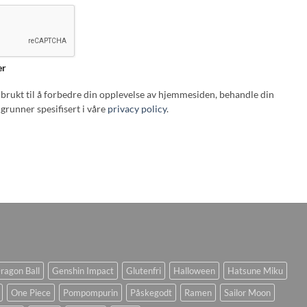
er
i brukt til å forbedre din opplevelse av hjemmesiden, behandle din
grunner spesifisert i våre
privacy policy
.
ragon Ball
Genshin Impact
Glutenfri
Halloween
Hatsune Miku
One Piece
Pompompurin
Påskegodt
Ramen
Sailor Moon