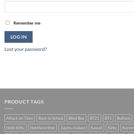
Remember me
LOG IN
Lost your password?
PRODUCT TAGS
Attack on Titan
Back to School
Blind Box
BT21
BTS
Buttons
Hello Kitty
Høstfavoritter
Jujutsu Kaisen
Kawaii
Kirby
Kurom