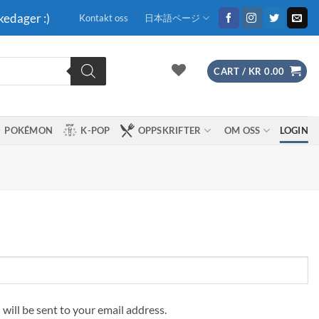
kedager :)
Kontakt oss
日本語ページ
CART /
KR
0.00
POKÉMON
K-POP
OPPSKRIFTER
OM OSS
LOGIN
 will be sent to your email address.