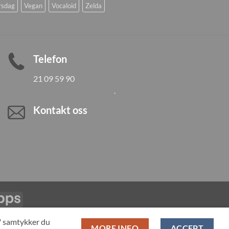
rsdag
Vegan
Vocaloid
Zelda
Telefon
21 09 59 90
Kontakt oss
Vipps
LL PRODUCTS
T" samtykker du
MORE INFO
ACCEPT