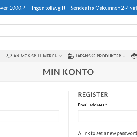
 over 1000,-* ｜Ingen tollavgift｜Sendes fra Oslo, innen 2-4 vir
ANIME & SPILL MERCH
JAPANSKE PRODUKTER
MIN KONTO
REGISTER
Required
Email address
*
A link to set a new password