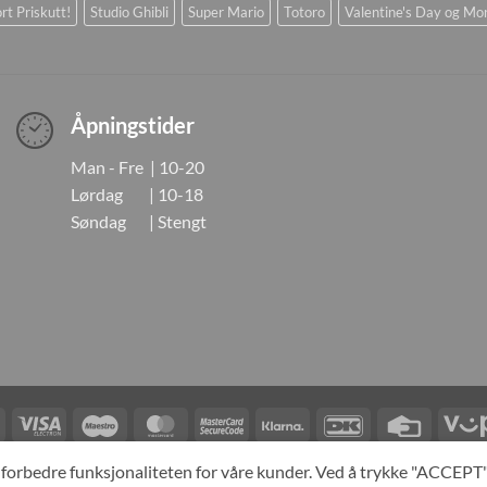
rt Priskutt!
Studio Ghibli
Super Mario
Totoro
Valentine's Day og Mo
Åpningstider
Man - Fre | 10-20
Lørdag | 10-18
Søndag | Stengt
Visa
Visa
Maestro
MasterCard
MasterCard
Klarna
DanKort
Credit
Electron
2
Card
LINGER
KONTAKT OSS
OM OSS
SPESIALBESTILLING
MIN KONTO
A
og forbedre funksjonaliteten for våre kunder. Ved å trykke "ACCEP