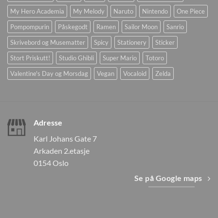
My Hero Academia
My Melody
Naruto
Nintendo
One Piece
Pompompurin
Påskegodt
Ramen
Sailor Moon
Sanrio
Skrivebord og Musematter
Spicy
Stationery
Sticker
Stort Priskutt!
Studio Ghibli
Super Mario
Totoro
Valentine's Day og Morsdag
Vegan
Vocaloid
Zelda
Adresse
Karl Johans Gate 7
Arkaden 2.etasje
0154 Oslo
Se på Google maps