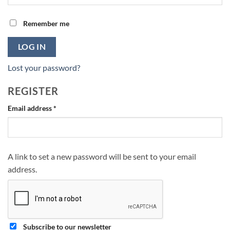
Remember me
LOG IN
Lost your password?
REGISTER
Required
Email address
*
A link to set a new password will be sent to your email
address.
Subscribe to our newsletter