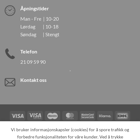
Åpningstider
Man - Fre | 10-20
Lørdag | 10-18
Søndag | Stengt
Telefon
21 09 59 90
Kontakt oss
Visa
Visa
Maestro
MasterCard
MasterCard
Klarna
DanK
Electron
2
Credit
Vipps
Vi bruker informasjonskapsler (cookies) for å spore trafikk og
Card
forbedre funksjonaliteten for våre kunder. Ved å trykke
TILBAKEKALLINGER
KONTAKT OSS
OM OSS