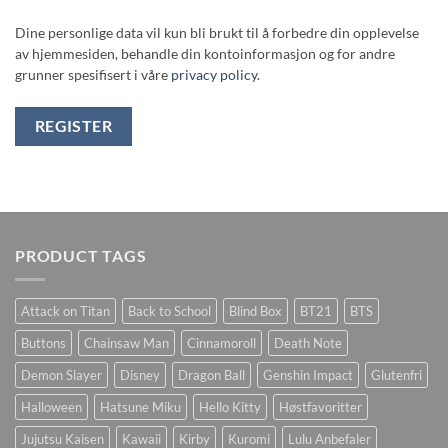
Dine personlige data vil kun bli brukt til å forbedre din opplevelse
av hjemmesiden, behandle din kontoinformasjon og for andre
grunner spesifisert i våre
privacy policy
.
REGISTER
PRODUCT TAGS
Attack on Titan
Back to School
Blind Box
BT21
BTS
Buttons
Chainsaw Man
Cinnamoroll
Death Note
Demon Slayer
Disney
Dragon Ball
Genshin Impact
Glutenfri
Halloween
Hatsune Miku
Hello Kitty
Høstfavoritter
Jujutsu Kaisen
Kawaii
Kirby
Kuromi
Lulu Anbefaler