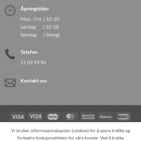
Åpningstider
Man - Fre | 10-20
Lørdag | 10-18
Søndag | Stengt
Telefon
21 09 59 90
Kontakt oss
Visa
Visa
Maestro
MasterCard
MasterCard
Klarna
DanK
Electron
2
Credit
Vipps
Vi bruker informasjonskapsler (cookies) for å spore trafikk og
Card
forbedre funksjonaliteten for våre kunder. Ved å trykke
TILBAKEKALLINGER
KONTAKT OSS
OM OSS