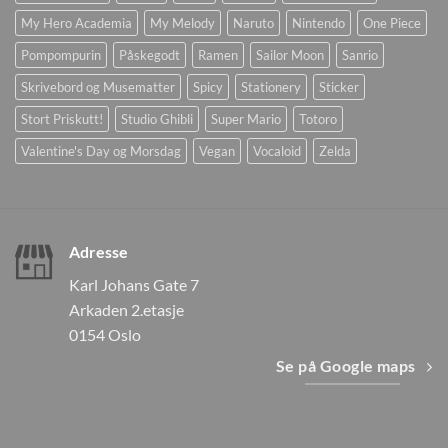
My Hero Academia
My Melody
Naruto
Nintendo
One Piece
Pompompurin
Påskegodt
Ramen
Sailor Moon
Sanrio
Skrivebord og Musematter
Spicy
Stationery
Sticker
Stort Priskutt!
Studio Ghibli
Super Mario
Totoro
Valentine's Day og Morsdag
Vegan
Vocaloid
Zelda
Adresse
Karl Johans Gate 7
Arkaden 2.etasje
0154 Oslo
Se på Google maps