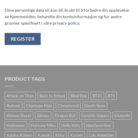
Dine personlige data vil kun bli brukt til å forbedre din opplevelse
av hjemmesiden, behandle din kontoinformasjon og for andre
grunner spesifisert i våre
privacy policy
.
REGISTER
PRODUCT TAGS
Attack on Titan
Back to School
Blind Box
BT21
BTS
Buttons
Chainsaw Man
Cinnamoroll
Death Note
Demon Slayer
Disney
Dragon Ball
Genshin Impact
Glutenfri
Halloween
Hatsune Miku
Hello Kitty
Høstfavoritter
Jujutsu Kaisen
Kawaii
Kirby
Kuromi
Lulu Anbefaler