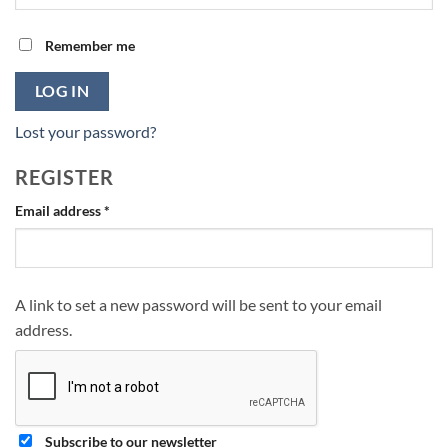
Remember me
LOG IN
Lost your password?
REGISTER
Required
Email address
*
A link to set a new password will be sent to your email
address.
Subscribe to our newsletter