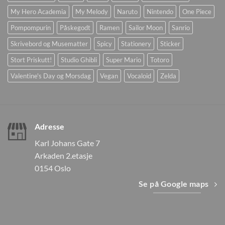
My Hero Academia
My Melody
Naruto
Nintendo
One Piece
Pompompurin
Påskegodt
Ramen
Sailor Moon
Sanrio
Skrivebord og Musematter
Spicy
Stationery
Sticker
Stort Priskutt!
Studio Ghibli
Super Mario
Totoro
Valentine's Day og Morsdag
Vegan
Vocaloid
Zelda
Adresse
Karl Johans Gate 7
Arkaden 2.etasje
0154 Oslo
Se på Google maps