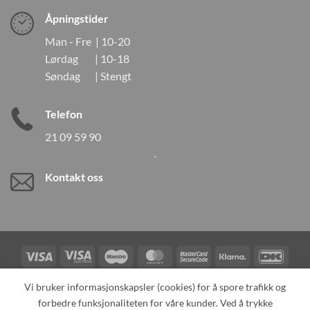
Åpningstider
Man - Fre | 10-20
Lørdag | 10-18
Søndag | Stengt
Telefon
21 09 59 90
Kontakt oss
Visa
Visa
Maestro
MasterCard
MasterCard
Klarna
DanK
Electron
2
Credit
Vipps
Vi bruker informasjonskapsler (cookies) for å spore trafikk og
Card
forbedre funksjonaliteten for våre kunder. Ved å trykke
TILBAKEKALLINGER
KONTAKT OSS
OM OSS