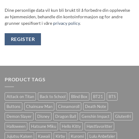
Dine personlige data vil kun bli brukt til å forbedre din opplevelse
av hjemmesiden, behandle din kontoinformasjon og for andre
grunner spesifisert i våre
privacy policy
.
REGISTER
PRODUCT TAGS
Attack on Titan
Back to School
Blind Box
BT21
BTS
Buttons
Chainsaw Man
Cinnamoroll
Death Note
Demon Slayer
Disney
Dragon Ball
Genshin Impact
Glutenfri
Halloween
Hatsune Miku
Hello Kitty
Høstfavoritter
Jujutsu Kaisen
Kawaii
Kirby
Kuromi
Lulu Anbefaler