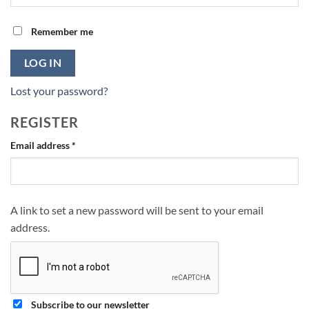
Remember me
LOG IN
Lost your password?
REGISTER
Required
Email address
*
A link to set a new password will be sent to your email
address.
Subscribe to our newsletter