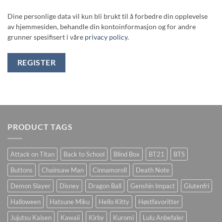
Dine personlige data vil kun bli brukt til å forbedre din opplevelse
av hjemmesiden, behandle din kontoinformasjon og for andre
grunner spesifisert i våre
privacy policy
.
REGISTER
PRODUCT TAGS
Attack on Titan
Back to School
Blind Box
BT21
BTS
Buttons
Chainsaw Man
Cinnamoroll
Death Note
Demon Slayer
Disney
Dragon Ball
Genshin Impact
Glutenfri
Halloween
Hatsune Miku
Hello Kitty
Høstfavoritter
Jujutsu Kaisen
Kawaii
Kirby
Kuromi
Lulu Anbefaler