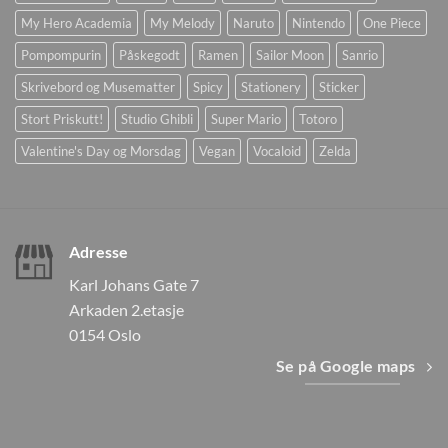
My Hero Academia
My Melody
Naruto
Nintendo
One Piece
Pompompurin
Påskegodt
Ramen
Sailor Moon
Sanrio
Skrivebord og Musematter
Spicy
Stationery
Sticker
Stort Priskutt!
Studio Ghibli
Super Mario
Totoro
Valentine's Day og Morsdag
Vegan
Vocaloid
Zelda
Adresse
Karl Johans Gate 7
Arkaden 2.etasje
0154 Oslo
Se på Google maps