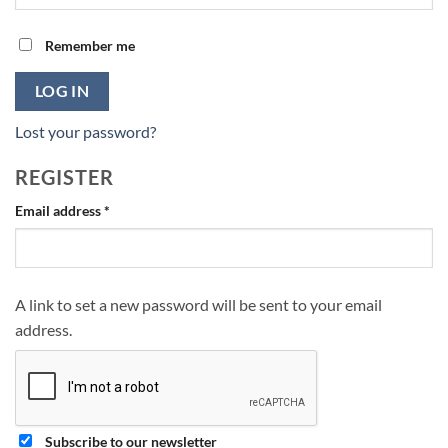
Remember me
LOG IN
Lost your password?
REGISTER
Required
Email address
*
A link to set a new password will be sent to your email
address.
Subscribe to our newsletter