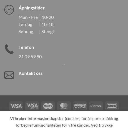
Åpningstider
Man - Fre | 10-20
Lørdag | 10-18
Søndag | Stengt
Telefon
21 09 59 90
Kontakt oss
Visa
Visa
Maestro
MasterCard
MasterCard
Klarna
DanK
Electron
2
Credit
Vipps
Vi bruker informasjonskapsler (cookies) for å spore trafikk og
Card
forbedre funksjonaliteten for våre kunder. Ved å trykke
TILBAKEKALLINGER
KONTAKT OSS
OM OSS