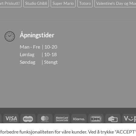
rt Priskutt!
Studio Ghibli
Super Mario
Totoro
Valentine's Day og Mo
Åpningstider
Man - Fre | 10-20
Lørdag | 10-18
Søndag | Stengt
Visa
Visa
Maestro
MasterCard
MasterCard
Klarna
DanKort
Credit
Electron
2
Card
LINGER
KONTAKT OSS
OM OSS
SPESIALBESTILLING
MIN KONTO
A
og forbedre funksjonaliteten for våre kunder. Ved å trykke "ACCEP