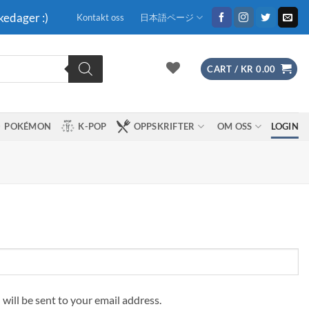
kedager :)
Kontakt oss
日本語ページ
CART /
KR
0.00
POKÉMON
K-POP
OPPSKRIFTER
OM OSS
LOGIN
 will be sent to your email address.