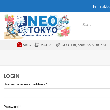
Skip
Fri frakt
to
content
Products
search
SALG
MAT
GODTERI, SNACKS & DRIKKE
LOGIN
Required
Username or email address
*
Required
Password
*