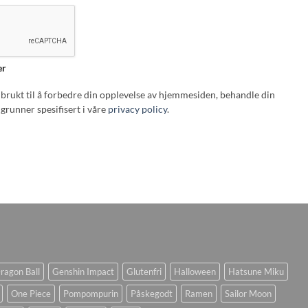
er
i brukt til å forbedre din opplevelse av hjemmesiden, behandle din
grunner spesifisert i våre
privacy policy
.
ragon Ball
Genshin Impact
Glutenfri
Halloween
Hatsune Miku
One Piece
Pompompurin
Påskegodt
Ramen
Sailor Moon