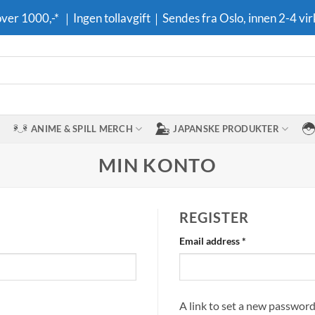
 over 1000,-* ｜Ingen tollavgift｜Sendes fra Oslo, innen 2-4 vir
ANIME & SPILL MERCH
JAPANSKE PRODUKTER
MIN KONTO
REGISTER
Required
Email address
*
A link to set a new password