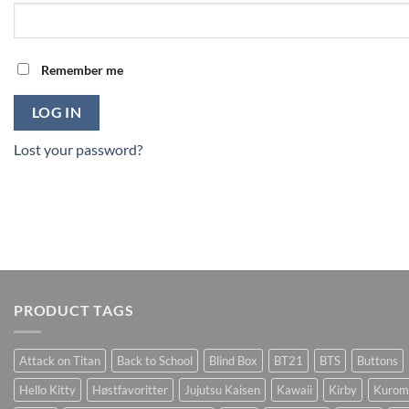
Remember me
LOG IN
Lost your password?
PRODUCT TAGS
Attack on Titan
Back to School
Blind Box
BT21
BTS
Buttons
Hello Kitty
Høstfavoritter
Jujutsu Kaisen
Kawaii
Kirby
Kurom