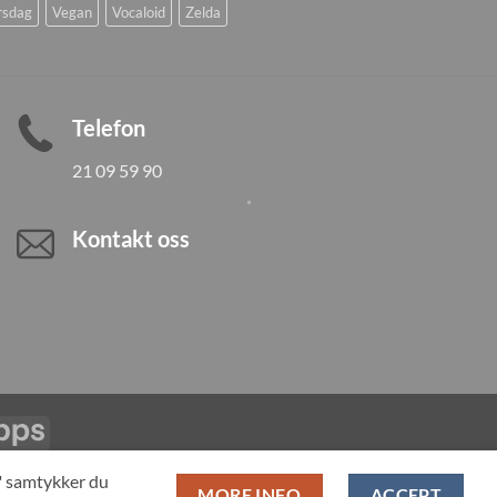
rsdag
Vegan
Vocaloid
Zelda
Telefon
21 09 59 90
Kontakt oss
Vipps
LL PRODUCTS
T" samtykker du
MORE INFO
ACCEPT