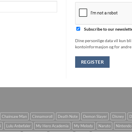
Subscribe to our newslett
Dine personlige data vil kun bl
kontoinformasjon og for andre 
REGISTER
Chainsaw Man
Cinnamoroll
Death Note
Demon Slayer
Disney
D
i
Lulu Anbefaler
My Hero Academia
My Melody
Naruto
Nintendo