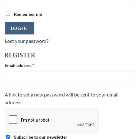
Remember me
LOG IN
Lost your password?
REGISTER
Required
Email address
*
A link to set a new password will be sent to your email
address.
Subscribe to our newsletter