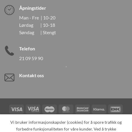
Åpningstider
Man - Fre | 10-20
Lørdag | 10-18
Søndag | Stengt
Telefon
21 09 59 90
Kontakt oss
Visa
Visa
Maestro
MasterCard
MasterCard
Klarna
DanK
Electron
2
Credit
Vipps
Vi bruker informasjonskapsler (cookies) for å spore trafikk og
Card
forbedre funksjonaliteten for våre kunder. Ved å trykke
TILBAKEKALLINGER
KONTAKT OSS
OM OSS