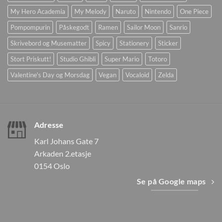
My Hero Academia
My Melody
Naruto
Nintendo
One Piece
Pompompurin
Påskegodt
Ramen
Sailor Moon
Sanrio
Skrivebord og Musematter
Spicy
Stationery
Sticker
Stort Priskutt!
Studio Ghibli
Super Mario
Totoro
Valentine's Day og Morsdag
Vegan
Vocaloid
Zelda
Adresse
Karl Johans Gate 7
Arkaden 2.etasje
0154 Oslo
Se på Google maps