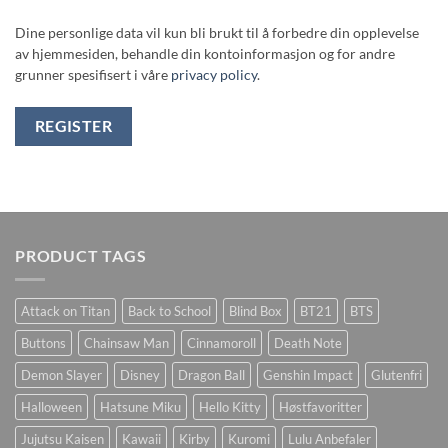
Dine personlige data vil kun bli brukt til å forbedre din opplevelse
av hjemmesiden, behandle din kontoinformasjon og for andre
grunner spesifisert i våre
privacy policy
.
REGISTER
PRODUCT TAGS
Attack on Titan
Back to School
Blind Box
BT21
BTS
Buttons
Chainsaw Man
Cinnamoroll
Death Note
Demon Slayer
Disney
Dragon Ball
Genshin Impact
Glutenfri
Halloween
Hatsune Miku
Hello Kitty
Høstfavoritter
Jujutsu Kaisen
Kawaii
Kirby
Kuromi
Lulu Anbefaler